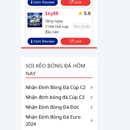
Xem Review
Link
Sky88
5.0
Tặng ngay
110% thẻ nạp
Điều khoản
đầu tiên
Xem Review
Link
SOI KÈO BÓNG ĐÁ HÔM
NAY
Nhận Định Bóng Đá Cúp C2
Nhận định bóng đá Cúp C3
Nhận Định Bóng Đá Đức
Nhận Định Bóng Đá Euro
2024