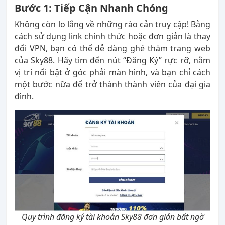
Bước 1: Tiếp Cận Nhanh Chóng
Không còn lo lắng về những rào cản truy cập! Bằng
cách sử dụng link chính thức hoặc đơn giản là thay
đổi VPN, bạn có thể dễ dàng ghé thăm trang web
của Sky88. Hãy tìm đến nút “Đăng Ký” rực rỡ, nằm
vị trí nổi bật ở góc phải màn hình, và bạn chỉ cách
một bước nữa để trở thành thành viên của đại gia
đình.
Quy trình đăng ký tài khoản Sky88 đơn giản bất ngờ