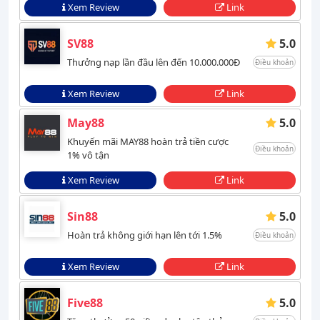
Xem Review
Link
SV88
5.0
Thưởng nạp lần đầu lên đến 10.000.000Đ
Điều khoản
Xem Review
Link
May88
5.0
Khuyến mãi MAY88 hoàn trả tiền cược
Điều khoản
1% vô tận
Xem Review
Link
Sin88
5.0
Hoàn trả không giới hạn lên tới 1.5%
Điều khoản
Xem Review
Link
Five88
5.0