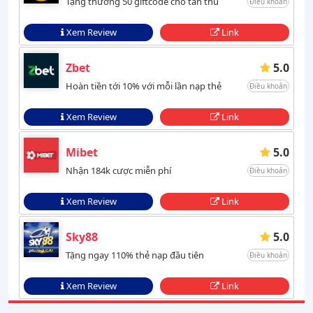
Tặng thưởng 50 giftcode cho tân thủ
Điều khoản
Xem Review
Link
Zbet
5.0
Hoàn tiền tới 10% với mỗi lần nạp thẻ
Điều khoản
Xem Review
Link
Mibet
5.0
Nhận 184k cược miễn phí
Điều khoản
Xem Review
Link
Sky88
5.0
Tặng ngay 110% thẻ nạp đầu tiên
Điều khoản
Xem Review
Link