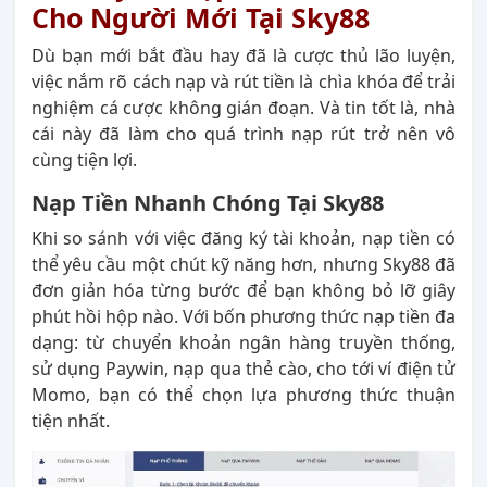
Cho Người Mới Tại Sky88
Dù bạn mới bắt đầu hay đã là cược thủ lão luyện,
việc nắm rõ cách nạp và rút tiền là chìa khóa để trải
nghiệm cá cược không gián đoạn. Và tin tốt là, nhà
cái này đã làm cho quá trình nạp rút trở nên vô
cùng tiện lợi.
Nạp Tiền Nhanh Chóng Tại Sky88
Khi so sánh với việc đăng ký tài khoản, nạp tiền có
thể yêu cầu một chút kỹ năng hơn, nhưng Sky88 đã
đơn giản hóa từng bước để bạn không bỏ lỡ giây
phút hồi hộp nào. Với bốn phương thức nạp tiền đa
dạng: từ chuyển khoản ngân hàng truyền thống,
sử dụng Paywin, nạp qua thẻ cào, cho tới ví điện tử
Momo, bạn có thể chọn lựa phương thức thuận
tiện nhất.