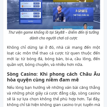
Thư viện game khổng lồ tại Sky88 – Điểm đến lý tưởng
dành cho người chơi cá cược
Không chỉ dừng lại ở đó, nhà cái mang đến một
loạt các môn thể thao cá cược từ quen thuộc đến
mới lạ: từ bóng đá, bóng bàn, bi-a, cầu lông, đến
quần vợt, bóng chuyền, và nhiều hơn nữa.
Sòng Casino: Khi phong cách Châu Âu
hòa quyện cùng niềm đam mê
Nếu lòng bạn hướng về những ván bài căng thẳng
và những phút giây cá cược đẳng cấp, sòng casino
sẽ là sự lựa chọn không thể phù hợp hơn. Tại đây,
không chỉ tái hiện không gian casino trực tuyến mà