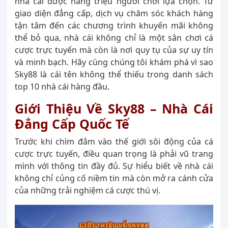
nhà cái được hàng triệu người chơi lựa chọn. Từ
giao diện đẳng cấp, dịch vụ chăm sóc khách hàng
tận tâm đến các chương trình khuyến mãi không
thể bỏ qua, nhà cái không chỉ là một sân chơi cá
cược trực tuyến mà còn là nơi quy tụ của sự uy tín
và minh bạch. Hãy cùng chúng tôi khám phá vì sao
Sky88 là cái tên không thể thiếu trong danh sách
top 10 nhà cái hàng đầu.
Giới Thiệu Về Sky88 – Nhà Cái
Đẳng Cấp Quốc Tế
Trước khi chìm đắm vào thế giới sôi động của cá
cược trực tuyến, điều quan trọng là phải vũ trang
mình với thông tin đầy đủ. Sự hiểu biết về nhà cái
không chỉ củng cố niềm tin mà còn mở ra cánh cửa
của những trải nghiệm cá cược thú vị.