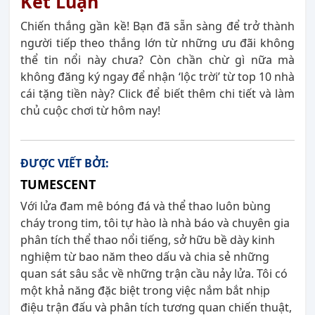
Kết Luận
Chiến thắng gần kề! Bạn đã sẵn sàng để trở thành
người tiếp theo thắng lớn từ những ưu đãi không
thể tin nổi này chưa? Còn chần chừ gì nữa mà
không đăng ký ngay để nhận ‘lộc trời’ từ top 10 nhà
cái tặng tiền này? Click để biết thêm chi tiết và làm
chủ cuộc chơi từ hôm nay!
ĐƯỢC VIẾT BỞI:
TUMESCENT
Với lửa đam mê bóng đá và thể thao luôn bùng
cháy trong tim, tôi tự hào là nhà báo và chuyên gia
phân tích thể thao nổi tiếng, sở hữu bề dày kinh
nghiệm từ bao năm theo dấu và chia sẻ những
quan sát sâu sắc về những trận cầu nảy lửa. Tôi có
một khả năng đặc biệt trong việc nắm bắt nhịp
điệu trận đấu và phân tích tương quan chiến thuật,