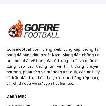
Gofirefootball.com trang web cung cấp thông tin
bóng đá hàng đầu ở Việt Nam. Mang đến những tin
tức mới nhất về bóng đá từ trong nước và quốc tế.
Cung cấp các thông tin về thị trường chuyển
nhượng, phân tích và dự đoán kết quả, cập nhật tỷ
số trận đấu trực tiếp, tỷ lệ cá cược, bảng xếp hạng
và lịch thi đấu với sự cập nhật liên tục.
Danh Mục