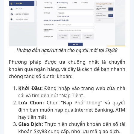
Hướng dẫn nạp/rút tiền cho người mới tại Sky88
Phương pháp được ưa chuộng nhất là chuyển
khoản qua ngân hàng, và đây là cách để bạn nhanh
chóng tăng số dư tài khoản:
Khởi Đầu:
Đăng nhập vào trang web của nhà
cái và tìm đến nút “Nạp Tiền”.
Lựa Chọn:
Chọn “Nạp Phổ Thông” và quyết
định bạn muốn nạp qua Internet Banking, ATM
hay tiền mặt.
Giao Dịch:
Thực hiện chuyển khoản đến số tài
khoản Sky88 cung cấp, nhớ lưu mã giao dịch.