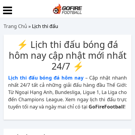
Trang Chủ
»
Lịch thi đấu
⚡ Lịch thi đấu bóng đá
hôm nay cập nhật mới nhất
24/7 ⚡
Lịch thi đấu bóng đá hôm nay
– Cập nhật nhanh
nhất 24/7 tất cả những giải đấu hàng đầu Thế Giới:
Từ Ngoại Hạng Anh, Bundesliga, Ligue 1, La Liga cho
đến Champions League. Xem ngay lịch thi đấu trực
tuyến tối nay và ngày mai chỉ có tại
GoFireFootball
!