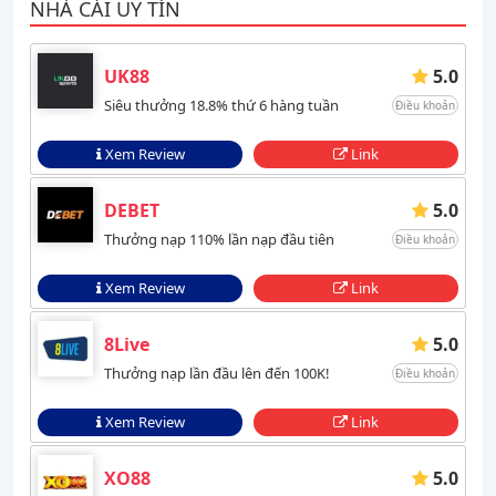
NHÀ CÁI UY TÍN
UK88
5.0
Siêu thưởng 18.8% thứ 6 hàng tuần
Điều khoản
Xem Review
Link
DEBET
5.0
Thưởng nạp 110% lần nạp đầu tiên
Điều khoản
Xem Review
Link
8Live
5.0
Thưởng nạp lần đầu lên đến 100K!
Điều khoản
Xem Review
Link
XO88
5.0