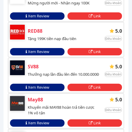
Mừng người mới - Nhận ngay 100K
Điều khoản
Xem Review
Link
RED88
5.0
Tặng 199K tiền nạp đầu tiên
Điều khoản
Xem Review
Link
SV88
5.0
Thưởng nạp lần đầu lên đến 10.000.000Đ
Điều khoản
Xem Review
Link
May88
5.0
Khuyến mãi MAY88 hoàn trả tiền cược
Điều khoản
1% vô tận
Xem Review
Link