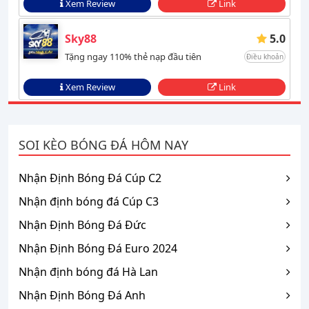
Xem Review
Link
Sky88
5.0
Tặng ngay 110% thẻ nạp đầu tiên
Điều khoản
Xem Review
Link
SOI KÈO BÓNG ĐÁ HÔM NAY
Nhận Định Bóng Đá Cúp C2
Nhận định bóng đá Cúp C3
Nhận Định Bóng Đá Đức
Nhận Định Bóng Đá Euro 2024
Nhận định bóng đá Hà Lan
Nhận Định Bóng Đá Anh