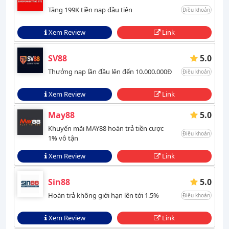
ngày.
Tặng 199K tiền nạp đầu tiên
Điều khoản
Cập nhật liên tục và đầy đủ thông tin từ tất cả
các giải đấu bóng đá toàn cầu.
Xem Review
Link
Cung cấp các video highlight chất lượng cao
của những trận đấu mới nhất.
SV88
5.0
Phát triển ứng dụng Livescore tiện lợi, dễ sử
Thưởng nạp lần đầu lên đến 10.000.000Đ
Điều khoản
dụng và hoàn toàn miễn phí.
Xem Review
Link
May88
5.0
Khuyến mãi MAY88 hoàn trả tiền cược
Điều khoản
1% vô tận
Xem Review
Link
Sin88
5.0
Hoàn trả không giới hạn lên tới 1.5%
Điều khoản
Xem Review
Link
GoFireFootball – Nguồn tin tức thể thao trực tuyến cập