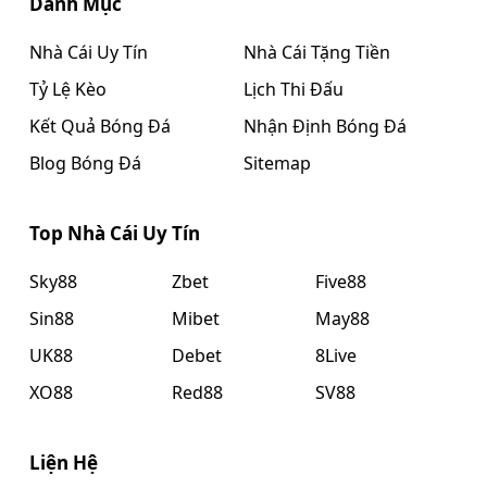
gofirefootball tự hào là cầu nối đưa bạn đến gần
Danh Mục
hơn với niềm đam mê bất tận của môn thể thao
Nhà Cái Uy Tín
Nhà Cái Tặng Tiền
vua. Hãy trải nghiệm và đắm chìm trong thế giới
thông tin bóng đá chất lượng – nơi tin thể thao
Tỷ Lệ Kèo
Lịch Thi Đấu
được cập nhật không chỉ nhanh chóng mà còn đầy
Kết Quả Bóng Đá
Nhận Định Bóng Đá
đủ và sống động.
Blog Bóng Đá
Sitemap
GoFireFootball – Cập Nhật Tin
Thể Thao Bóng Đá Khắp Mọi Giải
Top Nhà Cái Uy Tín
Đấu 24/7
Chúng tôi mang đến cho bạn cái nhìn toàn diện về
Sky88
Zbet
Five88
thế giới bóng đá, từ những sự kiện nổi bật đến
Sin88
Mibet
May88
những thông tin cần biết từ mọi giải đấu trên thế
UK88
Debet
8Live
giới cũng như sân nhà. Hãy khám phá những
thông tin chúng tôi cung cấp:
XO88
Red88
SV88
Cập Nhật Thông Tin Bóng Đá Trong
Nước – Đa Dạng và Kịp Thời
Liện Hệ