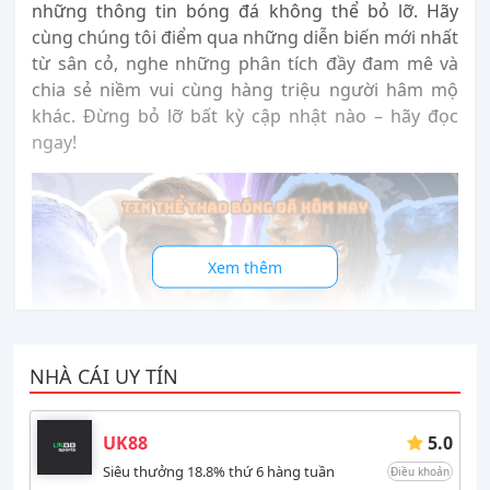
những thông tin bóng đá không thể bỏ lỡ. Hãy
cùng chúng tôi điểm qua những diễn biến mới nhất
từ sân cỏ, nghe những phân tích đầy đam mê và
chia sẻ niềm vui cùng hàng triệu người hâm mộ
khác. Đừng bỏ lỡ bất kỳ cập nhật nào – hãy đọc
ngay!
Xem thêm
NHÀ CÁI UY TÍN
UK88
5.0
Tin tức bóng đá hôm nay – Cập nhật nhanh, phân tích
Siêu thưởng 18.8% thứ 6 hàng tuần
Điều khoản
kỹ lưỡng, độc quyền từ các chuyên gia uy tín