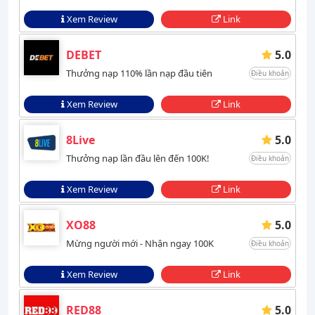
GoFireFootball – Trang tin thể
Xem Review
Link
thao trực tuyến cập nhật 24/7
DEBET
5.0
Chào mừng bạn đến với trang thông tin điện tử Go
Thưởng nạp 110% lần nạp đầu tiên
Điều khoản
Fire Football, nơi cung cấp thông tin bóng đá trực
tuyến chi tiết và cập nhật. Trong một khoảng thời
Xem Review
Link
gian ngắn, sự quan tâm và lượng truy cập đáng kể
từ người hâm mộ đã chứng minh sức hút không
8Live
5.0
thể chối từ của chúng tôi. Đằng sau sự thành công
Thưởng nạp lần đầu lên đến 100K!
Điều khoản
nhanh chóng này là sự cam kết không ngừng nghỉ
trong việc mang lại những tính năng độc đáo và
Xem Review
Link
hữu ích:
XO88
5.0
Cung cấp lịch thi đấu, bảng xếp hạng và kết
Mừng người mới - Nhận ngay 100K
Điều khoản
quả các trận đấu bóng đá một cách nhanh
chóng, toàn diện và chính xác.
Xem Review
Link
Đem đến cập nhật tỷ lệ cá cược từ nhà cái một
cách sớm nhất cho tất cả các trận đấu hàng
RED88
5.0