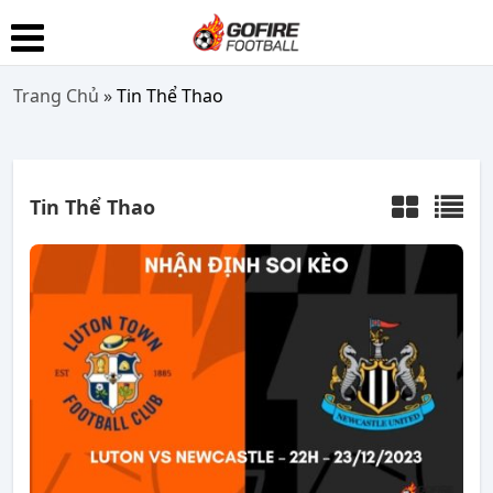
Trang Chủ
»
Tin Thể Thao
Tin Thể Thao