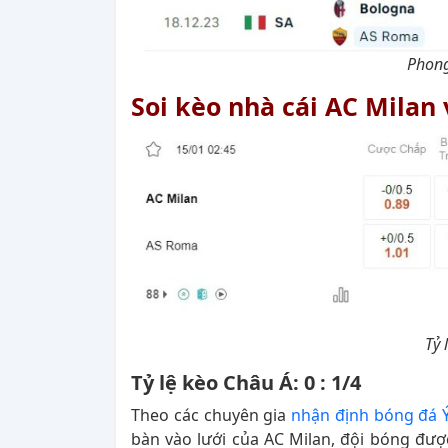
Phong
Soi kèo nhà cái AC Milan
Tỷ 
Tỷ lệ kèo Châu Á: 0 : 1/4
Theo các chuyên gia
nhận định bóng đá 
bàn vào lưới của AC Milan, đội bóng được