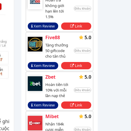
Hoàn trả
không giới
Điều khoản
hạn lên tới
1.5%
Xem Review
Link
Five88
5.0
Tặng thưởng
50 giftcode
Điều khoản
cho tân thủ
Xem Review
Link
Zbet
5.0
Hoàn tiền tới
10% với mỗi
Điều khoản
lần nạp thẻ
Xem Review
Link
Mibet
5.0
ể ghi
Nhận 184k
 cuộc
cược miễn
Điều khoản