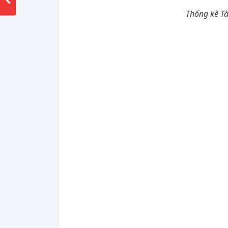
Thống kê Tà