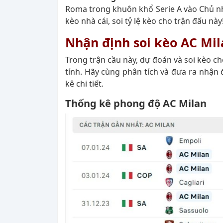
Roma trong khuôn khổ Serie A vào Chủ nh
kèo nhà cái, soi tỷ lệ kèo cho trận đấu này
Nhận định soi kèo AC Mi
Trong trận cầu này, dự đoán và soi kèo c
tính. Hãy cùng phân tích và đưa ra nhận 
kê chi tiết.
Thống kê phong độ AC Milan