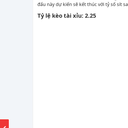
đấu này dự kiến sẽ kết thúc với tỷ số sít s
Tỷ lệ kèo tài xỉu: 2.25