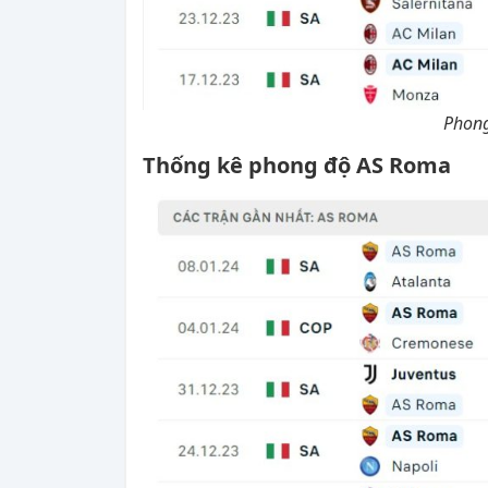
Phong
Thống kê phong độ AS Roma