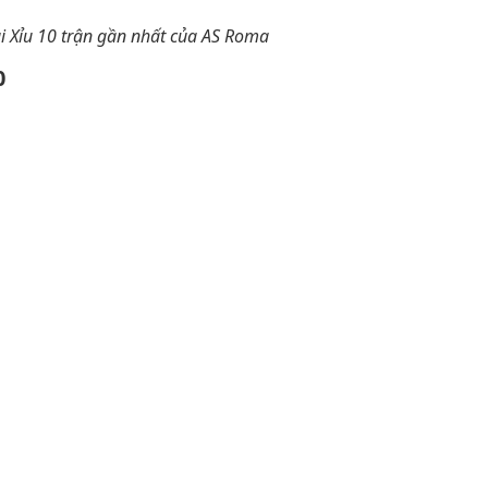
i Xỉu 10 trận gần nhất của AS Roma
0