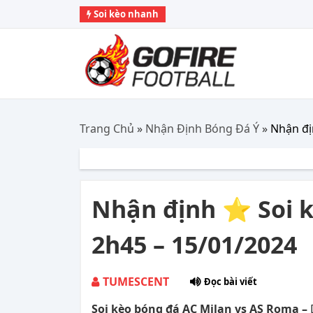
Soi kèo nhanh
Trang Chủ
»
Nhận Định Bóng Đá Ý
»
Nhận đị
Nhận định ⭐ Soi k
2h45 – 15/01/2024
TUMESCENT
Đọc bài viết
Soi kèo bóng đá AC Milan vs AS Roma –