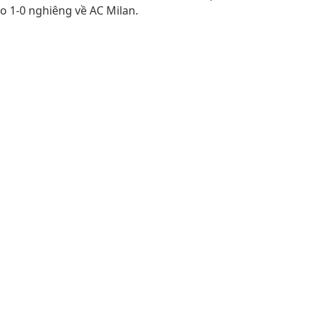
ao 1-0 nghiêng về AC Milan.