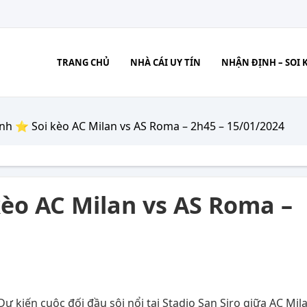
TRANG CHỦ
NHÀ CÁI UY TÍN
NHẬN ĐỊNH – SOI 
nh ⭐ Soi kèo AC Milan vs AS Roma – 2h45 – 15/01/2024
èo AC Milan vs AS Roma –
Dự kiến cuộc đối đầu sôi nổi tại Stadio San Siro giữa AC Mil