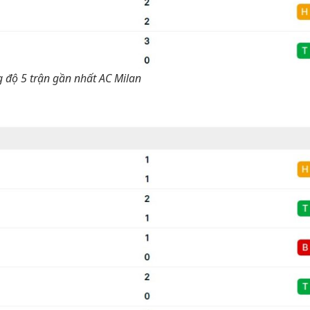
 độ 5 trận gần nhất AC Milan