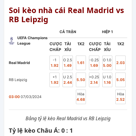
Soi kèo nhà cái Real Madrid vs
RB Leipzig
CẢ TRẬN
HIỆP 1
UEFA Champions
League
CƯỢC
TÀI
1X2
CƯỢC
TÀI
1X2
CHẤP
XỈU
CHẤP
XỈU
-1
O 2.5
-0.25
O 1.0
Real Madrid
1.61
2.03
1.92
1.49
1.69
5.00
+1
U 2.5
+0.25
U 1.0
RB Leipzig
5.50
5.05
1.92
2.44
2.14
1.16
Hòa
Hòa
03:00
07/03/2024
4.68
2.52
Bảng tỷ lệ kèo Real Madrid vs RB Leipzig
Tỷ lệ kèo Châu Á: 0 : 1