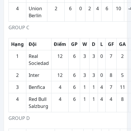
4
Union
2
6
0
2
4
6
10
-
Berlin
GROUP C
Hạng
Đội
Điểm
GP
W
D
L
GF
GA
1
Real
12
6
3
3
0
7
2
Sociedad
2
Inter
12
6
3
3
0
8
5
3
Benfica
4
6
1
1
4
7
11
4
Red Bull
4
6
1
1
4
4
8
Salzburg
GROUP D