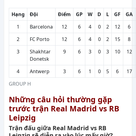
Hạng
Đội
Điểm
GP
W
D
L
GF
GA
1
Barcelona
12
6
4
0
2
12
6
2
FC Porto
12
6
4
0
2
15
8
3
Shakhtar
9
6
3
0
3
10
12
Donetsk
4
Antwerp
3
6
1
0
5
6
17
GROUP H
Những câu hỏi thường gặp
trước trận Real Madrid vs RB
Leipzig
Trận đấu giữa Real Madrid vs RB
Leipzig sẽ diễn ra vào lúc mấy giờ?