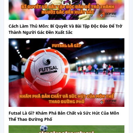
Cách Làm Thủ Môn: Bí Quyết Và Bài Tập Độc Đáo Để Trở
Thành Người Gác Đền Xuất Sắc
Futsal Là Gì? Khám Phá Bản Chất và Sức Hút Của Môn
Thể Thao Đường Phố