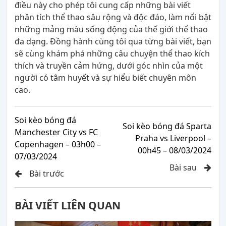
điều này cho phép tôi cung cấp những bài viết
phân tích thể thao sâu rộng và độc đáo, làm nổi bật
những mảng màu sống động của thế giới thể thao
đa dạng. Đồng hành cùng tôi qua từng bài viết, bạn
sẽ cùng khám phá những câu chuyện thể thao kích
thích và truyền cảm hứng, dưới góc nhìn của một
người có tâm huyết và sự hiểu biết chuyên môn
cao.
Soi kèo bóng đá
Soi kèo bóng đá Sparta
Manchester City vs FC
Praha vs Liverpool –
Copenhagen – 03h00 –
00h45 – 08/03/2024
07/03/2024
Bài sau
Bài trước
BÀI VIẾT LIÊN QUAN