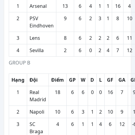
1
Arsenal
13
6
4
1
1
16
4
2
PSV
9
6
2
3
1
8
10
Eindhoven
3
Lens
8
6
2
2
2
6
11
4
Sevilla
2
6
0
2
4
7
12
GROUP B
Hạng
Đội
Điểm
GP
W
D
L
GF
GA
G
1
Real
18
6
6
0
0
16
7
Madrid
2
Napoli
10
6
3
1
2
10
9
3
SC
4
6
1
1
4
6
12
-
Braga