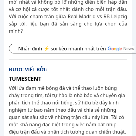
mới nhất và không bỏ lỡ những diễn biến hấp dẫn
và cơ hội cá cược tốt nhất dành cho mỗi trận đấu.
Với cuộc chạm trán giữa Real Madrid vs RB Leipzig
sắp tới, liệu bạn đã sẵn sàng cho lựa chọn của
mình?
Nhận định ⚡ soi kèo nhanh nhất trên
ĐƯỢC VIẾT BỞI:
TUMESCENT
Với lửa đam mê bóng đá và thể thao luôn bùng
cháy trong tim, tôi tự hào là nhà báo và chuyên gia
phân tích thể thao nổi tiếng, sở hữu bề dày kinh
nghiệm từ bao năm theo dấu và chia sẻ những
quan sát sâu sắc về những trận cầu nảy lửa. Tôi có
một khả năng đặc biệt trong việc nắm bắt nhịp
điệu trận đấu và phân tích tương quan chiến thuật,