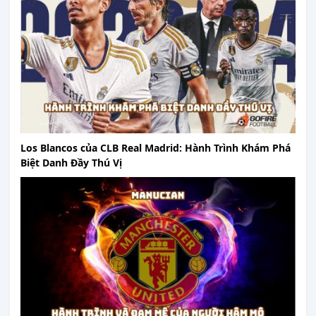
Los Blancos của CLB Real Madrid: Hành Trình Khám Phá
Biệt Danh Đầy Thú Vị