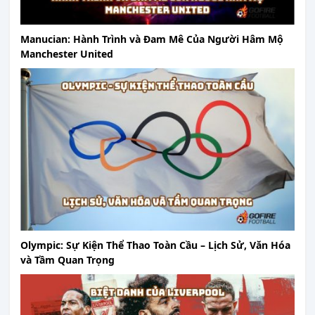
Manucian: Hành Trình và Đam Mê Của Người Hâm Mộ
Manchester United
Olympic: Sự Kiện Thể Thao Toàn Cầu – Lịch Sử, Văn Hóa
và Tầm Quan Trọng