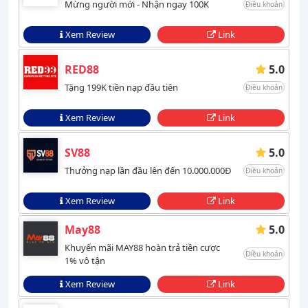
Mừng người mới - Nhận ngay 100K
Điều khoản
Xem Review
Link
RED88
5.0
Tặng 199K tiền nạp đầu tiên
Điều khoản
Xem Review
Link
SV88
5.0
Thưởng nạp lần đầu lên đến 10.000.000Đ
Điều khoản
Xem Review
Link
May88
5.0
Khuyến mãi MAY88 hoàn trả tiền cược
Điều khoản
1% vô tận
Xem Review
Link