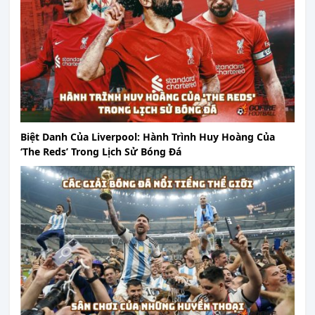
Biệt Danh Của Liverpool: Hành Trình Huy Hoàng Của
‘The Reds’ Trong Lịch Sử Bóng Đá