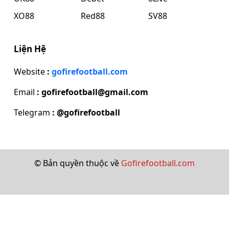
XO88
Red88
SV88
Liện Hệ
Website
:
gofirefootball.com
Email
:
gofirefootball@gmail.com
Telegram
: @gofirefootball
© Bản quyền thuộc về
Gofirefootball.com