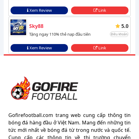
Xem Review
Link
Sky88
5.0
Tặng ngay 110% thẻ nạp đầu tiên
Điều khoản
Xem Review
Link
Gofirefootball.com trang web cung cấp thông tin
bóng đá hàng đầu ở Việt Nam. Mang đến những tin
tức mới nhất về bóng đá từ trong nước và quốc tế.
Cung cấp các thông tin về thị trường chuyển