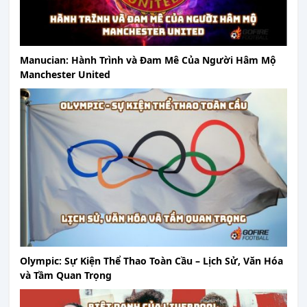
Manucian: Hành Trình và Đam Mê Của Người Hâm Mộ
Manchester United
Olympic: Sự Kiện Thể Thao Toàn Cầu – Lịch Sử, Văn Hóa
và Tầm Quan Trọng