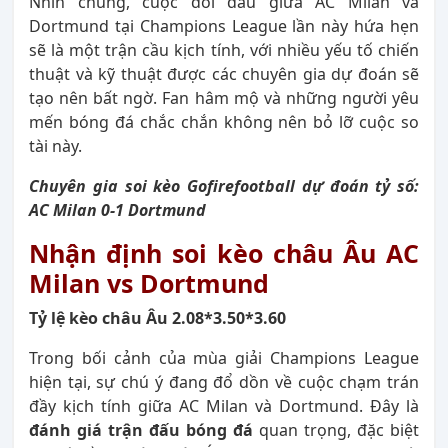
Nhìn chung, cuộc đối đầu giữa AC Milan và
Dortmund tại Champions League lần này hứa hẹn
sẽ là một trận cầu kịch tính, với nhiều yếu tố chiến
thuật và kỹ thuật được các chuyên gia dự đoán sẽ
tạo nên bất ngờ. Fan hâm mộ và những người yêu
mến bóng đá chắc chắn không nên bỏ lỡ cuộc so
tài này.
Chuyên gia soi kèo Gofirefootball dự đoán tỷ số:
AC Milan 0-1 Dortmund
Nhận định soi kèo châu Âu AC
Milan vs Dortmund
Tỷ lệ kèo châu Âu 2.08*3.50*3.60
Trong bối cảnh của mùa giải Champions League
hiện tại, sự chú ý đang đổ dồn về cuộc chạm trán
đầy kịch tính giữa AC Milan và Dortmund. Đây là
đánh giá trận đấu bóng đá
quan trọng, đặc biệt