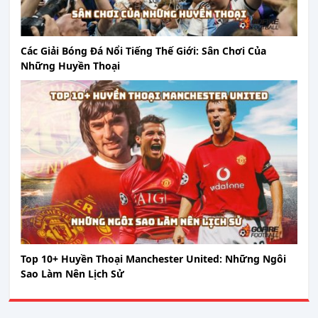
Các Giải Bóng Đá Nổi Tiếng Thế Giới: Sân Chơi Của
Những Huyền Thoại
Top 10+ Huyền Thoại Manchester United: Những Ngôi
Sao Làm Nên Lịch Sử