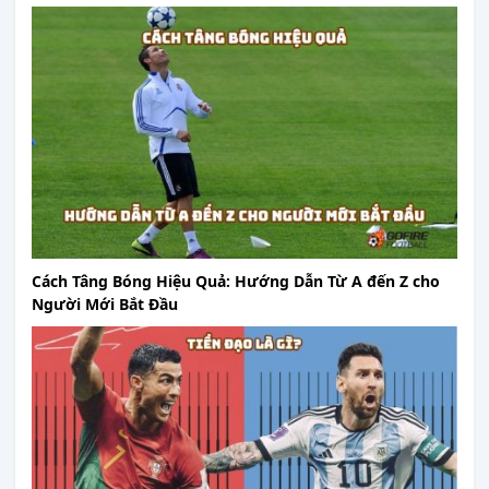
Cách Tâng Bóng Hiệu Quả: Hướng Dẫn Từ A đến Z cho
Người Mới Bắt Đầu