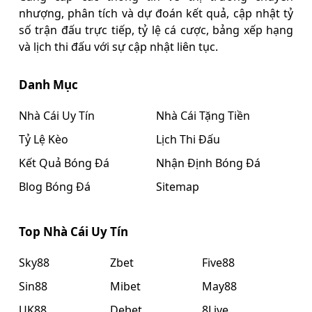
nhượng, phân tích và dự đoán kết quả, cập nhật tỷ
số trận đấu trực tiếp, tỷ lệ cá cược, bảng xếp hạng
và lịch thi đấu với sự cập nhật liên tục.
Danh Mục
Nhà Cái Uy Tín
Nhà Cái Tặng Tiền
Tỷ Lệ Kèo
Lịch Thi Đấu
Kết Quả Bóng Đá
Nhận Định Bóng Đá
Blog Bóng Đá
Sitemap
Top Nhà Cái Uy Tín
Sky88
Zbet
Five88
Sin88
Mibet
May88
UK88
Debet
8Live