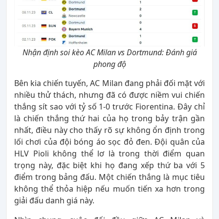
Nhận định soi kèo AC Milan vs Dortmund: Đánh giá
phong độ
Bên kia chiến tuyến, AC Milan đang phải đối mặt với
nhiều thử thách, nhưng đã có được niềm vui chiến
thắng sít sao với tỷ số 1-0 trước Fiorentina. Đây chỉ
là chiến thắng thứ hai của họ trong bảy trận gần
nhất, điều này cho thấy rõ sự không ổn định trong
lối chơi của đội bóng áo sọc đỏ đen. Đội quân của
HLV Pioli không thể lơ là trong thời điểm quan
trọng này, đặc biệt khi họ đang xếp thứ ba với 5
điểm trong bảng đấu. Một chiến thắng là mục tiêu
không thể thỏa hiệp nếu muốn tiến xa hơn trong
giải đấu danh giá này.