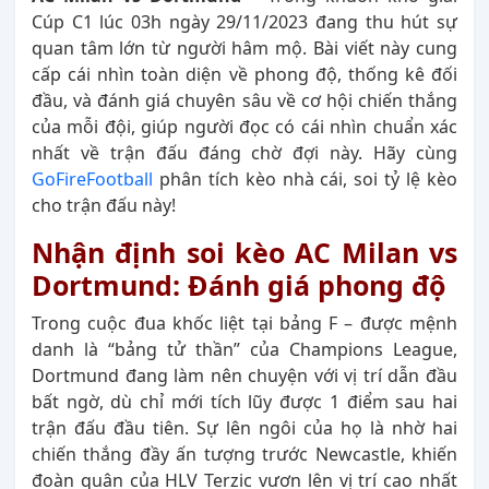
Cúp C1 lúc 03h ngày 29/11/2023 đang thu hút sự
quan tâm lớn từ người hâm mộ. Bài viết này cung
cấp cái nhìn toàn diện về phong độ, thống kê đối
đầu, và đánh giá chuyên sâu về cơ hội chiến thắng
của mỗi đội, giúp người đọc có cái nhìn chuẩn xác
nhất về trận đấu đáng chờ đợi này. Hãy cùng
GoFireFootball
phân tích kèo nhà cái, soi tỷ lệ kèo
cho trận đấu này!
Nhận định soi kèo AC Milan vs
Dortmund: Đánh giá phong độ
Trong cuộc đua khốc liệt tại bảng F – được mệnh
danh là “bảng tử thần” của Champions League,
Dortmund đang làm nên chuyện với vị trí dẫn đầu
bất ngờ, dù chỉ mới tích lũy được 1 điểm sau hai
trận đấu đầu tiên. Sự lên ngôi của họ là nhờ hai
chiến thắng đầy ấn tượng trước Newcastle, khiến
đoàn quân của HLV Terzic vươn lên vị trí cao nhất