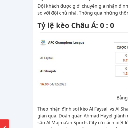
Đội khách được giới chuyên gia nhận định 
so với đội chủ nhà. Thông qua những thố
Tỷ lệ kèo Châu Á: 0 : 0
Bảng 
Theo nhận định soi kèo Al Faysali vs Al S
gian qua. Đoàn quân Ahmad Hayel giành đư
sân Al Majma’ah Sports City có cách biệt lớ