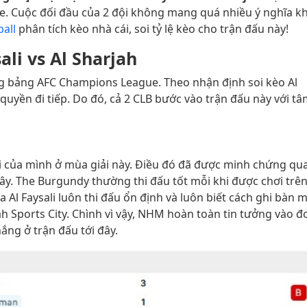
. Cuộc đối đầu của 2 đội không mang quá nhiều ý nghĩa kh
all
phân tích kèo nhà cái, soi tỷ lệ kèo cho trận đấu này!
ali vs Al Sharjah
ng bảng AFC Champions League. Theo nhận định soi kèo Al
quyền đi tiếp. Do đó, cả 2 CLB bước vào trận đấu này với tâ
chơi của mình ở mùa giải này. Điều đó đã được minh chứng qu
y. The Burgundy thường thi đấu tốt mỗi khi được chơi trê
a Al Faysali luôn thi đấu ổn định và luôn biết cách ghi bàn 
ah Sports City. Chình vì vậy, NHM hoàn toàn tin tưởng vào 
ng ở trận đấu tới đây.