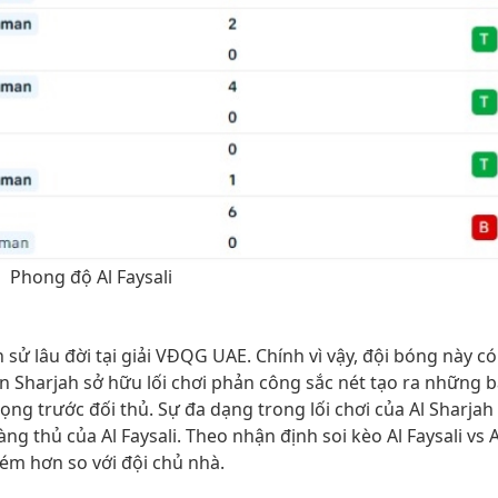
Phong độ Al Faysali
h sử lâu đời tại giải VĐQG UAE. Chính vì vậy, đội bóng này có
 Sharjah sở hữu lối chơi phản công sắc nét tạo ra những b
ng trước đối thủ. Sự đa dạng trong lối chơi của Al Sharjah
 thủ của Al Faysali. Theo nhận định soi kèo Al Faysali vs A
ém hơn so với đội chủ nhà.