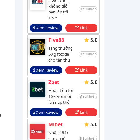
Hoàn trả
không giới
Điều khoản
hạn lên tới
1.5%
Xem Review
Link
Five88
5.0
Tặng thưởng
50 giftcode
Điều khoản
cho tân thủ
Xem Review
Link
Zbet
5.0
Hoàn tiền tới
10% với mỗi
Điều khoản
lần nạp thẻ
Xem Review
Link
u
Mibet
5.0
Nhận 184k
cược miễn
Điều khoản