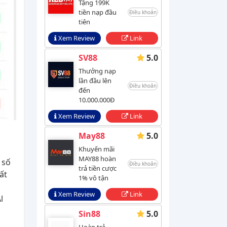
Tặng 199K
tiền nạp đầu
Điều khoản
tiên
Xem Review
Link
SV88
5.0
Thưởng nạp
lần đầu lên
Điều khoản
đến
10.000.000Đ
Xem Review
Link
May88
5.0
Khuyến mãi
MAY88 hoàn
 số
Điều khoản
trả tiền cược
ất
1% vô tận
Xem Review
Link
l
Sin88
5.0