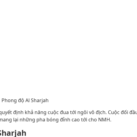
Phong độ Al Sharjah
 quyết định khả năng cuộc đua tới ngôi vô địch. Cuộc đối đầ
sẽ mang lại những pha bóng đỉnh cao tới cho NMH.
 Sharjah