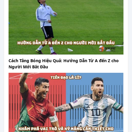
Cách Tâng Bóng Hiệu Quả: Hướng Dẫn Từ A đến Z cho
Người Mới Bắt Đầu