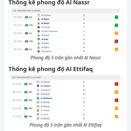
Thống kê phong độ Al Nassr
Phong độ 5 trận gần nhất Al Nassr
Thống kê phong độ Al Ettifaq
Phong độ 5 trận gần nhất Al Ettifaq