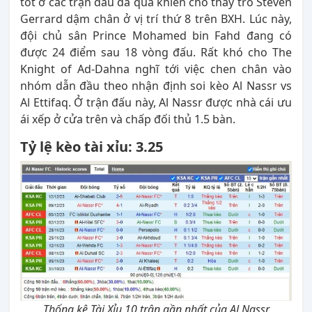
tốt ở các trận đấu đã qua khiến cho thầy trò Steven
Gerrard dậm chân ở vị trí thứ 8 trên BXH. Lúc này,
đội chủ sân Prince Mohamed bin Fahd đang có
được 24 điểm sau 18 vòng đấu. Rất khó cho The
Knight of Ad-Dahna nghĩ tới việc chen chân vào
nhóm dẫn đầu theo nhận định soi kèo Al Nassr vs
Al Ettifaq. Ở trận đấu này, Al Nassr được nhà cái ưu
ái xếp ở cửa trên và chấp đối thủ 1.5 bàn.
Tỷ lệ kèo tài xỉu: 3.25
Thống kê Tài Xỉu 10 trận gần nhất của Al Nassr