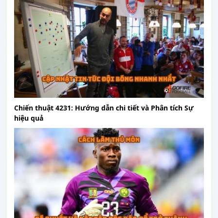
Chiến thuật 4231: Hướng dẫn chi tiết và Phân tích Sự
hiệu quả