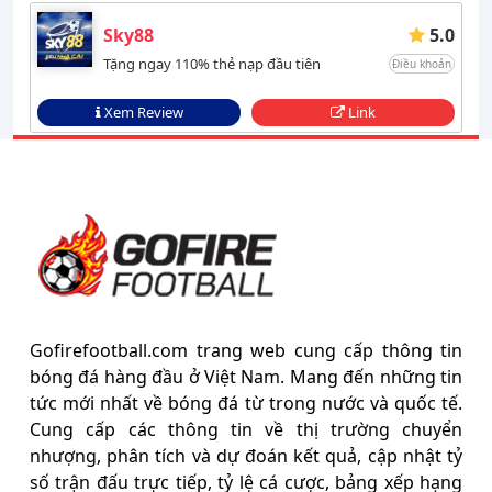
Sky88
5.0
Tặng ngay 110% thẻ nạp đầu tiên
Điều khoản
Xem Review
Link
Gofirefootball.com trang web cung cấp thông tin
bóng đá hàng đầu ở Việt Nam. Mang đến những tin
tức mới nhất về bóng đá từ trong nước và quốc tế.
Cung cấp các thông tin về thị trường chuyển
nhượng, phân tích và dự đoán kết quả, cập nhật tỷ
số trận đấu trực tiếp, tỷ lệ cá cược, bảng xếp hạng