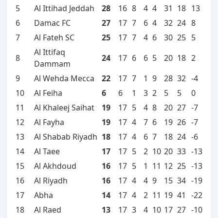
5
Al Ittihad Jeddah
28
16
8
4
4
31
18
13
6
Damac FC
27
17
7
6
4
32
24
8
7
Al Fateh SC
25
17
7
4
6
30
25
5
Al Ittifaq
8
24
17
6
6
5
20
18
2
Dammam
9
Al Wehda Mecca
22
17
7
1
9
28
32
-4
10
Al Feiha
6
6
1
3
2
5
5
0
11
Al Khaleej Saihat
19
17
5
4
8
20
27
-7
12
Al Fayha
19
17
4
7
6
19
26
-7
13
Al Shabab Riyadh
18
17
4
6
7
18
24
-6
14
Al Taee
17
17
5
2
10
20
33
-13
15
Al Akhdoud
16
17
5
1
11
12
25
-13
16
Al Riyadh
16
17
4
4
9
15
34
-19
17
Abha
14
17
4
2
11
19
41
-22
18
Al Raed
13
17
3
4
10
17
27
-10