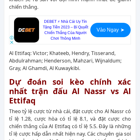
chiến thắng.
DEBET ⚡️ Nhà Cái Uy Tín
Tặng Tiền 2023 – Bí Quyết
Vào Ngay
➤
Chiến Thắng Của Người
Chơi Thông Minh
Al Ettifaq: Victor; Khateeb, Hendry, Tisserand,
Abdulrahman; Henderson, Mahzari, Wijnaldum;
Gray, Al Ghamdi, Al Kuwaykibi.
Dự đoán soi kèo chính xác
nhất trận đấu Al Nassr vs Al
Ettifaq
Theo tỷ lệ cược từ nhà cái, đặt cược cho Al Nassr có
tỉ lệ 1.28, cược hòa có tỉ lệ 8.1, và đặt cược cho
chiến thắng của Al Ettifaq có tỉ lệ 5.5. Đây là những
tỉ lệ cược hấp dẫn nhất hiện nay. Các chuyên gia soi