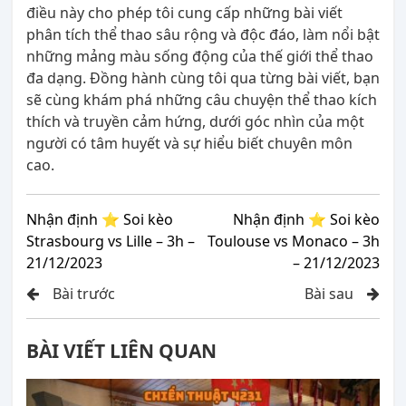
điều này cho phép tôi cung cấp những bài viết
phân tích thể thao sâu rộng và độc đáo, làm nổi bật
những mảng màu sống động của thế giới thể thao
đa dạng. Đồng hành cùng tôi qua từng bài viết, bạn
sẽ cùng khám phá những câu chuyện thể thao kích
thích và truyền cảm hứng, dưới góc nhìn của một
người có tâm huyết và sự hiểu biết chuyên môn
cao.
Nhận định ⭐ Soi kèo
Nhận định ⭐ Soi kèo
Strasbourg vs Lille – 3h –
Toulouse vs Monaco – 3h
21/12/2023
– 21/12/2023
Bài trước
Bài sau
BÀI VIẾT LIÊN QUAN