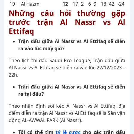
19
Al Hazm
12
17
2
6
9
18
42
-24
Những câu hỏi thường gặp
trước trận Al Nassr vs Al
Ettifaq
Trận đấu giữa Al Nassr vs Al Ettifaq sẽ diễn
ra vào lúc mấy giờ?
Theo lịch thi đấu Saudi Pro League, Trận đấu giữa
Al Nassr vs Al Ettifaq sẽ diễn ra vào lúc 22/12/2023 –
22h.
Trận đấu giữa Al Nassr vs Al Ettifaq sẽ diễn
ra tại đâu?
Theo nhận định soi kèo Al Nassr vs Al Ettifaq, địa
điểm diễn ra trận Al Nassr vs Al Ettifaq sẽ là Sân vận
động AL-AWWAL PARK (Al Nassr).
Tôi có thể tìm
tỷ lệ cược
cho các trận đấu