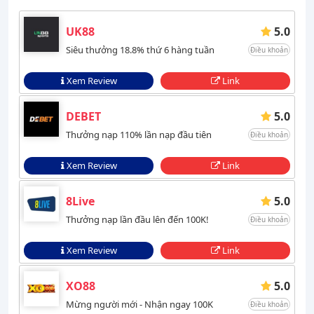
UK88
5.0
Siêu thưởng 18.8% thứ 6 hàng tuần
Điều khoản
Xem Review
Link
DEBET
5.0
Thưởng nạp 110% lần nạp đầu tiên
Điều khoản
Xem Review
Link
8Live
5.0
Thưởng nạp lần đầu lên đến 100K!
Điều khoản
Xem Review
Link
XO88
5.0
Mừng người mới - Nhận ngay 100K
Điều khoản