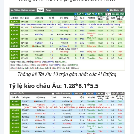
Thống kê Tài Xỉu 10 trận gần nhất của Al Ettifaq
Tỷ lệ kèo châu Âu: 1.28*8.1*5.5