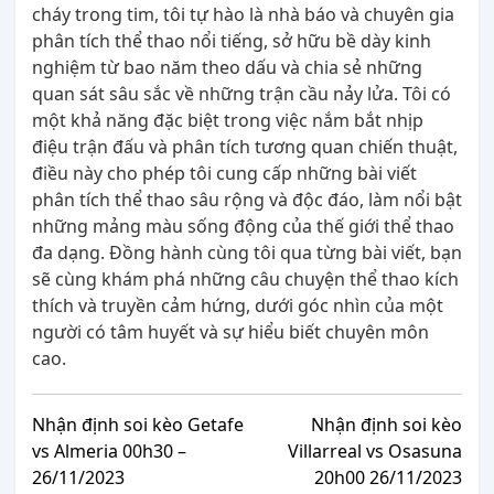
cháy trong tim, tôi tự hào là nhà báo và chuyên gia
phân tích thể thao nổi tiếng, sở hữu bề dày kinh
nghiệm từ bao năm theo dấu và chia sẻ những
quan sát sâu sắc về những trận cầu nảy lửa. Tôi có
một khả năng đặc biệt trong việc nắm bắt nhịp
điệu trận đấu và phân tích tương quan chiến thuật,
điều này cho phép tôi cung cấp những bài viết
phân tích thể thao sâu rộng và độc đáo, làm nổi bật
những mảng màu sống động của thế giới thể thao
đa dạng. Đồng hành cùng tôi qua từng bài viết, bạn
sẽ cùng khám phá những câu chuyện thể thao kích
thích và truyền cảm hứng, dưới góc nhìn của một
người có tâm huyết và sự hiểu biết chuyên môn
cao.
Nhận định soi kèo Getafe
Nhận định soi kèo
vs Almeria 00h30 –
Villarreal vs Osasuna
26/11/2023
20h00 26/11/2023