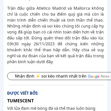
Trận đấu giữa Atletico Madrid và Mallorca không
chỉ là cuộc chiến cho ba điểm quý giá mà còn là
màn trình diễn chiến thuật và tinh thần thể thao.
Những nhận định và soi kèo chúng tôi cung cấp hy
vọng đã giúp bạn có cái nhìn toàn diện hơn về trận
đấu sắp tới. Đừng quên theo dõi trận đấu vào lúc
03h30 ngày 26/11/2023 để chứng kiến những
khoảnh khắc thể thao hấp dẫn. Hãy chia sẻ suy
nghĩ và dự đoán của bạn về kết quả trận đấu trong
phần bình luận dưới đây.
Nhận định ⚡ soi kèo nhanh nhất trên
ĐƯỢC VIẾT BỞI:
TUMESCENT
Với lửa đam mê bóng đá và thể thao luôn bùng