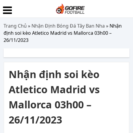
Trang Chủ
»
Nhận Định Bóng Đá Tây Ban Nha
»
Nhận
định soi kèo Atletico Madrid vs Mallorca 03h00 –
26/11/2023
Nhận định soi kèo
Atletico Madrid vs
Mallorca 03h00 –
26/11/2023