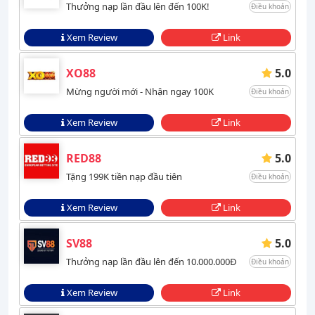
Thưởng nạp lần đầu lên đến 100K!
Điều khoản
Xem Review
Link
XO88
5.0
Mừng người mới - Nhận ngay 100K
Điều khoản
Xem Review
Link
RED88
5.0
Tặng 199K tiền nạp đầu tiên
Điều khoản
Xem Review
Link
SV88
5.0
Thưởng nạp lần đầu lên đến 10.000.000Đ
Điều khoản
Xem Review
Link