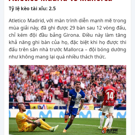
Tỷ lệ kèo tài xỉu: 2.5
Atletico Madrid, với màn trình diễn mạnh mẽ trong
mùa giải này, đã ghi được 29 bàn sau 12 vòng đấu,
chỉ kém đội đầu bảng Girona. Điều này làm tăng
khả năng ghi bàn của họ, đặc biệt khi họ được thi
đấu trên sân nhà trước Mallorca – đội bóng dường
như không mang lại quá nhiều thách thức.