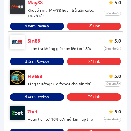
May88
5.0
Khuyến mãi MAY88 hoàn trả tiền cược
Điều khoản
1% vô tận
Xem Review
Link
Sin88
5.0
Hoàn trả không giới hạn lên tới 1.5%
Điều khoản
Xem Review
Link
Five88
5.0
Tặng thưởng 50 giftcode cho tân thủ
Điều khoản
Xem Review
Link
Zbet
5.0
Hoàn tiền tới 10% với mỗi lần nạp thẻ
Điều khoản