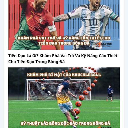
Tiền Đạo Là Gì? Khám Phá Vai Trò Và Kỹ Năng Cần Thiết
Cho Tiền Đạo Trong Bóng Đá