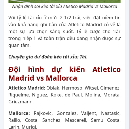
Nhận định soi kèo tài xỉu Atletico Madrid vs Mallorca
Với tỷ lệ tài xỉu ở mức 2 1/2 trái, việc đặt niềm tin
vào khả năng ghi bàn của Atletico Madrid có vẻ là
một sự lựa chọn sáng suốt. Tỷ lệ cược cho ‘Tài’
trong hiệp 1 và toàn trận đều đang nhận được sự
quan tâm.
Chuyên gia dự đoán kèo tài xỉu: Tài.
Đội hình dự kiến Atletico
Madrid vs Mallorca
Atletico Madrid:
Oblak, Hermoso, Witsel, Gimenez,
Riquelme, Niguez, Koke, de Paul, Molina, Morata,
Griezmann.
Mallorca:
Rajkovic, Gonzalez, Valjent, Nastasic,
Raillo, Costa, Sanchez, Mascarell, Samu Costa,
Larin, Muriqi.