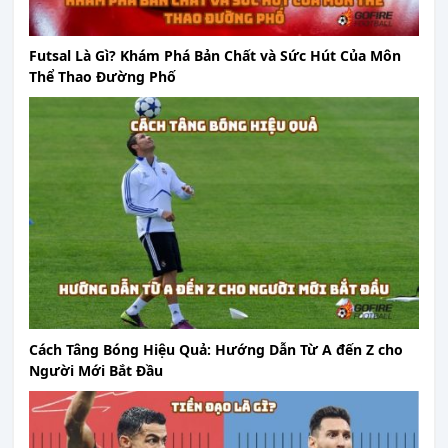
Futsal Là Gì? Khám Phá Bản Chất và Sức Hút Của Môn
Thể Thao Đường Phố
Cách Tâng Bóng Hiệu Quả: Hướng Dẫn Từ A đến Z cho
Người Mới Bắt Đầu