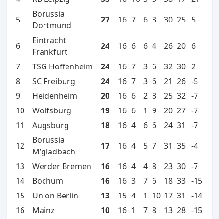
Borussia
5
27
16
7
6
3
30
25
5
Dortmund
Eintracht
6
24
16
6
6
4
26
20
6
Frankfurt
7
TSG Hoffenheim
24
16
7
3
6
32
30
2
8
SC Freiburg
24
16
7
3
6
21
26
-5
9
Heidenheim
20
16
6
2
8
25
32
-7
10
Wolfsburg
19
16
6
1
9
20
27
-7
11
Augsburg
18
16
4
6
6
24
31
-7
Borussia
12
17
16
4
5
7
31
35
-4
M’gladbach
13
Werder Bremen
16
16
4
4
8
23
30
-7
14
Bochum
16
16
3
7
6
18
33
-15
15
Union Berlin
13
15
4
1
10
17
31
-14
16
Mainz
10
16
1
7
8
13
28
-15