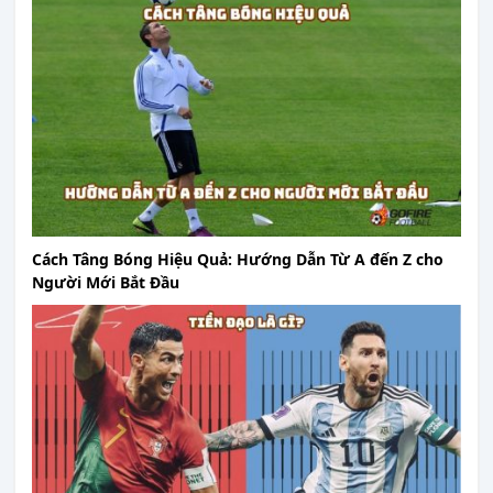
Cách Tâng Bóng Hiệu Quả: Hướng Dẫn Từ A đến Z cho
Người Mới Bắt Đầu