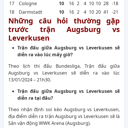
17
Cologne
10
16
2
4
10
10
28
-18
18
Darmstadt
10
16
2
4
10
20
41
-21
Những câu hỏi thường gặp
trước trận Augsburg vs
Leverkusen
Trận đấu giữa Augsburg vs Leverkusen sẽ
diễn ra vào lúc mấy giờ?
Theo lịch thi đấu Bundesliga, Trận đấu giữa
Augsburg vs Leverkusen sẽ diễn ra vào lúc
13/01/2024 – 21h30.
Trận đấu giữa Augsburg vs Leverkusen sẽ
diễn ra tại đâu?
Theo nhận định soi kèo Augsburg vs Leverkusen,
địa điểm diễn ra trận Augsburg vs Leverkusen sẽ là
Sân vận động WWK Arena (Augsburg).