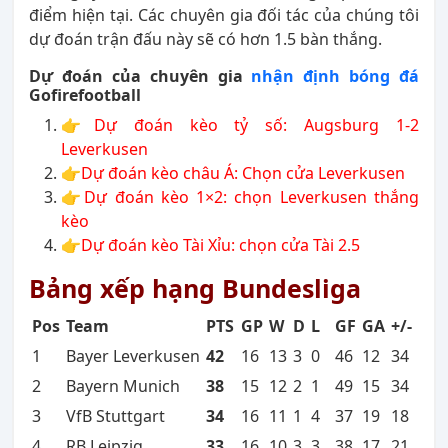
điểm hiện tại. Các chuyên gia đối tác của chúng tôi
dự đoán trận đấu này sẽ có hơn 1.5 bàn thắng.
Dự đoán của chuyên gia
nhận định bóng đá
Gofirefootball
👉Dự đoán kèo tỷ số: Augsburg 1-2
Leverkusen
👉Dự đoán kèo châu Á: Chọn cửa Leverkusen
👉Dự đoán kèo 1×2: chọn Leverkusen thắng
kèo
👉Dự đoán kèo Tài Xỉu: chọn cửa Tài 2.5
Bảng xếp hạng Bundesliga
Pos
Team
PTS
GP
W
D
L
GF
GA
+/-
1
Bayer Leverkusen
42
16
13
3
0
46
12
34
2
Bayern Munich
38
15
12
2
1
49
15
34
3
VfB Stuttgart
34
16
11
1
4
37
19
18
4
RB Leipzig
33
16
10
3
3
38
17
21