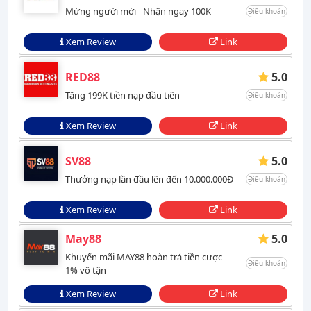
Mừng người mới - Nhận ngay 100K
Điều khoản
Xem Review
Link
RED88
5.0
Tặng 199K tiền nạp đầu tiên
Điều khoản
Xem Review
Link
SV88
5.0
Thưởng nạp lần đầu lên đến 10.000.000Đ
Điều khoản
Xem Review
Link
May88
5.0
Khuyến mãi MAY88 hoàn trả tiền cược
Điều khoản
1% vô tận
Xem Review
Link