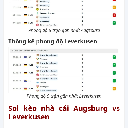
Phong độ 5 trận gần nhất Augsburg
Thống kê phong độ Leverkusen
Phong độ 5 trận gần nhất Leverkusen
Soi kèo nhà cái Augsburg vs
Leverkusen