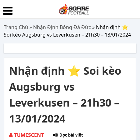
Trang Chủ
»
Nhận Định Bóng Đá Đức
»
Nhận định ⭐
Soi kèo Augsburg vs Leverkusen – 21h30 – 13/01/2024
Nhận định ⭐ Soi kèo
Augsburg vs
Leverkusen – 21h30 –
13/01/2024
TUMESCENT
Đọc bài viết