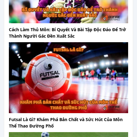
Cách Làm Thủ Môn: Bí Quyết Và Bài Tập Độc Đáo Để Trở
Thành Người Gác Đền Xuất Sắc
Futsal Là Gì? Khám Phá Bản Chất và Sức Hút Của Môn
Thể Thao Đường Phố