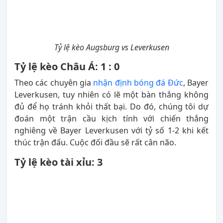
Tỷ lệ kèo Augsburg vs Leverkusen
Tỷ lệ kèo Châu Á: 1 : 0
Theo các chuyên gia
nhận định bóng đá Đức
, Bayer
Leverkusen, tuy nhiên có lẽ một bàn thắng không
đủ để họ tránh khỏi thất bại. Do đó, chúng tôi dự
đoán một trận cầu kịch tính với chiến thắng
nghiêng về Bayer Leverkusen với tỷ số 1-2 khi kết
thúc trận đấu. Cuộc đối đầu sẽ rất cân não.
Tỷ lệ kèo tài xỉu: 3