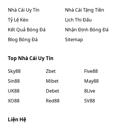
Nhà Cái Uy Tín
Nhà Cái Tặng Tiền
Tỷ Lệ Kèo
Lịch Thi Đấu
Kết Quả Bóng Đá
Nhận Định Bóng Đá
Blog Bóng Đá
Sitemap
Top Nhà Cái Uy Tín
Sky88
Zbet
Five88
Sin88
Mibet
May88
UK88
Debet
8Live
XO88
Red88
SV88
Liện Hệ