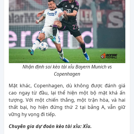
Nhận định soi kèo tài xỉu Bayern Munich vs
Copenhagen
Mặt khác, Copenhagen, dù không được đánh giá
cao ngay từ đầu, lại thể hiện một bộ mặt khá ấn
tượng. Với một chiến thắng, một trận hòa, và hai
thất bại, họ hiện đứng thứ 2 tại bảng A, vẫn giữ
vững hy vọng đi tiếp.
Chuyên gia dự đoán kèo tài xỉu: Xỉu.