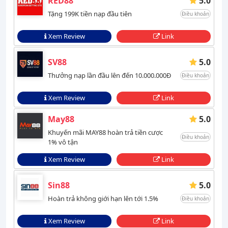
RED88
5.0
Tặng 199K tiền nạp đầu tiên
Điều khoản
Xem Review
Link
SV88
5.0
Thưởng nạp lần đầu lên đến 10.000.000Đ
Điều khoản
Xem Review
Link
May88
5.0
Khuyến mãi MAY88 hoàn trả tiền cược
Điều khoản
1% vô tận
Xem Review
Link
Sin88
5.0
Hoàn trả không giới hạn lên tới 1.5%
Điều khoản
Xem Review
Link