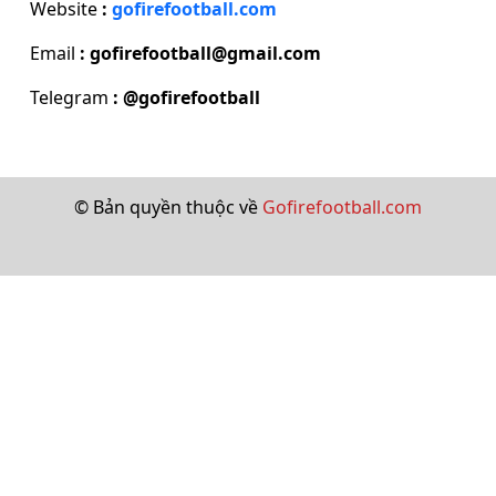
Website
:
gofirefootball.com
Email
:
gofirefootball@gmail.com
Telegram
: @gofirefootball
© Bản quyền thuộc về
Gofirefootball.com