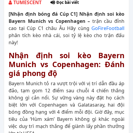
TUMESCENT
Đọc bài viết
[Nhận định bóng đá Cúp C1] Nhận định soi kèo
Bayern Munich vs Copenhagen –
trận cầu đỉnh
cao tại Cúp C1 châu Âu Hãy cùng
GoFireFootball
phân tích kèo nhà cái, soi tỷ lệ kèo cho trận đấu
này!
Nhận định soi kèo Bayern
Munich vs Copenhagen: Đánh
giá phong độ
Bayern Munich tỏ ra vượt trội với vị trí dẫn đầu áp
đảo, tạm gom 12 điểm sau chuỗi 4 chiến thắng
không gì cản nổi. Sự vững vàng này đặt họ cách
biệt lớn với Copenhagen và Galatasaray, hai đội
bóng đồng hạng với 4 điểm mỗi đội. Giờ đây, mục
tiêu của ‘Hùm xám’ Bayern không gì khác ngoài
việc duy trì mạch thắng để giành lấy phần thưởng