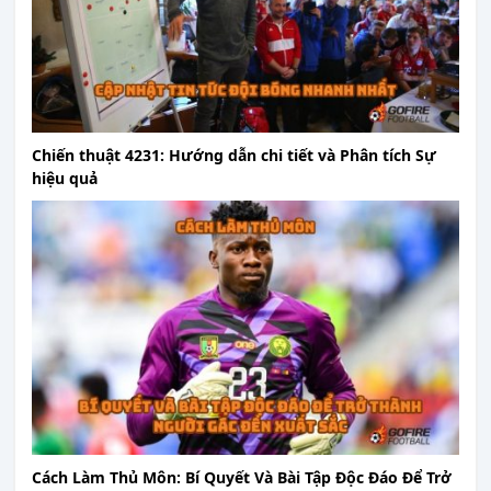
Chiến thuật 4231: Hướng dẫn chi tiết và Phân tích Sự
hiệu quả
Cách Làm Thủ Môn: Bí Quyết Và Bài Tập Độc Đáo Để Trở