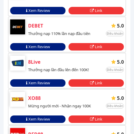
Xem Review
Link
DEBET
5.0
Thưởng nạp 110% lần nạp đầu tiên
Điều khoản
Xem Review
Link
8Live
5.0
Thưởng nạp lần đầu lên đến 100K!
Điều khoản
Xem Review
Link
XO88
5.0
Mừng người mới - Nhận ngay 100K
Điều khoản
Xem Review
Link