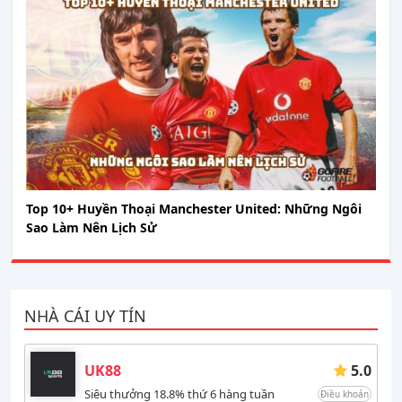
Top 10+ Huyền Thoại Manchester United: Những Ngôi
Sao Làm Nên Lịch Sử
NHÀ CÁI UY TÍN
UK88
5.0
Siêu thưởng 18.8% thứ 6 hàng tuần
Điều khoản