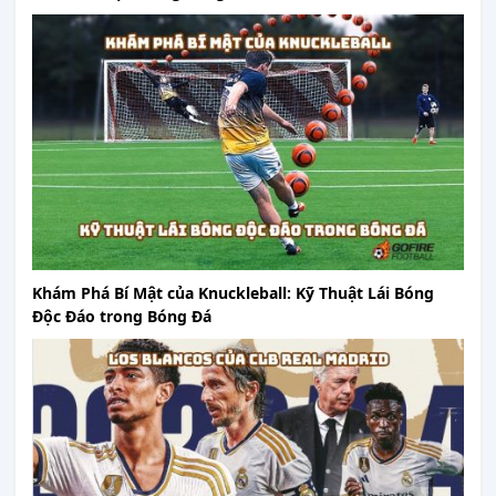
Khám Phá Bí Mật của Knuckleball: Kỹ Thuật Lái Bóng
Độc Đáo trong Bóng Đá