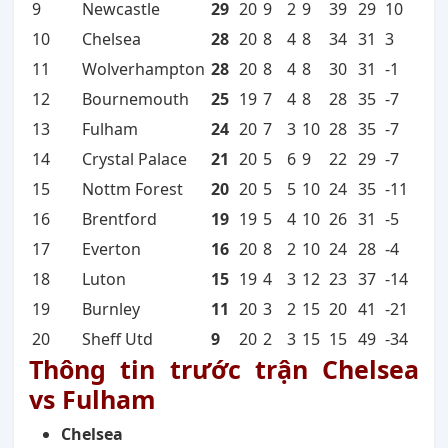
9
Newcastle
29
20
9
2
9
39
29
10
10
Chelsea
28
20
8
4
8
34
31
3
11
Wolverhampton
28
20
8
4
8
30
31
-1
12
Bournemouth
25
19
7
4
8
28
35
-7
13
Fulham
24
20
7
3
10
28
35
-7
14
Crystal Palace
21
20
5
6
9
22
29
-7
15
Nottm Forest
20
20
5
5
10
24
35
-11
16
Brentford
19
19
5
4
10
26
31
-5
17
Everton
16
20
8
2
10
24
28
-4
18
Luton
15
19
4
3
12
23
37
-14
19
Burnley
11
20
3
2
15
20
41
-21
20
Sheff Utd
9
20
2
3
15
15
49
-34
Thông tin trước trận Chelsea
vs Fulham
Chelsea