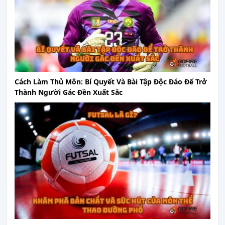
Cách Làm Thủ Môn: Bí Quyết Và Bài Tập Độc Đáo Để Trở
Thành Người Gác Đền Xuất Sắc