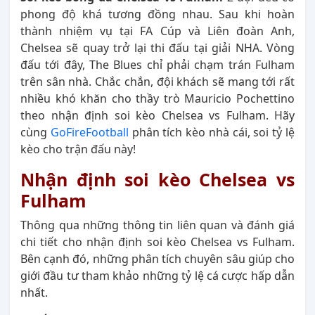
phong độ khá tương đồng nhau. Sau khi hoàn
thành nhiệm vụ tại FA Cúp và Liên đoàn Anh,
Chelsea sẽ quay trở lại thi đấu tại giải NHA. Vòng
đấu tới đây, The Blues chỉ phải chạm trán Fulham
trên sân nhà. Chắc chắn, đội khách sẽ mang tới rất
nhiều khó khăn cho thầy trò Mauricio Pochettino
theo nhận định soi kèo Chelsea vs Fulham.
Hãy
cùng
GoFireFootball
phân tích kèo nhà cái, soi tỷ lệ
kèo cho trận đấu này!
Nhận định soi kèo Chelsea vs
Fulham
Thông qua những thông tin liên quan và đánh giá
chi tiết cho nhận định soi kèo Chelsea vs Fulham.
Bên cạnh đó, những phân tích chuyên sâu giúp cho
giới đầu tư tham khảo những tỷ lệ cá cược hấp dẫn
nhất.