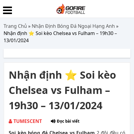
Trang Chủ
»
Nhận Định Bóng Đá Ngoại Hạng Anh
»
Nhận định ⭐ Soi kèo Chelsea vs Fulham – 19h30 –
13/01/2024
Nhận định ⭐ Soi kèo
Chelsea vs Fulham –
19h30 – 13/01/2024
TUMESCENT
Đọc bài viết
Soi kèo bóng đá Chelsea vs Fulham
2 đội đều có