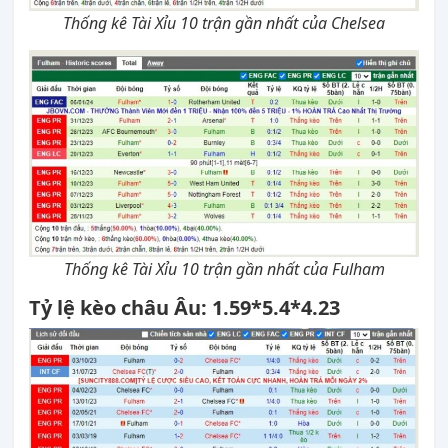
Thống kê Tài Xỉu 10 trận gần nhất của Chelsea
Thống kê Tài Xỉu 10 trận gần nhất của Fulham
Tỷ lệ kèo châu Âu: 1.59*5.4*4.23