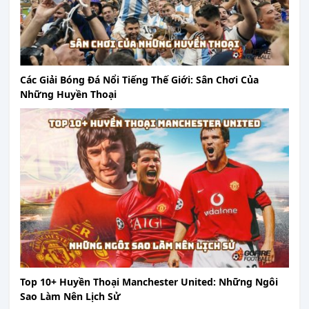
Các Giải Bóng Đá Nổi Tiếng Thế Giới: Sân Chơi Của
Những Huyền Thoại
Top 10+ Huyền Thoại Manchester United: Những Ngôi
Sao Làm Nên Lịch Sử