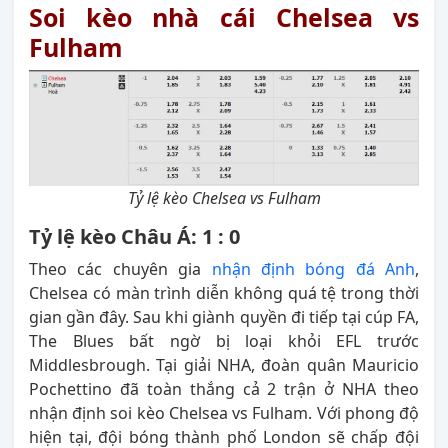
Soi kèo nhà cái Chelsea vs
Fulham
Tỷ lệ kèo Chelsea vs Fulham
Tỷ lệ kèo Châu Á: 1 : 0
Theo các chuyên gia
nhận định bóng đá Anh
,
Chelsea có màn trình diễn không quá tệ trong thời
gian gần đây. Sau khi giành quyền đi tiếp tại cúp FA,
The Blues bất ngờ bị loại khỏi EFL trước
Middlesbrough. Tại giải NHA, đoàn quân Mauricio
Pochettino đã toàn thắng cả 2 trận ở NHA theo
nhận định soi kèo Chelsea vs Fulham. Với phong độ
hiện tại, đội bóng thành phố London sẽ chấp đội