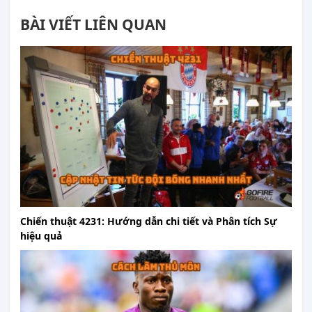
BÀI VIẾT LIÊN QUAN
Chiến thuật 4231: Hướng dẫn chi tiết và Phân tích Sự
hiệu quả