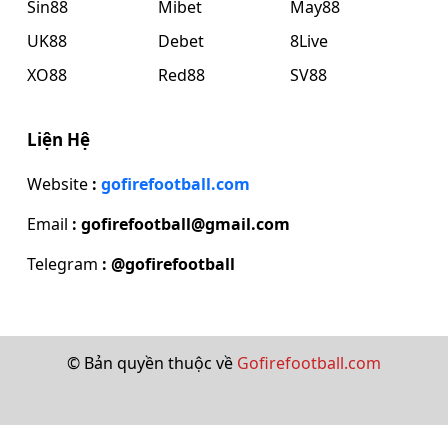
Sin88
Mibet
May88
UK88
Debet
8Live
XO88
Red88
SV88
Liện Hệ
Website
:
gofirefootball.com
Email
:
gofirefootball@gmail.com
Telegram
: @gofirefootball
© Bản quyền thuộc về
Gofirefootball.com