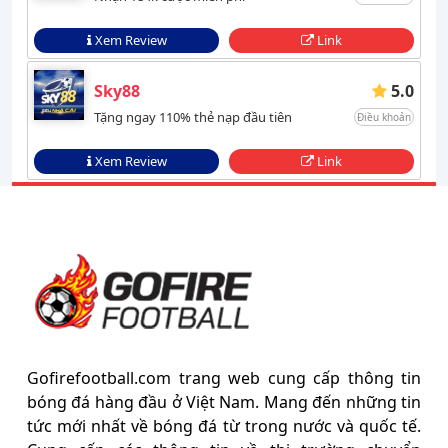
Xem Review
Link
Sky88
5.0
Tặng ngay 110% thẻ nạp đầu tiên
Điều khoản
Xem Review
Link
Gofirefootball.com trang web cung cấp thông tin
bóng đá hàng đầu ở Việt Nam. Mang đến những tin
tức mới nhất về bóng đá từ trong nước và quốc tế.