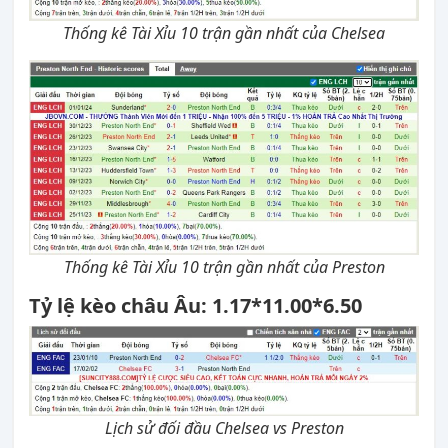
Thống kê Tài Xỉu 10 trận gần nhất của Chelsea
Thống kê Tài Xỉu 10 trận gần nhất của Preston
Tỷ lệ kèo châu Âu: 1.17*11.00*6.50
Lịch sử đối đầu Chelsea vs Preston