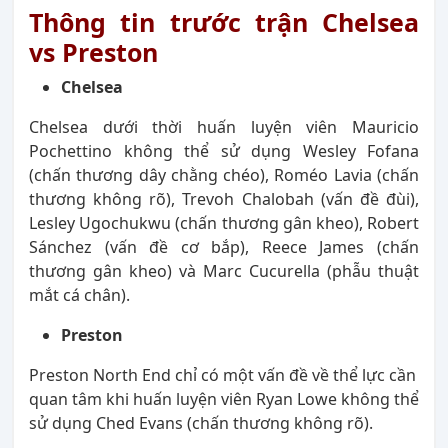
Thông tin trước trận Chelsea
vs Preston
Chelsea
Chelsea dưới thời huấn luyện viên Mauricio
Pochettino không thể sử dụng Wesley Fofana
(chấn thương dây chằng chéo), Roméo Lavia (chấn
thương không rõ), Trevoh Chalobah (vấn đề đùi),
Lesley Ugochukwu (chấn thương gân kheo), Robert
Sánchez (vấn đề cơ bắp), Reece James (chấn
thương gân kheo) và Marc Cucurella (phẫu thuật
mắt cá chân).
Preston
Preston North End chỉ có một vấn đề về thể lực cần
quan tâm khi huấn luyện viên Ryan Lowe không thể
sử dụng Ched Evans (chấn thương không rõ).