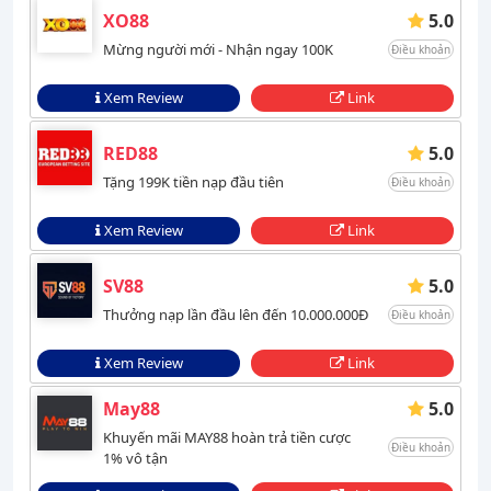
XO88
5.0
Mừng người mới - Nhận ngay 100K
Điều khoản
Xem Review
Link
RED88
5.0
Tặng 199K tiền nạp đầu tiên
Điều khoản
Xem Review
Link
SV88
5.0
Thưởng nạp lần đầu lên đến 10.000.000Đ
Điều khoản
Xem Review
Link
May88
5.0
Khuyến mãi MAY88 hoàn trả tiền cược
Điều khoản
1% vô tận