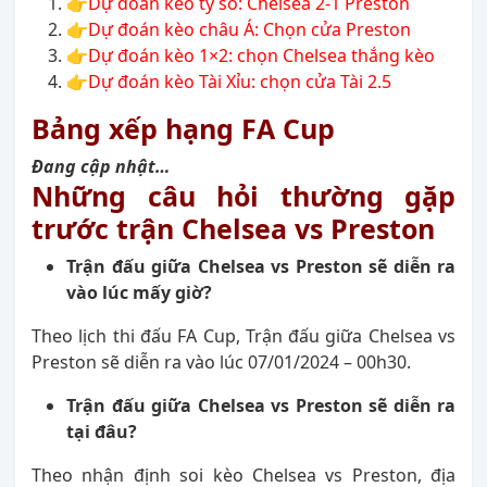
👉Dự đoán kèo tỷ số: Chelsea 2-1 Preston
👉Dự đoán kèo châu Á: Chọn cửa Preston
👉Dự đoán kèo 1×2: chọn Chelsea thắng kèo
👉Dự đoán kèo Tài Xỉu: chọn cửa Tài 2.5
Bảng xếp hạng FA Cup
Đang cập nhật…
Những câu hỏi thường gặp
trước trận Chelsea vs Preston
Trận đấu giữa Chelsea vs Preston sẽ diễn ra
vào lúc mấy giờ?
Theo lịch thi đấu FA Cup, Trận đấu giữa Chelsea vs
Preston sẽ diễn ra vào lúc 07/01/2024 – 00h30.
Trận đấu giữa Chelsea vs Preston sẽ diễn ra
tại đâu?
Theo nhận định soi kèo Chelsea vs Preston, địa