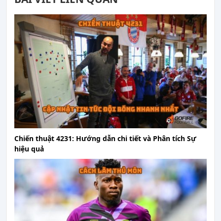
Chiến thuật 4231: Hướng dẫn chi tiết và Phân tích Sự
hiệu quả