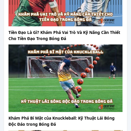
Tiền Đạo Là Gì? Khám Phá Vai Trò Và Kỹ Năng Cần Thiết
Cho Tiền Đạo Trong Bóng Đá
Khám Phá Bí Mật của Knuckleball: Kỹ Thuật Lái Bóng
Độc Đáo trong Bóng Đá