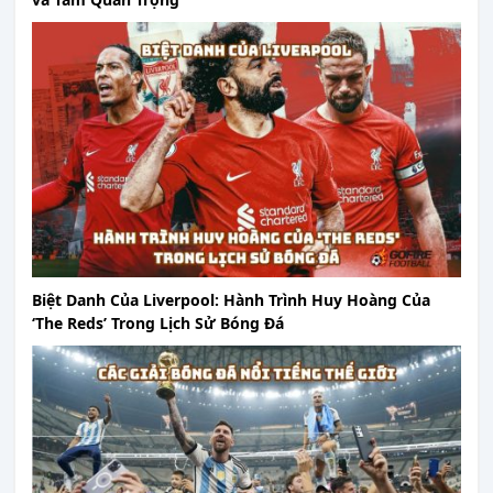
Biệt Danh Của Liverpool: Hành Trình Huy Hoàng Của
‘The Reds’ Trong Lịch Sử Bóng Đá