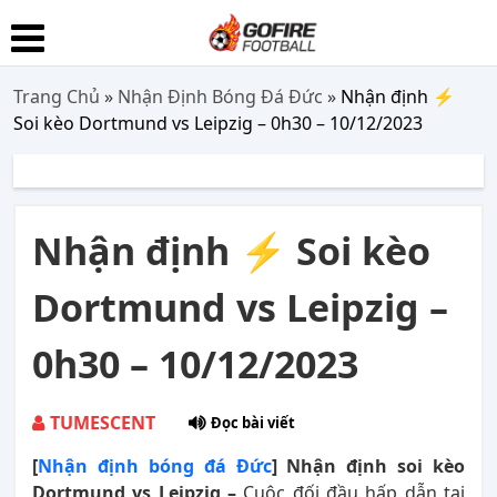
Trang Chủ
»
Nhận Định Bóng Đá Đức
»
Nhận định ⚡
Soi kèo Dortmund vs Leipzig – 0h30 – 10/12/2023
Nhận định ⚡ Soi kèo
Dortmund vs Leipzig –
0h30 – 10/12/2023
TUMESCENT
Đọc bài viết
[
Nhận định bóng đá Đức
] Nhận định soi kèo
Dortmund vs Leipzig –
Cuộc đối đầu hấp dẫn tại