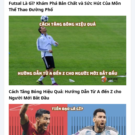
Futsal Là Gì? Khám Phá Bản Chất và Sức Hút Của Môn
Thể Thao Đường Phố
Cách Tâng Bóng Hiệu Quả: Hướng Dẫn Từ A đến Z cho
Người Mới Bắt Đầu