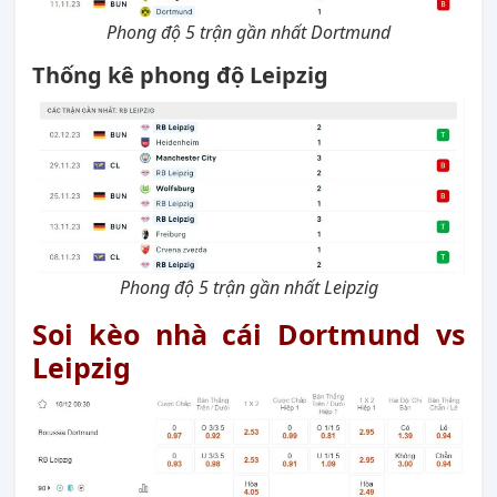
Phong độ 5 trận gần nhất Dortmund
Thống kê phong độ Leipzig
Phong độ 5 trận gần nhất Leipzig
Soi kèo nhà cái Dortmund vs
Leipzig