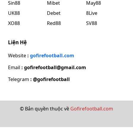
Sin88
Mibet
May88
UK88
Debet
8Live
XO88
Red88
SV88
Liện Hệ
Website
:
gofirefootball.com
Email
:
gofirefootball@gmail.com
Telegram
: @gofirefootball
© Bản quyền thuộc về
Gofirefootball.com