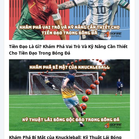
Tiền Đạo Là Gì? Khám Phá Vai Trò Và Kỹ Năng Cần Thiết
Cho Tiền Đạo Trong Bóng Đá
Khám Phá Bí Mật của Knuckleball: Kỹ Thuật Lái Bóng