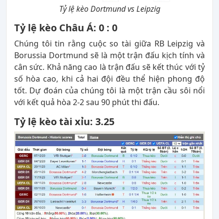
Tỷ lệ kèo Dortmund vs Leipzig
Tỷ lệ kèo Châu Á: 0 : 0
Chúng tôi tin rằng cuộc so tài giữa RB Leipzig và
Borussia Dortmund sẽ là một trận đấu kịch tính và
cân sức. Khả năng cao là trận đấu sẽ kết thúc với tỷ
số hòa cao, khi cả hai đội đều thể hiện phong độ
tốt. Dự đoán của chúng tôi là một trận cầu sôi nổi
với kết quả hòa 2-2 sau 90 phút thi đấu.
Tỷ lệ kèo tài xỉu: 3.25