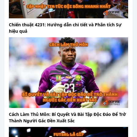
Chiến thuật 4231: Hướng dẫn chi tiết và Phân tích Sự
hiệu quả
Cách Làm Thủ Môn: Bí Quyết Và Bài Tập Độc Đáo Để Trở
Thành Người Gác Đền Xuất Sắc