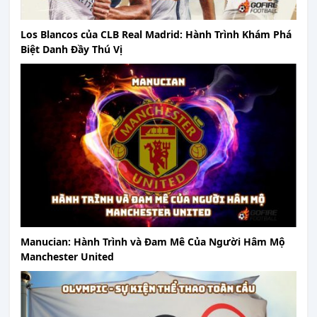
Los Blancos của CLB Real Madrid: Hành Trình Khám Phá
Biệt Danh Đầy Thú Vị
Manucian: Hành Trình và Đam Mê Của Người Hâm Mộ
Manchester United