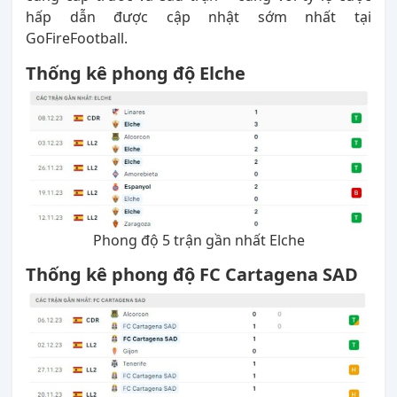
hấp dẫn được cập nhật sớm nhất tại
GoFireFootball.
Thống kê phong độ Elche
Phong độ 5 trận gần nhất Elche
Thống kê phong độ FC Cartagena SAD