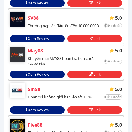
Xem Review
Link
SV88
5.0
Thưởng nạp lần đầu lên đến 10.000.000Đ
Điều khoản
Xem Review
Link
May88
5.0
Khuyến mãi MAY88 hoàn trả tiền cược
Điều khoản
1% vô tận
Xem Review
Link
Sin88
5.0
Hoàn trả không giới hạn lên tới 1.5%
Điều khoản
Xem Review
Link
Five88
5.0