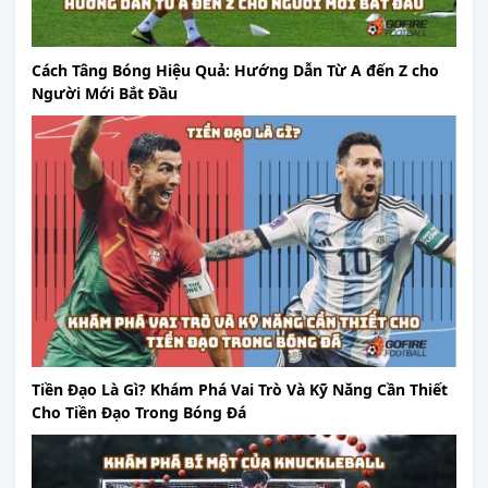
Cách Tâng Bóng Hiệu Quả: Hướng Dẫn Từ A đến Z cho
Người Mới Bắt Đầu
Tiền Đạo Là Gì? Khám Phá Vai Trò Và Kỹ Năng Cần Thiết
Cho Tiền Đạo Trong Bóng Đá