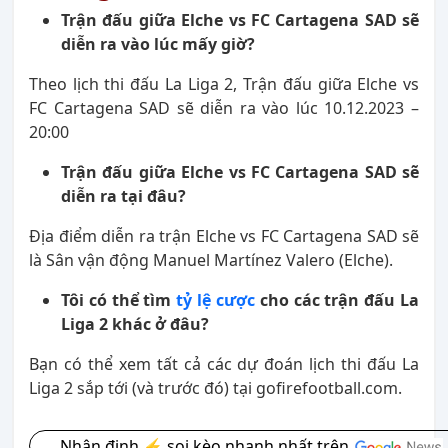
Trận đấu giữa Elche vs FC Cartagena SAD
sẽ
diễn ra vào lúc mấy giờ?
Theo lịch thi đấu La Liga 2, Trận đấu giữa Elche vs
FC Cartagena SAD sẽ diễn ra vào lúc 10.12.2023 –
20:00
Trận đấu giữa Elche vs FC Cartagena SAD sẽ
diễn ra tại đâu?
Địa điểm diễn ra trận Elche vs FC Cartagena SAD sẽ
là Sân vận động Manuel Martínez Valero (Elche).
Tôi có thể tìm
tỷ lệ cược
cho các trận đấu La
Liga 2 khác ở đâu?
Bạn có thể xem tất cả các dự đoán lịch thi đấu La
Liga 2 sắp tới (và trước đó) tại gofirefootball.com.
Nhận định ⚡ soi kèo nhanh nhất trên