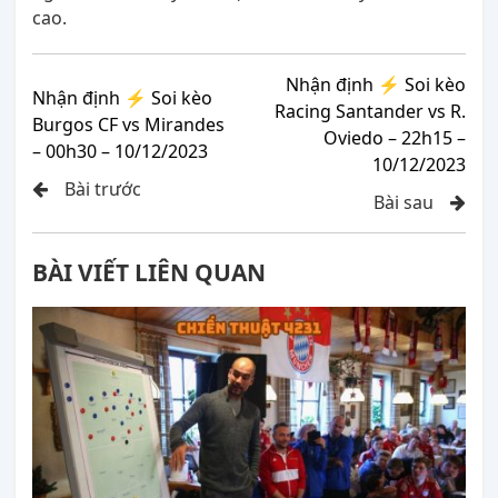
cao.
Nhận định ⚡ Soi kèo
Nhận định ⚡ Soi kèo
Racing Santander vs R.
Burgos CF vs Mirandes
Oviedo – 22h15 –
– 00h30 – 10/12/2023
10/12/2023
Bài trước
Bài sau
BÀI VIẾT LIÊN QUAN