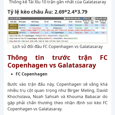
Thống kê Tài Xỉu 10 trận gần nhất của Galatasaray
Tỷ lệ kèo châu Âu: 2.69*2.4*3.79
Lịch sử đối đầu FC Copenhagen vs Galatasaray
Thông tin trước trận FC
Copenhagen vs Galatasaray
FC Copenhagen
Bước vào trận đấu này, Copenhagen sẽ vắng khá
nhiều trụ cột quan trọng như Birger Meling, David
Khocholava, Noah Sahsah và Khouma Babacar do
gặp phải chấn thương theo nhận định soi kèo FC
Copenhagen vs Galatasaray.