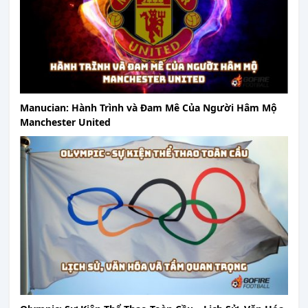
Manucian: Hành Trình và Đam Mê Của Người Hâm Mộ
Manchester United