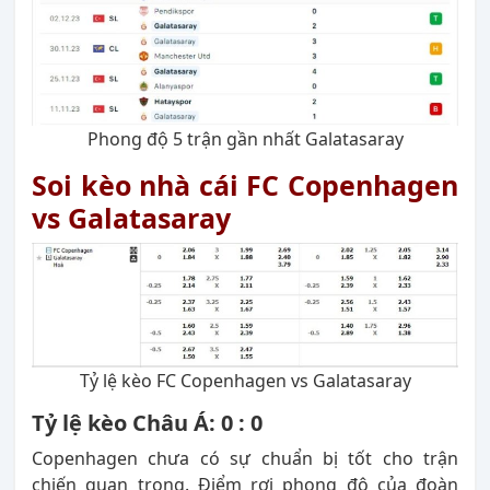
Phong độ 5 trận gần nhất Galatasaray
Soi kèo nhà cái FC Copenhagen
vs Galatasaray
Tỷ lệ kèo FC Copenhagen vs Galatasaray
Tỷ lệ kèo Châu Á: 0 : 0
Copenhagen chưa có sự chuẩn bị tốt cho trận
chiến quan trọng. Điểm rơi phong độ của đoàn