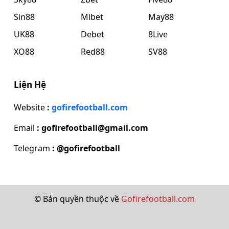
Sin88
Mibet
May88
UK88
Debet
8Live
XO88
Red88
SV88
Liện Hệ
Website
:
gofirefootball.com
Email
:
gofirefootball@gmail.com
Telegram
: @gofirefootball
© Bản quyền thuộc về
Gofirefootball.com