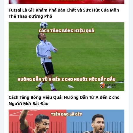
Futsal Là Gì? Khám Phá Bản Chất và Sức Hút Của Môn
Thể Thao Đường Phố
Cách Tâng Bóng Hiệu Quả: Hướng Dẫn Từ A đến Z cho
Người Mới Bắt Đầu