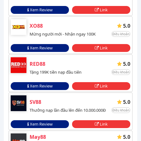
Xem Review
Link
XO88
5.0
Mừng người mới - Nhận ngay 100K
Điều khoản
Xem Review
Link
RED88
5.0
Tặng 199K tiền nạp đầu tiên
Điều khoản
Xem Review
Link
SV88
5.0
Thưởng nạp lần đầu lên đến 10.000.000Đ
Điều khoản
Xem Review
Link
May88
5.0