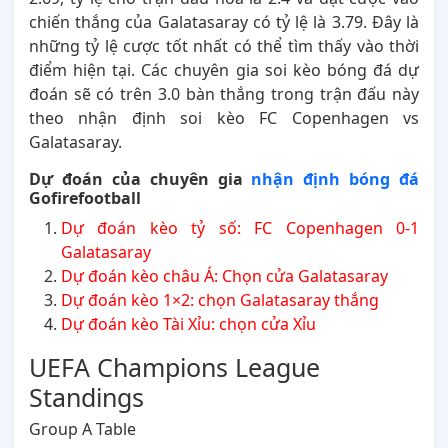
chiến thắng của Galatasaray có tỷ lệ là 3.79. Đây là
những tỷ lệ cược tốt nhất có thể tìm thấy vào thời
điểm hiện tại. Các chuyên gia soi kèo bóng đá dự
đoán sẽ có trên 3.0 bàn thắng trong trận đấu này
theo nhận định soi kèo FC Copenhagen vs
Galatasaray.
Dự đoán của chuyên gia
nhận định bóng đá
Gofirefootball
Dự đoán kèo tỷ số: FC Copenhagen 0-1
Galatasaray
Dự đoán kèo châu Á: Chọn cửa Galatasaray
Dự đoán kèo 1×2: chọn Galatasaray thắng
Dự đoán kèo Tài Xỉu: chọn cửa Xỉu
UEFA Champions League
Standings
Group A Table