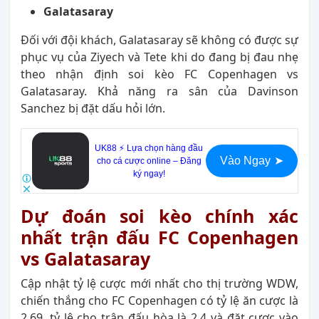
Galatasaray
Đối với đội khách, Galatasaray sẽ không có được sự
phục vụ của Ziyech và Tete khi do đang bị đau nhẹ
theo nhận định soi kèo FC Copenhagen vs
Galatasaray. Khả năng ra sân của Davinson
Sanchez bị đặt dấu hỏi lớn.
UK88 ⚡️ Lựa chọn hàng đầu
Vào Ngay
➤
cho cá cược online – Đăng
ký ngay!
Dự đoán soi kèo chính xác
nhất trận đấu FC Copenhagen
vs Galatasaray
Cập nhật tỷ lệ cược mới nhất cho thị trường WDW,
chiến thắng cho FC Copenhagen có tỷ lệ ăn cược là
2.69, tỷ lệ cho trận đấu hòa là 2.4 và đặt cược vào