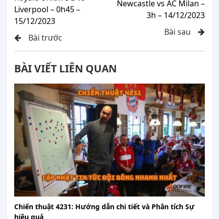
Newcastle vs AC Milan –
Liverpool – 0h45 –
3h – 14/12/2023
15/12/2023
Bài sau
Bài trước
BÀI VIẾT LIÊN QUAN
Chiến thuật 4231: Hướng dẫn chi tiết và Phân tích Sự
hiệu quả