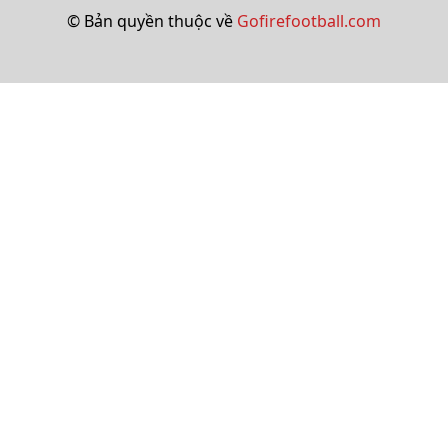
© Bản quyền thuộc về
Gofirefootball.com