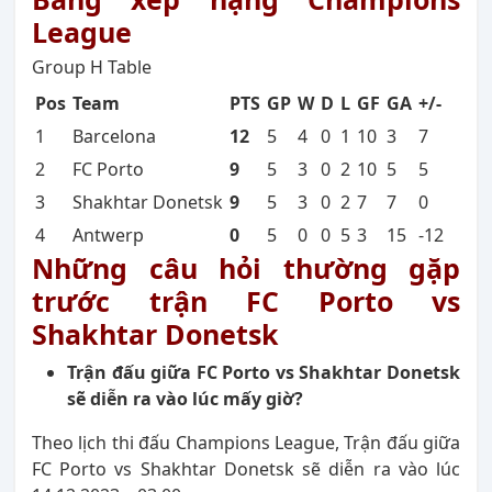
League
Group H Table
Pos
Team
PTS
GP
W
D
L
GF
GA
+/-
1
Barcelona
12
5
4
0
1
10
3
7
2
FC Porto
9
5
3
0
2
10
5
5
3
Shakhtar Donetsk
9
5
3
0
2
7
7
0
4
Antwerp
0
5
0
0
5
3
15
-12
Những câu hỏi thường gặp
trước trận FC Porto vs
Shakhtar Donetsk
Trận đấu giữa FC Porto vs Shakhtar Donetsk
sẽ diễn ra vào lúc mấy giờ?
Theo lịch thi đấu Champions League, Trận đấu giữa
FC Porto vs Shakhtar Donetsk sẽ diễn ra vào lúc