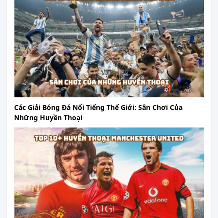
Các Giải Bóng Đá Nổi Tiếng Thế Giới: Sân Chơi Của
Những Huyền Thoại