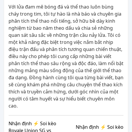
Với lửa đam mê bóng đá và thể thao luôn bùng
cháy trong tim, tôi tự hào là nhà báo và chuyên gia
phân tích thể thao nổi tiếng, sở hữu bề dày kinh
nghiệm từ bao năm theo dấu và chia sẻ những
quan sát sâu sắc về những trận cầu nảy lửa. Tôi có
một khả năng đặc biệt trong việc nắm bắt nhịp
điệu trận đấu và phân tích tương quan chiến thuật,
điều này cho phép tôi cung cấp những bài viết
phân tích thể thao sâu rộng và độc đáo, làm nổi bật
những mảng màu sống động của thế giới thể thao
đa dạng. Đồng hành cùng tôi qua từng bài viết, bạn
sẽ cùng khám phá những câu chuyện thể thao kích
thích và truyền cảm hứng, dưới góc nhìn của một
người có tâm huyết và sự hiểu biết chuyên môn
cao.
Nhận định ⚡ Soi kèo
Nhận định ⚡ Soi kèo
Royale Union SG vs