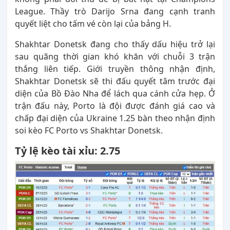
League. Thầy trò Darijo Srna đang cạnh tranh
quyết liệt cho tấm vé còn lại của bảng H.
Shakhtar Donetsk đang cho thấy dấu hiệu trở lại
sau quãng thời gian khó khăn với chuỗi 3 trận
thắng liên tiếp. Giới truyền thông nhận định,
Shakhtar Donetsk sẽ thi đấu quyết tâm trước đại
diện của Bồ Đào Nha để lách qua cánh cửa hẹp. Ở
trận đấu này, Porto là đội được đánh giá cao và
chấp đại diện của Ukraine 1.25 bàn theo nhận định
soi kèo FC Porto vs Shakhtar Donetsk.
Tỷ lệ kèo tài xỉu: 2.75