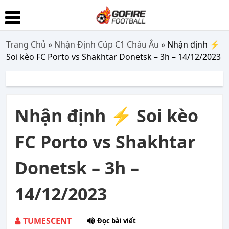
Trang Chủ
»
Nhận Định Cúp C1 Châu Âu
»
Nhận định ⚡
Soi kèo FC Porto vs Shakhtar Donetsk – 3h – 14/12/2023
Nhận định ⚡ Soi kèo
FC Porto vs Shakhtar
Donetsk – 3h –
14/12/2023
TUMESCENT
Đọc bài viết