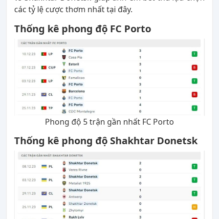
các tỷ lệ cược thơm nhất tại đây.
Thống kê phong độ FC Porto
Phong độ 5 trận gần nhất FC Porto
Thống kê phong độ Shakhtar Donetsk