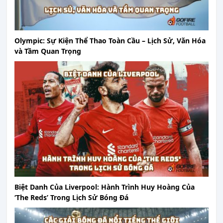
Olympic: Sự Kiện Thể Thao Toàn Cầu – Lịch Sử, Văn Hóa
và Tầm Quan Trọng
Biệt Danh Của Liverpool: Hành Trình Huy Hoàng Của
‘The Reds’ Trong Lịch Sử Bóng Đá