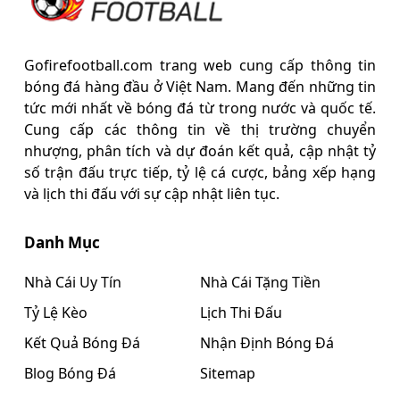
Gofirefootball.com trang web cung cấp thông tin
bóng đá hàng đầu ở Việt Nam. Mang đến những tin
tức mới nhất về bóng đá từ trong nước và quốc tế.
Cung cấp các thông tin về thị trường chuyển
nhượng, phân tích và dự đoán kết quả, cập nhật tỷ
số trận đấu trực tiếp, tỷ lệ cá cược, bảng xếp hạng
và lịch thi đấu với sự cập nhật liên tục.
Danh Mục
Nhà Cái Uy Tín
Nhà Cái Tặng Tiền
Tỷ Lệ Kèo
Lịch Thi Đấu
Kết Quả Bóng Đá
Nhận Định Bóng Đá
Blog Bóng Đá
Sitemap