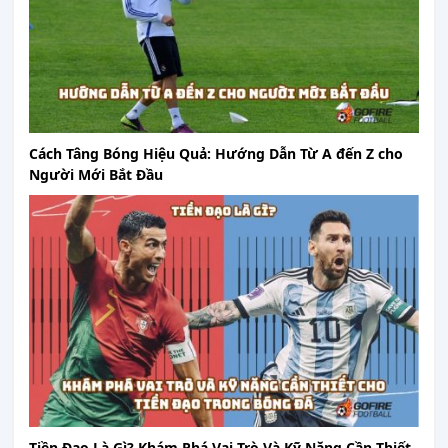
Cách Tâng Bóng Hiệu Quả: Hướng Dẫn Từ A đến Z cho
Người Mới Bắt Đầu
Tiền Đạo Là Gì? Khám Phá Vai Trò Và Kỹ Năng Cần Thiết