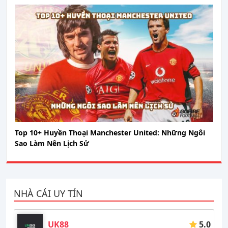
Top 10+ Huyền Thoại Manchester United: Những Ngôi
Sao Làm Nên Lịch Sử
NHÀ CÁI UY TÍN
UK88
5.0