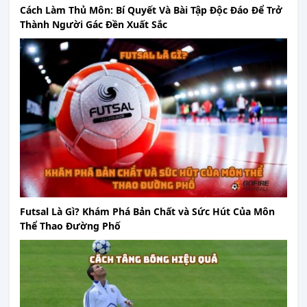
Cách Làm Thủ Môn: Bí Quyết Và Bài Tập Độc Đáo Để Trở
Thành Người Gác Đền Xuất Sắc
Futsal Là Gì? Khám Phá Bản Chất và Sức Hút Của Môn
Thể Thao Đường Phố