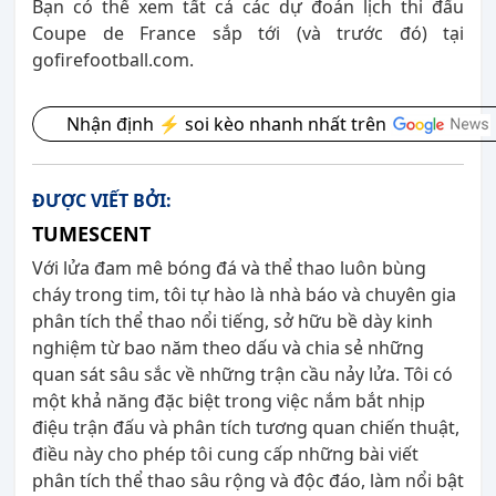
Bạn có thể xem tất cả các dự đoán lịch thi đấu
Coupe de France sắp tới (và trước đó) tại
gofirefootball.com.
Nhận định ⚡ soi kèo nhanh nhất trên
ĐƯỢC VIẾT BỞI:
TUMESCENT
Với lửa đam mê bóng đá và thể thao luôn bùng
cháy trong tim, tôi tự hào là nhà báo và chuyên gia
phân tích thể thao nổi tiếng, sở hữu bề dày kinh
nghiệm từ bao năm theo dấu và chia sẻ những
quan sát sâu sắc về những trận cầu nảy lửa. Tôi có
một khả năng đặc biệt trong việc nắm bắt nhịp
điệu trận đấu và phân tích tương quan chiến thuật,
điều này cho phép tôi cung cấp những bài viết
phân tích thể thao sâu rộng và độc đáo, làm nổi bật