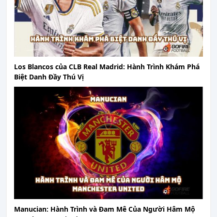
Los Blancos của CLB Real Madrid: Hành Trình Khám Phá
Biệt Danh Đầy Thú Vị
Manucian: Hành Trình và Đam Mê Của Người Hâm Mộ