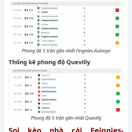
Phong độ 5 trận gần nhất Feignies-Aulnoye
Thống kê phong độ
Quevilly
Phong độ 5 trận gần nhất Quevilly
Soi kèo nhà cái
Feignies-