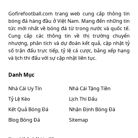
Gofirefootball.com trang web cung cấp thông tin
bóng đá hàng đầu ở Việt Nam. Mang đến những tin
tức mới nhất về bóng đá từ trong nước và quốc tế.
Cung cấp các thông tin về thị trường chuyển
nhượng, phân tích và dự đoán kết quả, cập nhật tỷ
số trận đấu trực tiếp, tỷ lệ cá cược, bảng xếp hạng
và lịch thi đấu với sự cập nhật liên tục.
Danh Mục
Nhà Cái Uy Tín
Nhà Cái Tặng Tiền
Tỷ Lệ Kèo
Lịch Thi Đấu
Kết Quả Bóng Đá
Nhận Định Bóng Đá
Blog Bóng Đá
Sitemap