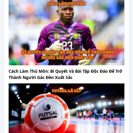
Cách Làm Thủ Môn: Bí Quyết Và Bài Tập Độc Đáo Để Trở
Thành Người Gác Đền Xuất Sắc