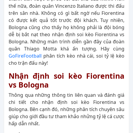
thế nữa, đoàn quân Vincenzo Italiano được thi đấu
trên sân nhà. Không có gì bất ngờ nếu Fiorentina
có được kết quả tốt trước đội khách. Tuy nhiên,
Bologna cũng cho thấy họ không phải là đội bóng
dễ bị bắt nạt theo nhận định soi kèo Fiorentina vs
Bologna. Những màn trình diễn gần đây của đoàn
quân Thiago Motta khá ấn tượng.
Hãy cùng
GoFireFootball
phân tích kèo nhà cái, soi tỷ lệ kèo
cho trận đấu này!
Nhận định soi kèo Fiorentina
vs Bologna
Thông qua những thông tin liên quan và đánh giá
chi tiết cho nhận định soi kèo Fiorentina vs
Bologna. Bên cạnh đó, những phân tích chuyên sâu
giúp cho giới đầu tư tham khảo nhửng tỷ lệ cá cược
hấp dẫn nhất.