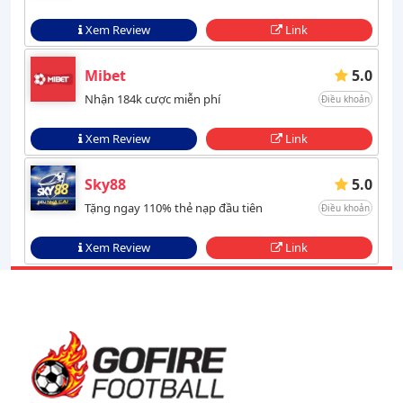
Xem Review
Link
Mibet
5.0
Nhận 184k cược miễn phí
Điều khoản
Xem Review
Link
Sky88
5.0
Tặng ngay 110% thẻ nạp đầu tiên
Điều khoản
Xem Review
Link