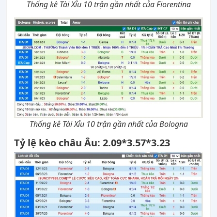
Thống kê Tài Xỉu 10 trận gần nhất của Fiorentina
Thống kê Tài Xỉu 10 trận gần nhất của Bologna
Tỷ lệ kèo châu Âu: 2.09*3.57*3.23