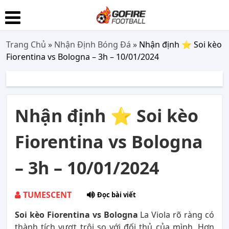
Trang Chủ
»
Nhận Định Bóng Đá
»
Nhận định ⭐ Soi kèo
Fiorentina vs Bologna – 3h – 10/01/2024
Nhận định ⭐ Soi kèo
Fiorentina vs Bologna
– 3h – 10/01/2024
TUMESCENT
Đọc bài viết
Soi kèo Fiorentina vs Bologna
La Viola rõ ràng có
thành tích vượt trội so với đối thủ của mình. Hơn