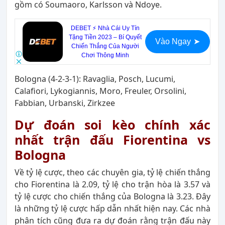
gồm có Soumaoro, Karlsson và Ndoye.
DEBET ⚡️ Nhà Cái Uy Tín
Tặng Tiền 2023 – Bí Quyết
Vào Ngay
➤
Chiến Thắng Của Người
Chơi Thông Minh
Bologna (4-2-3-1): Ravaglia, Posch, Lucumi,
Calafiori, Lykogiannis, Moro, Freuler, Orsolini,
Fabbian, Urbanski, Zirkzee
Dự đoán soi kèo chính xác
nhất trận đấu Fiorentina vs
Bologna
Về tỷ lệ cược, theo các chuyên gia, tỷ lệ chiến thắng
cho Fiorentina là 2.09, tỷ lệ cho trận hòa là 3.57 và
tỷ lệ cược cho chiến thắng của Bologna là 3.23. Đây
là những tỷ lệ cược hấp dẫn nhất hiện nay. Các nhà
phân tích cũng đưa ra dự đoán rằng trận đấu này