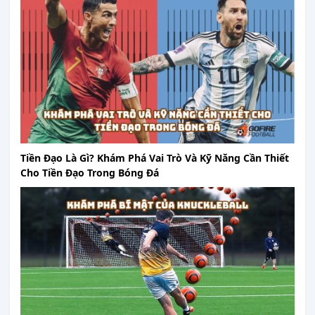
Tiền Đạo Là Gì? Khám Phá Vai Trò Và Kỹ Năng Cần Thiết
Cho Tiền Đạo Trong Bóng Đá