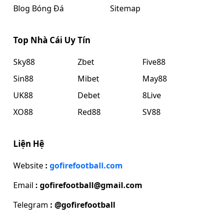
Blog Bóng Đá
Sitemap
Top Nhà Cái Uy Tín
Sky88
Zbet
Five88
Sin88
Mibet
May88
UK88
Debet
8Live
XO88
Red88
SV88
Liện Hệ
Website
:
gofirefootball.com
Email
:
gofirefootball@gmail.com
Telegram
: @gofirefootball