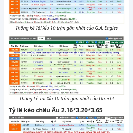
Thống kê Tài Xỉu 10 trận gần nhất của G.A. Eagles
Thống kê Tài Xỉu 10 trận gần nhất của Utrecht
Tỷ lệ kèo châu Âu 2.16*3.20*3.65