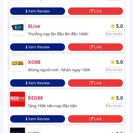
Xem Review
Link
8Live
5.0
Thưởng nạp lần đầu lên đến 100K!
Điều khoản
Xem Review
Link
XO88
5.0
Mừng người mới - Nhận ngay 100K
Điều khoản
Xem Review
Link
RED88
5.0
Tặng 199K tiền nạp đầu tiên
Điều khoản
Xem Review
Link