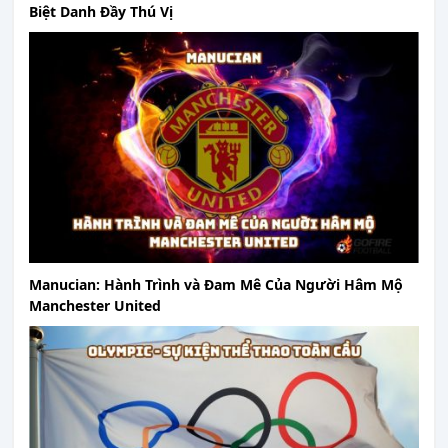
Biệt Danh Đầy Thú Vị
Manucian: Hành Trình và Đam Mê Của Người Hâm Mộ
Manchester United