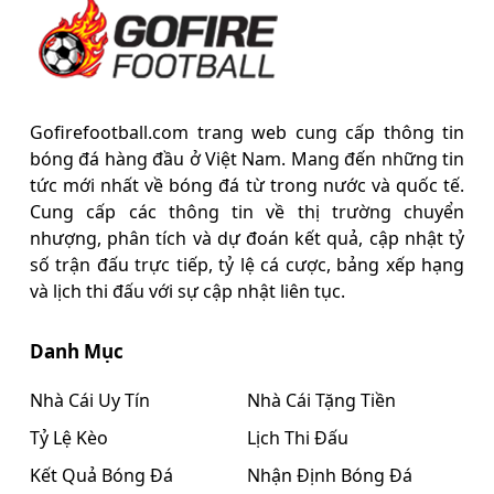
Gofirefootball.com trang web cung cấp thông tin
bóng đá hàng đầu ở Việt Nam. Mang đến những tin
tức mới nhất về bóng đá từ trong nước và quốc tế.
Cung cấp các thông tin về thị trường chuyển
nhượng, phân tích và dự đoán kết quả, cập nhật tỷ
số trận đấu trực tiếp, tỷ lệ cá cược, bảng xếp hạng
và lịch thi đấu với sự cập nhật liên tục.
Danh Mục
Nhà Cái Uy Tín
Nhà Cái Tặng Tiền
Tỷ Lệ Kèo
Lịch Thi Đấu
Kết Quả Bóng Đá
Nhận Định Bóng Đá