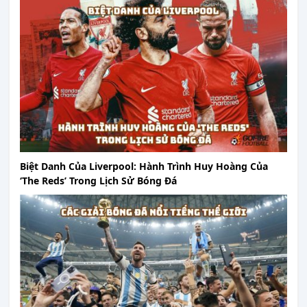
Biệt Danh Của Liverpool: Hành Trình Huy Hoàng Của
‘The Reds’ Trong Lịch Sử Bóng Đá