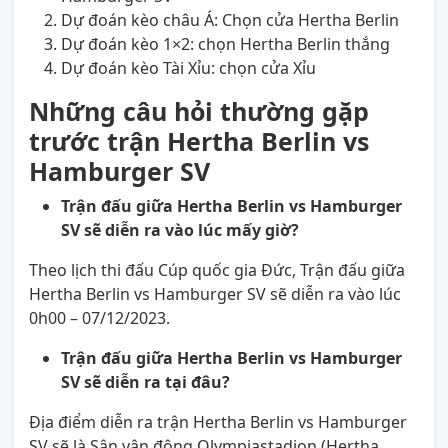
Dự đoán kèo châu Á: Chọn cửa Hertha Berlin
Dự đoán kèo 1×2: chọn Hertha Berlin thắng
Dự đoán kèo Tài Xỉu: chọn cửa Xỉu
Những câu hỏi thường gặp
trước trận Hertha Berlin vs
Hamburger SV
Trận đấu giữa Hertha Berlin vs Hamburger
SV sẽ diễn ra vào lúc mấy giờ?
Theo lịch thi đấu Cúp quốc gia Đức, Trận đấu giữa
Hertha Berlin vs Hamburger SV sẽ diễn ra vào lúc
0h00 – 07/12/2023.
Trận đấu giữa Hertha Berlin vs Hamburger
SV sẽ diễn ra tại đâu?
Địa điểm diễn ra trận Hertha Berlin vs Hamburger
SV sẽ là Sân vận động Olympiastadion (Hertha