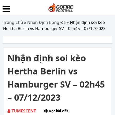
Trang Chủ
»
Nhận Định Bóng Đá
»
Nhận định soi kèo
Hertha Berlin vs Hamburger SV – 02h45 – 07/12/2023
Nhận định soi kèo
Hertha Berlin vs
Hamburger SV – 02h45
– 07/12/2023
TUMESCENT
Đọc bài viết