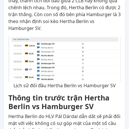
thấy, thành tích đối đầu giữa 2 CLB này không quá
chênh lệch nhau. Trong đó, Hertha Berlin có được 2
trận thắng. Còn con số đó bên phía Hamburger là 3
theo nhận định soi kèo Hertha Berlin vs
Hamburger SV.
Lịch sử đối đầu Hertha Berlin vs Hamburger SV
Thông tin trước trận Hertha
Berlin vs Hamburger SV
Hertha Berlin do HLV Pál Dárdai dẫn dắt sẽ phải đối
mặt với việc không có sự góp mặt của một số cầu