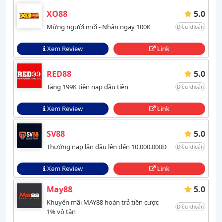
XO88
5.0
Mừng người mới - Nhận ngay 100K
Điều khoản
Xem Review
Link
RED88
5.0
Tặng 199K tiền nạp đầu tiên
Điều khoản
Xem Review
Link
SV88
5.0
Thưởng nạp lần đầu lên đến 10.000.000Đ
Điều khoản
Xem Review
Link
May88
5.0
Khuyến mãi MAY88 hoàn trả tiền cược
Điều khoản
1% vô tận