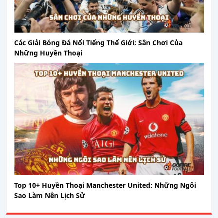
Các Giải Bóng Đá Nổi Tiếng Thế Giới: Sân Chơi Của
Những Huyền Thoại
Top 10+ Huyền Thoại Manchester United: Những Ngôi
Sao Làm Nên Lịch Sử