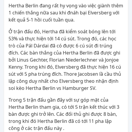
Hertha Berlin đang rất hy vọng vào việc giành thêm
1 chiến thắng nữa sau khi đnáh bại Elversberg với
kết quả 5-1 hồi cuối tuần qua.
Ở trận đấu đó, Hertha đã kiểm soát bóng lên tới
53% và thực hiện tới 14 cú sút. Trong đó, các học
trò của Pál Dárdai đã có được 6 cú sút đi trúng
đích. Các bàn thắng của Hertha Berlin đã được ghi
bởi Linus Gechter, Florian Niederlechner và Jonjoe
Kenny. Trong khi đó, Elversberg đã thực hiện 16 cú
sút với 5 pha trúng đích. Thore Jacobsen lầ cầu thủ
lập công duy nhất cho Elversberg theo nhận định
soi kèo Hertha Berlin vs Hamburger SV.
Trong 5 trận đấu gần đây với sự góp mặt của
Hertha Berlin tham gia, có tới 5 trận kết thúc với 3
bàn được ghi trở lên. Các đối thủ ghi được 8 bàn,
trong khi đó Hertha Berlin đã có tới 11 pha lập
công ở các trận đấu này .