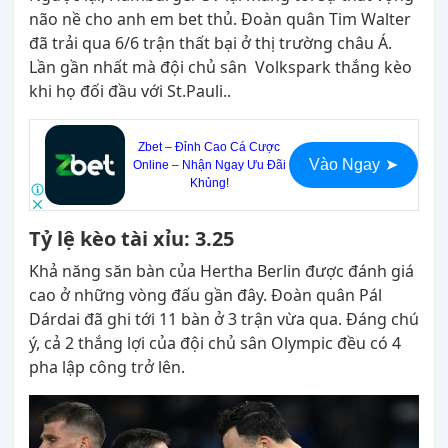
não nề cho anh em bet thủ. Đoàn quân Tim Walter
đã trải qua 6/6 trận thất bại ở thị trường châu Á.
Lần gần nhất mà đội chủ sân Volkspark thắng kèo
khi họ đối đầu với St.Pauli..
Zbet – Đỉnh Cao Cá Cược
Vào Ngay
➤
Online – Nhận Ngay Ưu Đãi
Khủng!
Tỷ lệ kèo tài xỉu: 3.25
Khả năng săn bàn của Hertha Berlin được đánh giá
cao ở những vòng đấu gần đây. Đoàn quân Pál
Dárdai đã ghi tới 11 bàn ở 3 trận vừa qua. Đáng chú
ý, cả 2 thắng lợi của đội chủ sân Olympic đều có 4
pha lập công trở lên.