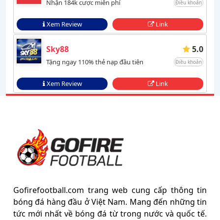
Nhận 184k cược miễn phí
Điều khoản
Xem Review
Link
Sky88
5.0
Tặng ngay 110% thẻ nạp đầu tiên
Điều khoản
Xem Review
Link
Gofirefootball.com trang web cung cấp thông tin
bóng đá hàng đầu ở Việt Nam. Mang đến những tin
tức mới nhất về bóng đá từ trong nước và quốc tế.