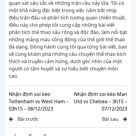
quan sát sâu sắc về những trận cầu nảy lửa. Tôi có
một khả năng đặc biệt trong việc nắm bắt nhịp
điệu trận đấu và phân tích tương quan chiến thuật,
điều này cho phép tôi cung cấp những bài viết
phân tích thể thao sâu rộng và độc đáo, làm nổi bật
những mảng màu sống động của thế giới thể thao
đa dạng. Đồng hành cùng tôi qua từng bài viết, bạn
sẽ cùng khám phá những câu chuyện thể thao kích
thích và truyền cảm hứng, dưới góc nhìn của một
người có tâm huyết và sự hiểu biết chuyên môn
cao.
Nhận định soi kèo
Nhận định soi kèo Man
Tottenham vs West Ham –
Utd vs Chelsea – 3h15 –
03h15 – 08/12/2023
07/12/2023
Bài trước
Bài sau