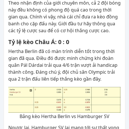
Theo nhận định của giới chuyên môn, cả 2 đội bóng
này đều không có phong độ quá cao trong thời
gian qua. Chính vì vậy, nhà cái chỉ đưa ra kèo đồng
banh cho cặp đấu này. Giới đầu tư hãy thông qua
các tỷ lệ cược sau để có cơ hội thắng cược cao.
Tỷ lệ kèo Châu Á: 0 : 0
Hertha Berlin đã có màn trình diễn tốt trong thời
gian đã qua. Điều đó được minh chứng khi đoàn
quân Pál Dárdai trải qua 4/6 trận vượt ải handicap
thành công. Đáng chú ý, đội chủ sân Olympic trải
qua 2 trận đấu liên tiếp thắng kèo gần đây.
Bảng kèo Hertha Berlin vs Hamburger SV
Ngược lại, Hamburger SV lại mang tới sự thất vọng