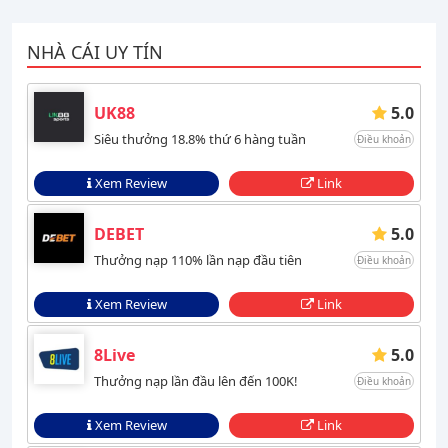
NHÀ CÁI UY TÍN
UK88
5.0
Siêu thưởng 18.8% thứ 6 hàng tuần
Điều khoản
Xem Review
Link
DEBET
5.0
Thưởng nạp 110% lần nạp đầu tiên
Điều khoản
Xem Review
Link
8Live
5.0
Thưởng nạp lần đầu lên đến 100K!
Điều khoản
Xem Review
Link