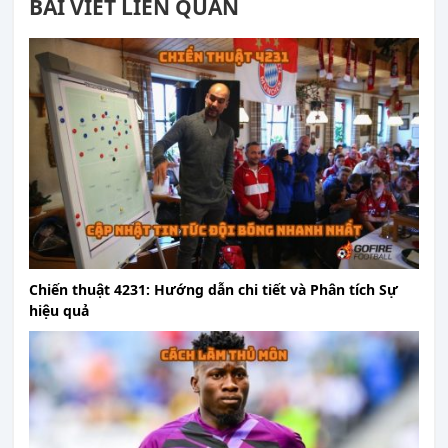
BÀI VIẾT LIÊN QUAN
Chiến thuật 4231: Hướng dẫn chi tiết và Phân tích Sự
hiệu quả