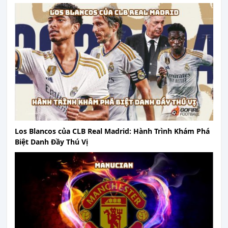
Los Blancos của CLB Real Madrid: Hành Trình Khám Phá
Biệt Danh Đầy Thú Vị