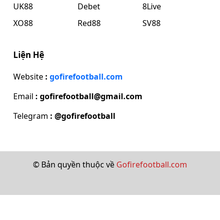
UK88
Debet
8Live
XO88
Red88
SV88
Liện Hệ
Website
:
gofirefootball.com
Email
:
gofirefootball@gmail.com
Telegram
: @gofirefootball
© Bản quyền thuộc về
Gofirefootball.com