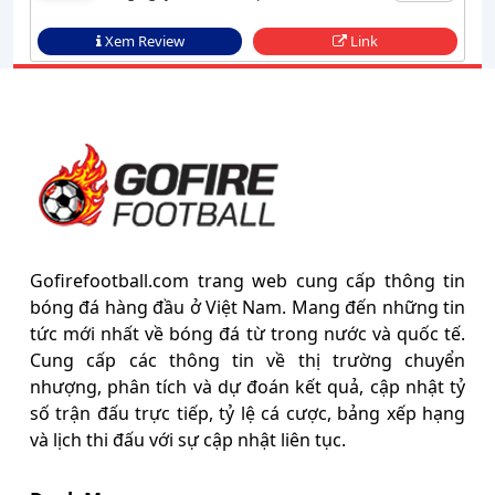
Xem Review
Link
Gofirefootball.com trang web cung cấp thông tin
bóng đá hàng đầu ở Việt Nam. Mang đến những tin
tức mới nhất về bóng đá từ trong nước và quốc tế.
Cung cấp các thông tin về thị trường chuyển
nhượng, phân tích và dự đoán kết quả, cập nhật tỷ
số trận đấu trực tiếp, tỷ lệ cá cược, bảng xếp hạng
và lịch thi đấu với sự cập nhật liên tục.