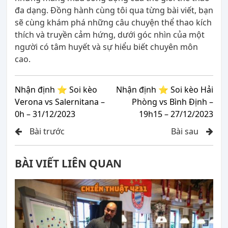
đa dạng. Đồng hành cùng tôi qua từng bài viết, bạn
sẽ cùng khám phá những câu chuyện thể thao kích
thích và truyền cảm hứng, dưới góc nhìn của một
người có tâm huyết và sự hiểu biết chuyên môn
cao.
Nhận định ⭐ Soi kèo
Nhận định ⭐ Soi kèo Hải
Verona vs Salernitana –
Phòng vs Bình Định –
0h – 31/12/2023
19h15 – 27/12/2023
Bài trước
Bài sau
BÀI VIẾT LIÊN QUAN