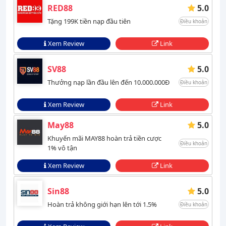
RED88
5.0
Tặng 199K tiền nạp đầu tiên
Điều khoản
Xem Review
Link
SV88
5.0
Thưởng nạp lần đầu lên đến 10.000.000Đ
Điều khoản
Xem Review
Link
May88
5.0
Khuyến mãi MAY88 hoàn trả tiền cược
Điều khoản
1% vô tận
Xem Review
Link
Sin88
5.0
Hoàn trả không giới hạn lên tới 1.5%
Điều khoản