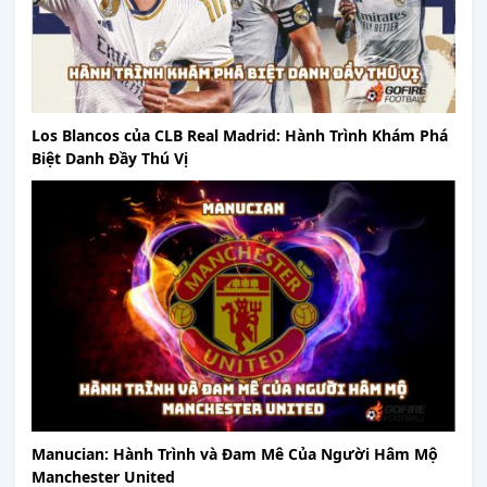
Los Blancos của CLB Real Madrid: Hành Trình Khám Phá
Biệt Danh Đầy Thú Vị
Manucian: Hành Trình và Đam Mê Của Người Hâm Mộ
Manchester United