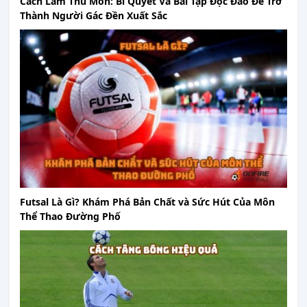
Cách Làm Thủ Môn: Bí Quyết Và Bài Tập Độc Đáo Để Trở
Thành Người Gác Đền Xuất Sắc
Futsal Là Gì? Khám Phá Bản Chất và Sức Hút Của Môn
Thể Thao Đường Phố