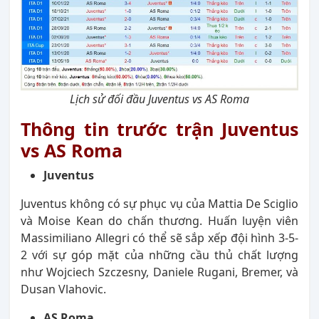
Lịch sử đối đầu Juventus vs AS Roma
Thông tin trước trận Juventus
vs AS Roma
Juventus
Juventus không có sự phục vụ của Mattia De Sciglio
và Moise Kean do chấn thương. Huấn luyện viên
Massimiliano Allegri có thể sẽ sắp xếp đội hình 3-5-
2 với sự góp mặt của những cầu thủ chất lượng
như Wojciech Szczesny, Daniele Rugani, Bremer, và
Dusan Vlahovic.
AS Roma