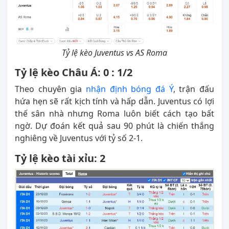
Tỷ lệ kèo Juventus vs AS Roma
Tỷ lệ kèo Châu Á: 0 : 1/2
Theo chuyên gia
nhận định bóng đá Ý
, trận đấu
hứa hẹn sẽ rất kịch tính và hấp dẫn. Juventus có lợi
thế sân nhà nhưng Roma luôn biết cách tạo bất
ngờ. Dự đoán kết quả sau 90 phút là chiến thắng
nghiêng về Juventus với tỷ số 2-1.
Tỷ lệ kèo tài xỉu: 2