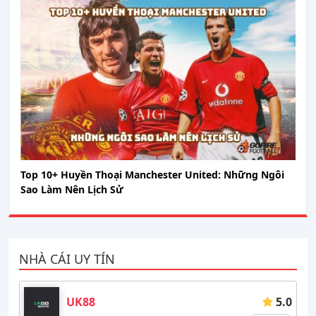
Top 10+ Huyền Thoại Manchester United: Những Ngôi
Sao Làm Nên Lịch Sử
NHÀ CÁI UY TÍN
UK88
5.0