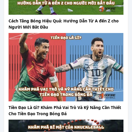
Cách Tâng Bóng Hiệu Quả: Hướng Dẫn Từ A đến Z cho
Người Mới Bắt Đầu
Tiền Đạo Là Gì? Khám Phá Vai Trò Và Kỹ Năng Cần Thiết
Cho Tiền Đạo Trong Bóng Đá