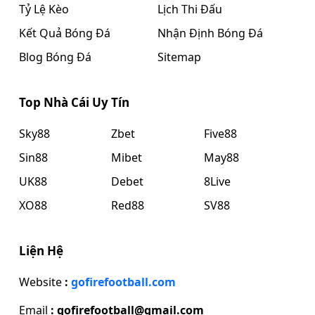
Tỷ Lệ Kèo
Lịch Thi Đấu
Kết Quả Bóng Đá
Nhận Định Bóng Đá
Blog Bóng Đá
Sitemap
Top Nhà Cái Uy Tín
Sky88
Zbet
Five88
Sin88
Mibet
May88
UK88
Debet
8Live
XO88
Red88
SV88
Liện Hệ
Website
:
gofirefootball.com
Email
:
gofirefootball@gmail.com