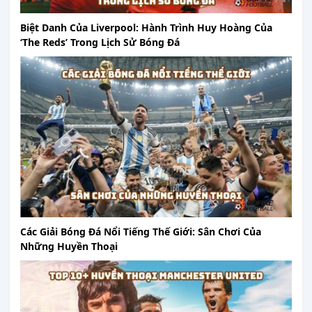
Biệt Danh Của Liverpool: Hành Trình Huy Hoàng Của
‘The Reds’ Trong Lịch Sử Bóng Đá
Các Giải Bóng Đá Nổi Tiếng Thế Giới: Sân Chơi Của
Những Huyền Thoại