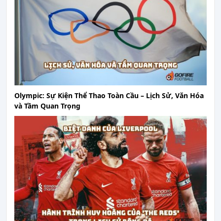
Olympic: Sự Kiện Thể Thao Toàn Cầu – Lịch Sử, Văn Hóa
và Tầm Quan Trọng