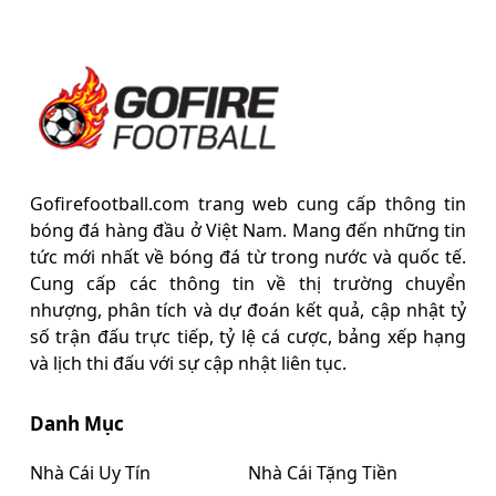
Gofirefootball.com trang web cung cấp thông tin
bóng đá hàng đầu ở Việt Nam. Mang đến những tin
tức mới nhất về bóng đá từ trong nước và quốc tế.
Cung cấp các thông tin về thị trường chuyển
nhượng, phân tích và dự đoán kết quả, cập nhật tỷ
số trận đấu trực tiếp, tỷ lệ cá cược, bảng xếp hạng
và lịch thi đấu với sự cập nhật liên tục.
Danh Mục
Nhà Cái Uy Tín
Nhà Cái Tặng Tiền