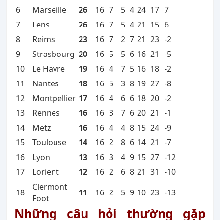
6
Marseille
26
16
7
5
4
24
17
7
7
Lens
26
16
7
5
4
21
15
6
8
Reims
23
16
7
2
7
21
23
-2
9
Strasbourg
20
16
5
5
6
16
21
-5
10
Le Havre
19
16
4
7
5
16
18
-2
11
Nantes
18
16
5
3
8
19
27
-8
12
Montpellier
17
16
4
6
6
18
20
-2
13
Rennes
16
16
3
7
6
20
21
-1
14
Metz
16
16
4
4
8
15
24
-9
15
Toulouse
14
16
2
8
6
14
21
-7
16
Lyon
13
16
3
4
9
15
27
-12
17
Lorient
12
16
2
6
8
21
31
-10
Clermont
18
11
16
2
5
9
10
23
-13
Foot
Những câu hỏi thường gặp