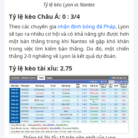
Tỷ lệ kèo Lyon vs Nantes
Tỷ lệ kèo Châu Á: 0 : 3/4
Theo các chuyên gia
nhận định bóng đá Pháp
, Lyon
sẽ tạo ra nhiều cơ hội và có khả năng ghi được hơn
một bàn thắng trong khi Nantes sẽ gặp khó khăn
trong việc tìm kiếm bàn thắng. Do đó, một chiến
thắng 2-0 nghiêng về Lyon là kết quả dự đoán.
Tỷ lệ kèo tài xỉu: 2.75
Thống kê Tài Xỉu 10 trận gần nhất của Lyon