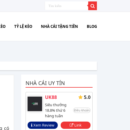
KÈO
TỶ LỆ KÈO
NHÀ CÁI TẶNG TIỀN
BLOG
NHÀ CÁI UY TÍN
UK88
5.0
Siêu thưởng
18.8% thứ 6
Điều khoản
hàng tuần
Xem Review
Link
g có