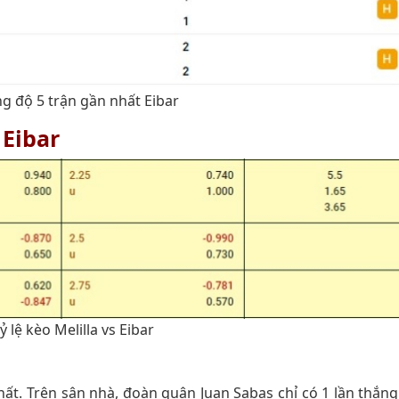
g độ 5 trận gần nhất Eibar
 Eibar
ỷ lệ kèo Melilla vs Eibar
nhất. Trên sân nhà, đoàn quân Juan Sabas chỉ có 1 lần thắn