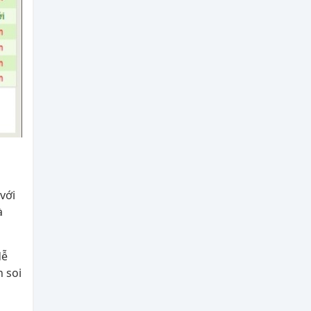
với
à
dễ
h soi