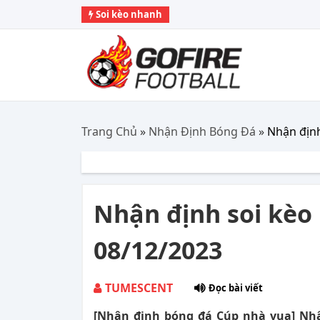
Soi kèo nhanh
Trang Chủ
»
Nhận Định Bóng Đá
»
Nhận định
Nhận định soi kèo M
08/12/2023
TUMESCENT
Đọc bài viết
[Nhận định bóng đá Cúp nhà vua] Nhận