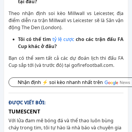
tại đâu?
Theo nhận định soi kèo Millwall vs Leicester, địa
điểm diễn ra trận Millwall vs Leicester sẽ là Sân vận
động The Den (London).
Tôi có thể tìm
tỷ lệ cược
cho các trận đấu FA
Cup khác ở đâu?
Bạn có thể xem tất cả các dự đoán lịch thi đấu FA
Cup sắp tới (và trước đó) tại gofirefootball.com.
Nhận định ⚡ soi kèo nhanh nhất trên
ĐƯỢC VIẾT BỞI:
TUMESCENT
Với lửa đam mê bóng đá và thể thao luôn bùng
cháy trong tim, tôi tự hào là nhà báo và chuyên gia