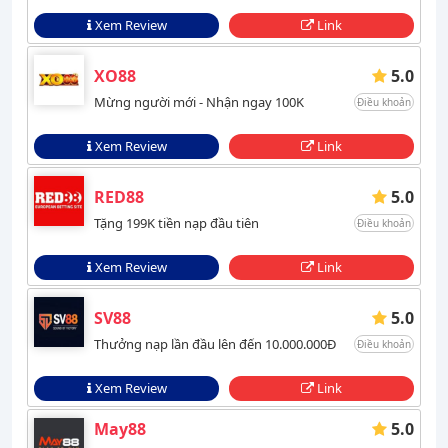
Xem Review
Link
XO88
5.0
Mừng người mới - Nhận ngay 100K
Điều khoản
Xem Review
Link
RED88
5.0
Tặng 199K tiền nạp đầu tiên
Điều khoản
Xem Review
Link
SV88
5.0
Thưởng nạp lần đầu lên đến 10.000.000Đ
Điều khoản
Xem Review
Link
May88
5.0