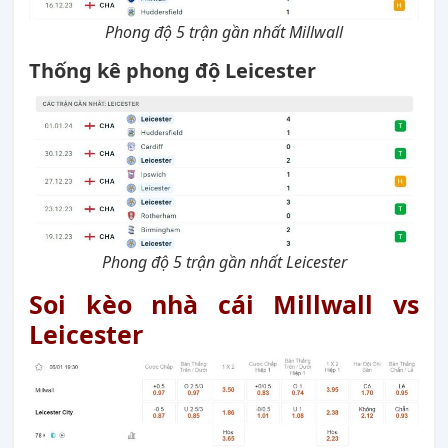
Phong độ 5 trận gần nhất Millwall
Thống kê phong độ Leicester
Phong độ 5 trận gần nhất Leicester
Soi kèo nhà cái Millwall vs
Leicester