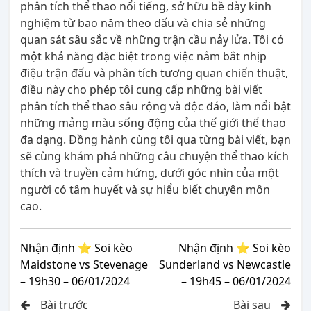
phân tích thể thao nổi tiếng, sở hữu bề dày kinh
nghiệm từ bao năm theo dấu và chia sẻ những
quan sát sâu sắc về những trận cầu nảy lửa. Tôi có
một khả năng đặc biệt trong việc nắm bắt nhịp
điệu trận đấu và phân tích tương quan chiến thuật,
điều này cho phép tôi cung cấp những bài viết
phân tích thể thao sâu rộng và độc đáo, làm nổi bật
những mảng màu sống động của thế giới thể thao
đa dạng. Đồng hành cùng tôi qua từng bài viết, bạn
sẽ cùng khám phá những câu chuyện thể thao kích
thích và truyền cảm hứng, dưới góc nhìn của một
người có tâm huyết và sự hiểu biết chuyên môn
cao.
Nhận định ⭐ Soi kèo
Nhận định ⭐ Soi kèo
Maidstone vs Stevenage
Sunderland vs Newcastle
– 19h30 – 06/01/2024
– 19h45 – 06/01/2024
Bài trước
Bài sau