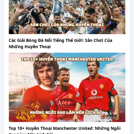
Các Giải Bóng Đá Nổi Tiếng Thế Giới: Sân Chơi Của
Những Huyền Thoại
Top 10+ Huyền Thoại Manchester United: Những Ngôi