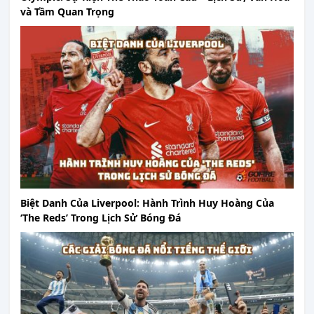
và Tầm Quan Trọng
Biệt Danh Của Liverpool: Hành Trình Huy Hoàng Của
‘The Reds’ Trong Lịch Sử Bóng Đá