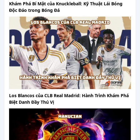
Khám Phá Bí Mật của Knuckleball: Kỹ Thuật Lái Bóng
Độc Đáo trong Bóng Đá
Los Blancos của CLB Real Madrid: Hành Trình Khám Phá
Biệt Danh Đầy Thú Vị