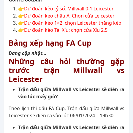
👉Dự đoán kèo tỷ số: Millwall 0-1 Leicester
👉Dự đoán kèo châu Á: Chọn cửa Leicester
👉Dự đoán kèo 1×2: chọn Leicester thắng kèo
👉Dự đoán kèo Tài Xỉu: chọn cửa Xỉu 2.5
Bảng xếp hạng FA Cup
Đang cập nhật…
Những câu hỏi thường gặp
trước trận Millwall vs
Leicester
Trận đấu giữa Millwall vs Leicester sẽ diễn ra
vào lúc mấy giờ?
Theo lịch thi đấu FA Cup, Trận đấu giữa Millwall vs
Leicester sẽ diễn ra vào lúc 06/01/2024 – 19h30.
Trận đấu giữa Millwall vs Leicester sẽ diễn ra