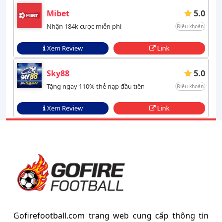
Mibet
5.0
Nhận 184k cược miễn phí
Điều khoản
Xem Review
Link
Sky88
5.0
Tặng ngay 110% thẻ nạp đầu tiên
Điều khoản
Xem Review
Link
Gofirefootball.com trang web cung cấp thông tin