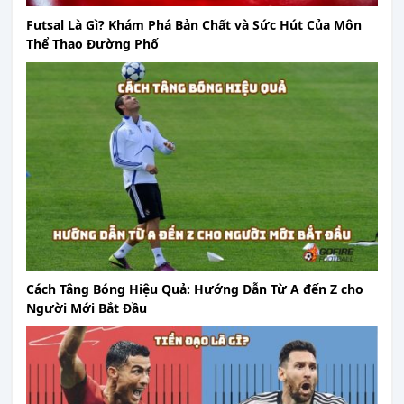
Futsal Là Gì? Khám Phá Bản Chất và Sức Hút Của Môn
Thể Thao Đường Phố
Cách Tâng Bóng Hiệu Quả: Hướng Dẫn Từ A đến Z cho
Người Mới Bắt Đầu