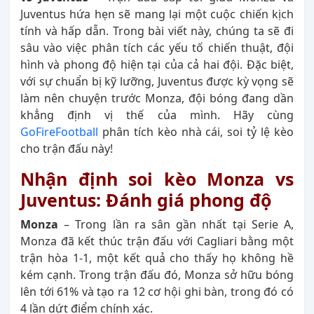
Juventus hứa hẹn sẽ mang lại một cuộc chiến kịch
tính và hấp dẫn. Trong bài viết này, chúng ta sẽ đi
sâu vào việc phân tích các yếu tố chiến thuật, đội
hình và phong độ hiện tại của cả hai đội. Đặc biệt,
với sự chuẩn bị kỹ lưỡng, Juventus được kỳ vọng sẽ
làm nên chuyện trước Monza, đội bóng đang dần
khẳng định vị thế của mình. Hãy cùng
GoFireFootball
phân tích kèo nhà cái, soi tỷ lệ kèo
cho trận đấu này!
Nhận định soi kèo Monza vs
Juventus: Đánh giá phong độ
Monza
– Trong lần ra sân gần nhất tại Serie A,
Monza đã kết thúc trận đấu với Cagliari bằng một
trận hòa 1-1, một kết quả cho thấy họ không hề
kém cạnh. Trong trận đấu đó, Monza sở hữu bóng
lên tới 61% và tạo ra 12 cơ hội ghi bàn, trong đó có
4 lần dứt điểm chính xác.