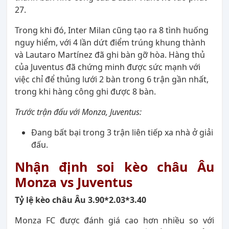
27.
Trong khi đó, Inter Milan cũng tạo ra 8 tình huống
nguy hiểm, với 4 lần dứt điểm trúng khung thành
và Lautaro Martínez đã ghi bàn gỡ hòa. Hàng thủ
của Juventus đã chứng minh được sức mạnh với
việc chỉ để thủng lưới 2 bàn trong 6 trận gần nhất,
trong khi hàng công ghi được 8 bàn.
Trước trận đấu với Monza, Juventus:
Đang bất bại trong 3 trận liên tiếp xa nhà ở giải
đấu.
Nhận định soi kèo châu Âu
Monza vs Juventus
Tỷ lệ kèo châu Âu 3.90*2.03*3.40
Monza FC được đánh giá cao hơn nhiều so với