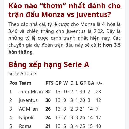
Kèo nào “thơm” nhất dành cho
trận đấu Monza vs Juventus?
Theo các nhà cái, tỷ lệ cược cho Monza là 4, hòa là
3.46 và chiến thắng cho Juventus là 2.02. Đây là
những tỷ lệ cược cạnh tranh nhất hiện nay. Các
chuyên gia dự đoán trận đấu này sẽ có
ít hơn 3.5
bàn thắng
.
Bảng xếp hạng Serie A
Serie A Table
Pos
Team
PTS
GP
W
D
L
GF
GA
+/-
1
Inter Milan
32
13
10
2
1
30
7
23
2
Juventus
30
13
9
3
1
20
8
12
3
AC Milan
26
13
8
2
3
21
14
7
4
Napoli
24
13
7
3
3
26
14
12
5
Roma
21
13
6
3
4
25
15
10