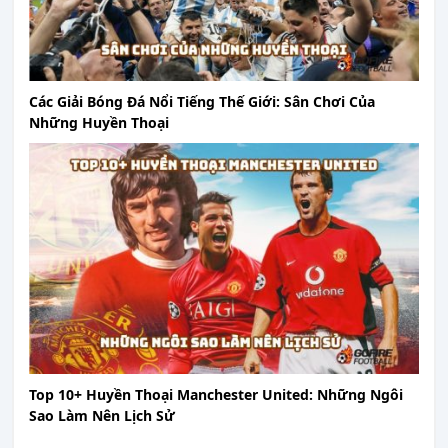
Các Giải Bóng Đá Nổi Tiếng Thế Giới: Sân Chơi Của
Những Huyền Thoại
Top 10+ Huyền Thoại Manchester United: Những Ngôi
Sao Làm Nên Lịch Sử