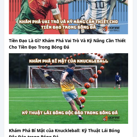
Tiền Đạo Là Gì? Khám Phá Vai Trò Và Kỹ Năng Cần Thiết
Cho Tiền Đạo Trong Bóng Đá
Khám Phá Bí Mật của Knuckleball: Kỹ Thuật Lái Bóng
Độc Đáo trong Bóng Đá