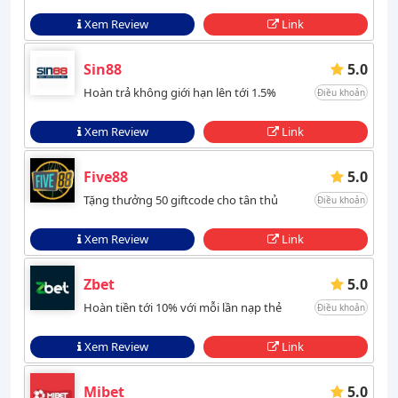
Xem Review
Link
Sin88
5.0
Hoàn trả không giới hạn lên tới 1.5%
Điều khoản
Xem Review
Link
Five88
5.0
Tặng thưởng 50 giftcode cho tân thủ
Điều khoản
Xem Review
Link
Zbet
5.0
Hoàn tiền tới 10% với mỗi lần nạp thẻ
Điều khoản
Xem Review
Link
Mibet
5.0