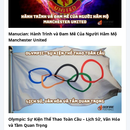
Manucian: Hành Trình và Đam Mê Của Người Hâm Mộ
Manchester United
Olympic: Sự Kiện Thể Thao Toàn Cầu – Lịch Sử, Văn Hóa
và Tầm Quan Trọng