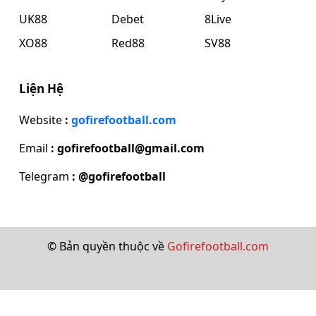
UK88
Debet
8Live
XO88
Red88
SV88
Liện Hệ
Website
:
gofirefootball.com
Email
:
gofirefootball@gmail.com
Telegram
: @gofirefootball
© Bản quyền thuộc về
Gofirefootball.com