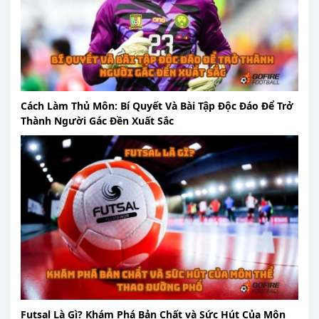
Cách Làm Thủ Môn: Bí Quyết Và Bài Tập Độc Đáo Để Trở
Thành Người Gác Đền Xuất Sắc
Futsal Là Gì? Khám Phá Bản Chất và Sức Hút Của Môn