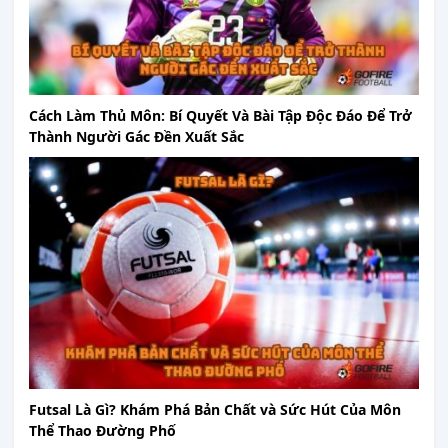
Cách Làm Thủ Môn: Bí Quyết Và Bài Tập Độc Đáo Để Trở
Thành Người Gác Đền Xuất Sắc
Futsal Là Gì? Khám Phá Bản Chất và Sức Hút Của Môn
Thể Thao Đường Phố