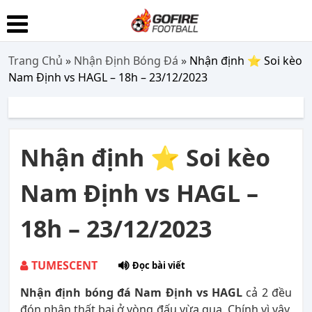
Trang Chủ
»
Nhận Định Bóng Đá
»
Nhận định ⭐ Soi kèo
Nam Định vs HAGL – 18h – 23/12/2023
Nhận định ⭐ Soi kèo
Nam Định vs HAGL –
18h – 23/12/2023
TUMESCENT
Đọc bài viết
Nhận định bóng đá Nam Định vs HAGL
cả 2 đều
đón nhận thất bại ở vòng đấu vừa qua. Chính vì vậy,