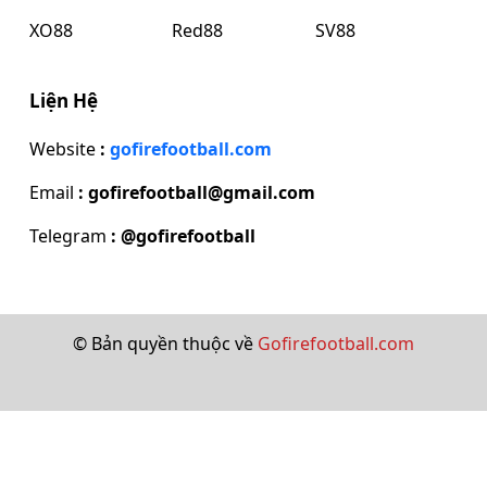
XO88
Red88
SV88
Liện Hệ
Website
:
gofirefootball.com
Email
:
gofirefootball@gmail.com
Telegram
: @gofirefootball
© Bản quyền thuộc về
Gofirefootball.com