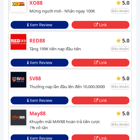
XO88
5.0
Mừng người mới - Nhận ngay 100K
Điều khoản
Xem Review
Link
RED88
5.0
Tặng 199K tiền nạp đầu tiên
Điều khoản
Xem Review
Link
SV88
5.0
Thưởng nạp lần đầu lên đến 10.000.000Đ
Điều khoản
Xem Review
Link
May88
5.0
Khuyến mãi MAY88 hoàn trả tiền cược
Điều khoản
1% vô tận
Xem Review
Link