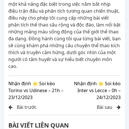
một khả năng đặc biệt trong việc nắm bắt nhịp
điệu trận đấu và phân tích tương quan chiến thuật,
điều này cho phép tôi cung cấp những bài viết
phân tích thể thao sâu rộng và độc đáo, làm nổi bật
những mảng màu sống động của thế giới thể thao
đa dạng. Đồng hành cùng tôi qua từng bài viết, bạn
sẽ cùng khám phá những câu chuyện thể thao kích
thích và truyền cảm hứng, dưới góc nhìn của một
người có tâm huyết và sự hiểu biết chuyên môn
cao.
Nhận định ⭐ Soi kèo
Nhận định ⭐ Soi kèo
Torino vs Udinese – 21h –
Inter vs Lecce – 0h –
23/12/2023
24/12/2023
Bài trước
Bài sau
BÀI VIẾT LIÊN QUAN