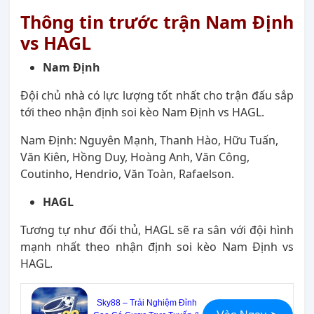
Thông tin trước trận Nam Định
vs HAGL
Nam Định
Đội chủ nhà có lực lượng tốt nhất cho trận đấu sắp
tới theo nhận định soi kèo Nam Định vs HAGL.
Nam Định: Nguyên Mạnh, Thanh Hào, Hữu Tuấn,
Văn Kiên, Hồng Duy, Hoàng Anh, Văn Công,
Coutinho, Hendrio, Văn Toàn, Rafaelson.
HAGL
Tương tự như đối thủ, HAGL sẽ ra sân với đội hình
mạnh nhất theo nhận định soi kèo Nam Định vs
HAGL.
Sky88 – Trải Nghiệm Đỉnh