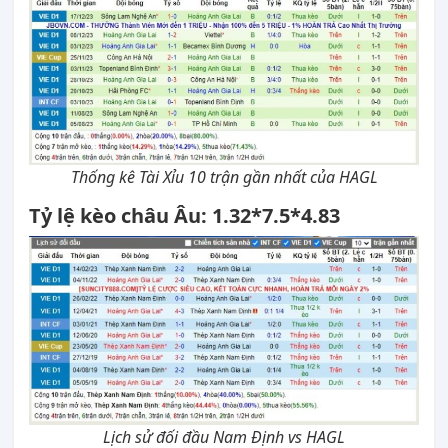
Thống kê Tài Xỉu 10 trận gần nhất của HAGL
Tỷ lệ kèo châu Âu: 1.32*7.5
*4.83
Lịch sử đối đầu Nam Định vs HAGL