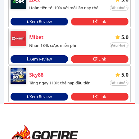
Hoàn tiền tới 10% với mỗi lần nạp thẻ
Điều khoản
Xem Review
Link
Mibet
5.0
Nhận 184k cược miễn phí
Điều khoản
Xem Review
Link
Sky88
5.0
Tặng ngay 110% thẻ nạp đầu tiên
Điều khoản
Xem Review
Link