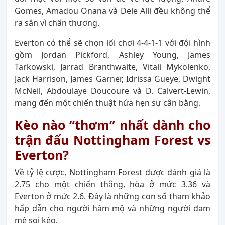
Gomes, Amadou Onana và Dele Alli đều không thể
ra sân vì chấn thương.
Everton có thể sẽ chọn lối chơi 4-4-1-1 với đội hình
gồm Jordan Pickford, Ashley Young, James
Tarkowski, Jarrad Branthwaite, Vitali Mykolenko,
Jack Harrison, James Garner, Idrissa Gueye, Dwight
McNeil, Abdoulaye Doucoure và D. Calvert-Lewin,
mang đến một chiến thuật hứa hẹn sự cân bằng.
Kèo nào “thơm” nhất dành cho
trận đấu Nottingham Forest vs
Everton?
Về tỷ lệ cược, Nottingham Forest được đánh giá là
2.75 cho một chiến thắng, hòa ở mức 3.36 và
Everton ở mức 2.6. Đây là những con số tham khảo
hấp dẫn cho người hâm mộ và những người đam
mê soi kèo.