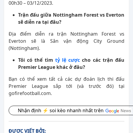
00h30 – 03/12/2023.
Trận đấu giữa Nottingham Forest vs Everton
sẽ diễn ra tại đâu?
Địa điểm diễn ra trận Nottingham Forest vs
Everton sẽ là Sân vận động City Ground
(Nottingham).
Tôi có thể tìm
tỷ lệ cược
cho các trận đấu
Premier League khác ở đâu?
Bạn có thể xem tất cả các dự đoán lịch thi đấu
Premier League sắp tới (và trước đó) tại
gofirefootball.com.
Nhận định ⚡ soi kèo nhanh nhất trên
ĐƯỢC VIẾT BỞI: