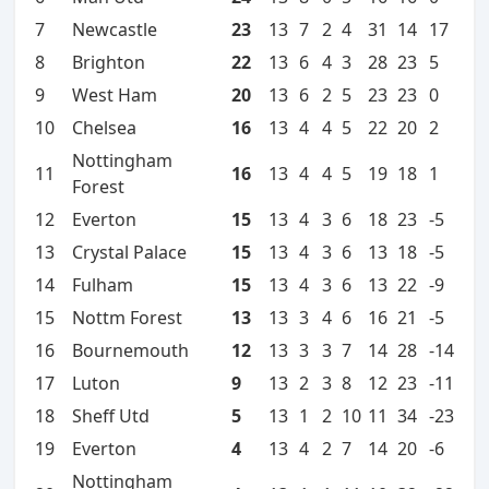
7
Newcastle
23
13
7
2
4
31
14
17
8
Brighton
22
13
6
4
3
28
23
5
9
West Ham
20
13
6
2
5
23
23
0
10
Chelsea
16
13
4
4
5
22
20
2
Nottingham
11
16
13
4
4
5
19
18
1
Forest
12
Everton
15
13
4
3
6
18
23
-5
13
Crystal Palace
15
13
4
3
6
13
18
-5
14
Fulham
15
13
4
3
6
13
22
-9
15
Nottm Forest
13
13
3
4
6
16
21
-5
16
Bournemouth
12
13
3
3
7
14
28
-14
17
Luton
9
13
2
3
8
12
23
-11
18
Sheff Utd
5
13
1
2
10
11
34
-23
19
Everton
4
13
4
2
7
14
20
-6
Nottingham