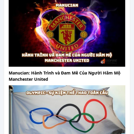
Manucian: Hành Trình và Đam Mê Của Người Hâm Mộ
Manchester United