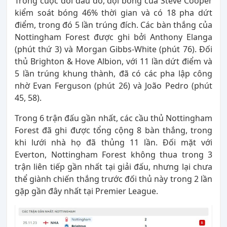
Trong cuộc đối đầu đó, đội bóng của Steve Cooper
kiểm soát bóng 46% thời gian và có 18 pha dứt
điểm, trong đó 5 lần trúng đích. Các bàn thắng của
Nottingham Forest được ghi bởi Anthony Elanga
(phút thứ 3) và Morgan Gibbs-White (phút 76). Đối
thủ Brighton & Hove Albion, với 11 lần dứt điểm và
5 lần trúng khung thành, đã có các pha lập công
nhờ Evan Ferguson (phút 26) và João Pedro (phút
45, 58).
Trong 6 trận đấu gần nhất, các cầu thủ Nottingham
Forest đã ghi được tổng cộng 8 bàn thắng, trong
khi lưới nhà họ đã thủng 11 lần. Đối mặt với
Everton, Nottingham Forest không thua trong 3
trận liên tiếp gần nhất tại giải đấu, nhưng lại chưa
thể giành chiến thắng trước đối thủ này trong 2 lần
gặp gần đây nhất tại Premier League.