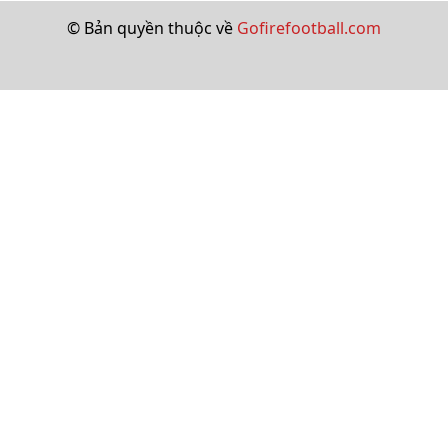
© Bản quyền thuộc về
Gofirefootball.com