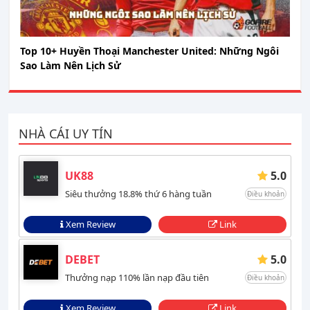
Top 10+ Huyền Thoại Manchester United: Những Ngôi
Sao Làm Nên Lịch Sử
NHÀ CÁI UY TÍN
UK88
5.0
Siêu thưởng 18.8% thứ 6 hàng tuần
Điều khoản
Xem Review
Link
DEBET
5.0
Thưởng nạp 110% lần nạp đầu tiên
Điều khoản
Xem Review
Link