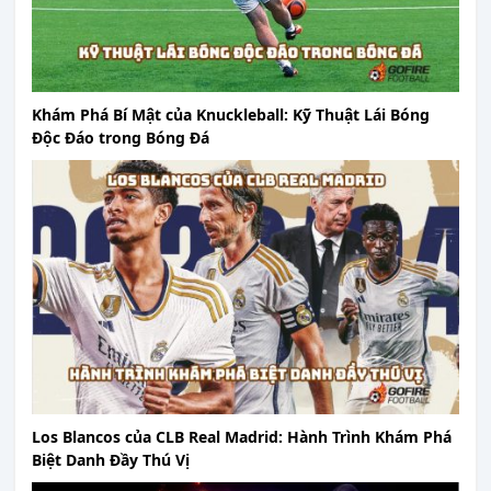
Khám Phá Bí Mật của Knuckleball: Kỹ Thuật Lái Bóng
Độc Đáo trong Bóng Đá
Los Blancos của CLB Real Madrid: Hành Trình Khám Phá
Biệt Danh Đầy Thú Vị