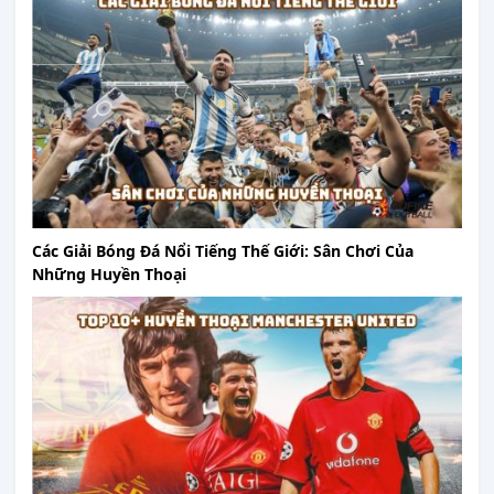
Các Giải Bóng Đá Nổi Tiếng Thế Giới: Sân Chơi Của
Những Huyền Thoại