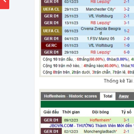
Thống kê Tài 