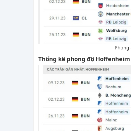
Phong đ
Thống kê phong độ Hoffenheim