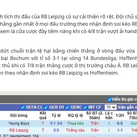
nh tích thi đấu của RB Leipzig có sự cải thiện rõ rệt. Đội chủ 
n thắng gần nhất ở mọi đấu trường theo nhận định soi kèo R
xem là cửa cược đầy tiềm năng khi có 4/8 trận vượt ải hand
dứt chuỗi trận tệ hại bằng chiến thắng ở vòng đấu vừa 
bại Bochum với tỉ số 3-1 tại vòng 14 Bundesliga. Hoffen
 thủ khi có 7/8 trận thắng cược ở thị trường châu Á. RB Le
àn theo nhận định soi kèo RB Leipzig vs Hoffenheim.