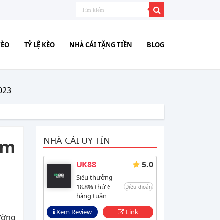
KÈO
TỶ LỆ KÈO
NHÀ CÁI TẶNG TIỀN
BLOG
023
NHÀ CÁI UY TÍN
im
UK88
5.0
Siêu thưởng
18.8% thứ 6
Điều khoản
hàng tuần
Xem Review
Link
ường