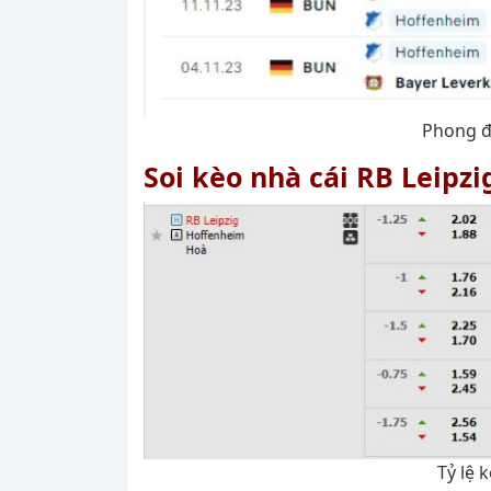
Phong đ
Soi kèo nhà cái RB Leipz
Tỷ lệ 