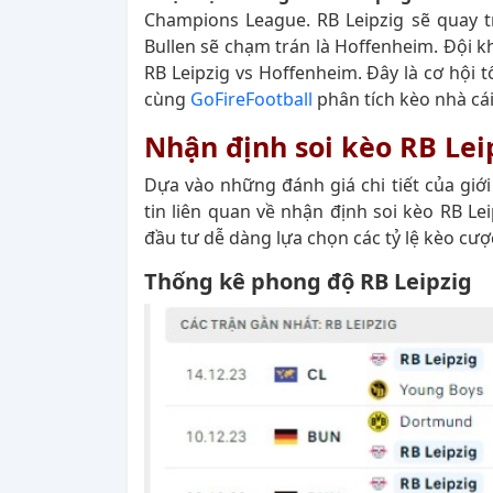
Champions League. RB Leipzig sẽ quay tr
Bullen sẽ chạm trán là Hoffenheim. Đội k
RB Leipzig vs Hoffenheim. Đây là cơ hội t
cùng
GoFireFootball
phân tích kèo nhà cái,
Nhận định soi kèo RB Lei
Dựa vào những đánh giá chi tiết của giớ
tin liên quan về nhận định soi kèo RB L
đầu tư dễ dàng lựa chọn các tỷ lệ kèo cư
Thống kê phong độ RB Leipzig