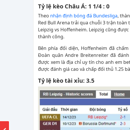
Tỷ lệ kèo Châu Á: 1 1/4 : 0
Theo
nhận định bóng đá Bundesliga
, thà
Red Bull Arena trải qua chuỗi 3 trận toà
Leipzig vs Hoffenheim. Leipzig cũng được 
thành công.
Bên phía đối diện, Hoffenheim đã chấm 
Đoàn quân Andre Breitenreiter đã đánh 
được xem là địa chỉ uy tín cho anh em bet
được đánh giá cao và chấp đối thủ 1.25 b
Tỷ lệ kèo tài xỉu: 3.5