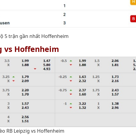
ộ 5 trận gần nhất Hoffenheim
ig vs Hoffenheim
kèo RB Leipzig vs Hoffenheim