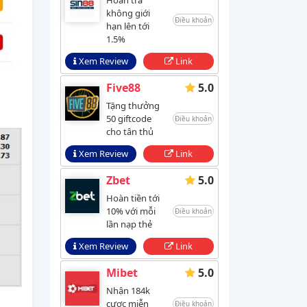
Hoàn trả
không giới
Điều khoản
hạn lên tới
1.5%
Xem Review
Link
Five88
5.0
Tặng thưởng
50 giftcode
Điều khoản
cho tân thủ
Xem Review
Link
Zbet
5.0
Hoàn tiền tới
10% với mỗi
Điều khoản
lần nạp thẻ
Xem Review
Link
Mibet
5.0
Nhận 184k
cược miễn
Điều khoản