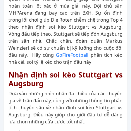
hoàn toàn lột xác ở mùa giải này. Đội chủ sân
MHPArena đang bay cao trên BXH. Sự ổn định
trong lối chơi giúp Die Roten chễm chệ trong Top 4
theo nhận định soi kèo Stuttgart vs Augsburg.
Vòng đấu tiếp theo, Stuttgart sẽ tiếp đón Augsburg
trên sân nhà. Chắc chắn, đoàn quân Markus
Weinzierl sẽ có sự chuẩn bị kỹ lưỡng cho cuộc đối
đầu này.
Hãy cùng
GoFireFootball
phân tích kèo
nhà cái, soi tỷ lệ kèo cho trận đấu này
Nhận định soi kèo Stuttgart vs
Augsburg
Dựa vào những nhìn nhận đa chiều của các chuyên
gia về trận đấu này, cùng với những thông tin phân
tích chuyên sâu về nhận định soi kèo Stuttgart vs
Augsburg. Điều này giúp cho giới đầu tư dễ dàng
lựa chọn những cửa cược tốt nhất.