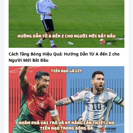
Cách Tâng Bóng Hiệu Quả: Hướng Dẫn Từ A đến Z cho
Người Mới Bắt Đầu