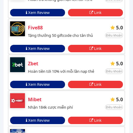
Xem Review
Link
Five88
5.0
Tặng thưởng 50 giftcode cho tân thủ
Điều khoản
Xem Review
Link
Zbet
5.0
Hoàn tiền tới 10% với mỗi lần nạp thẻ
Điều khoản
Xem Review
Link
Mibet
5.0
Nhận 184k cược miễn phí
Điều khoản
Xem Review
Link