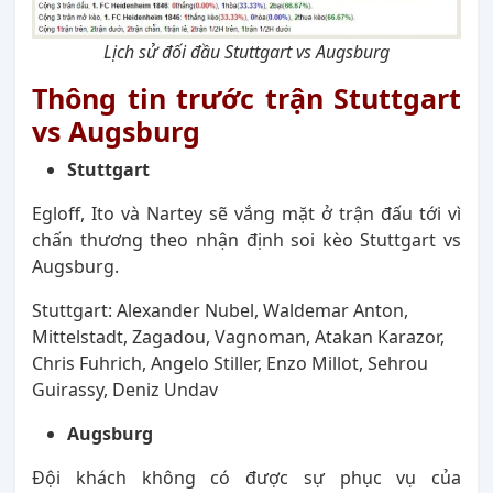
Lịch sử đối đầu Stuttgart vs Augsburg
Thông tin trước trận Stuttgart
vs Augsburg
Stuttgart
Egloff, Ito và Nartey sẽ vắng mặt ở trận đấu tới vì
chấn thương theo nhận định soi kèo Stuttgart vs
Augsburg.
Stuttgart: Alexander Nubel, Waldemar Anton,
Mittelstadt, Zagadou, Vagnoman, Atakan Karazor,
Chris Fuhrich, Angelo Stiller, Enzo Millot, Sehrou
Guirassy, Deniz Undav
Augsburg
Đội khách không có được sự phục vụ của