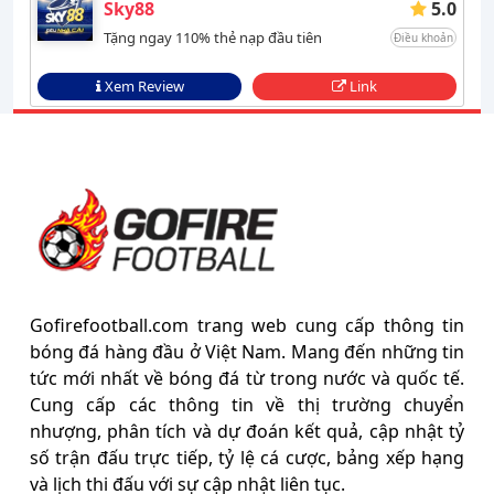
Sky88
5.0
Tặng ngay 110% thẻ nạp đầu tiên
Điều khoản
Xem Review
Link
Gofirefootball.com trang web cung cấp thông tin
bóng đá hàng đầu ở Việt Nam. Mang đến những tin
tức mới nhất về bóng đá từ trong nước và quốc tế.
Cung cấp các thông tin về thị trường chuyển
nhượng, phân tích và dự đoán kết quả, cập nhật tỷ
số trận đấu trực tiếp, tỷ lệ cá cược, bảng xếp hạng
và lịch thi đấu với sự cập nhật liên tục.