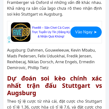
Framberger và Oxford vì những vấn đề khác nhau.
Khả năng ra sân của Iago chưa rõ theo nhận định
soi kèo Stuttgart vs Augsburg.
Five88 – Sân Chơi Cá Cược
Vào Ngay
➤
Trực Tuyến Uy Tín | Đăng Ký
& Nhận Quà Khủng!
Augsburg: Dahmen, Gouweleeuw, Kevin Mbabu,
Mads Pedersen, Felix Uduokhai, Fredik Jensen,
Rexhbecaj, Niklas Dorsch, Arne Engels, Ermedin
Demirovic, Phillip Tietz
Dự đoán soi kèo chính xác
nhất trận đấu Stuttgart vs
Augsburg
Theo tỷ lệ cược từ nhà cái, đặt cược cho Stuttgart
có tỉ lệ 1.36, cược hòa có tỉ lệ 7.6, và đặt cược cho