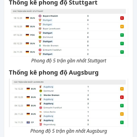
Thống kê phong độ Stuttgart
Phong độ 5 trận gần nhất Stuttgart
Thống kê phong độ Augsburg
Phong độ 5 trận gần nhất Augsburg