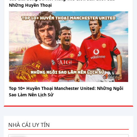
Những Huyền Thoại
Top 10+ Huyền Thoại Manchester United: Những Ngôi
Sao Làm Nên Lịch Sử
NHÀ CÁI UY TÍN