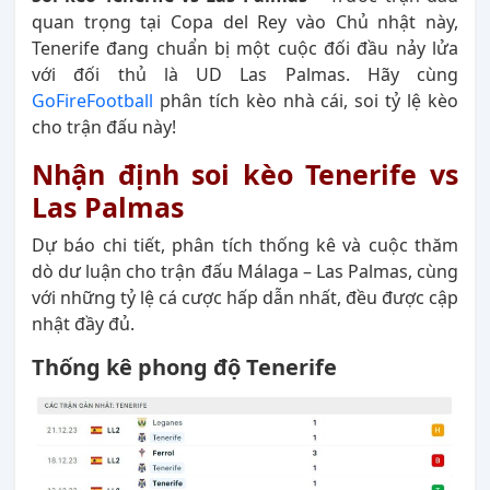
quan trọng tại Copa del Rey vào Chủ nhật này,
Tenerife đang chuẩn bị một cuộc đối đầu nảy lửa
với đối thủ là UD Las Palmas.
Hãy cùng
GoFireFootball
phân tích kèo nhà cái, soi tỷ lệ kèo
cho trận đấu này!
Nhận định soi kèo Tenerife vs
Las Palmas
Dự báo chi tiết, phân tích thống kê và cuộc thăm
dò dư luận cho trận đấu Málaga – Las Palmas, cùng
với những tỷ lệ cá cược hấp dẫn nhất, đều được cập
nhật đầy đủ.
Thống kê phong độ Tenerife