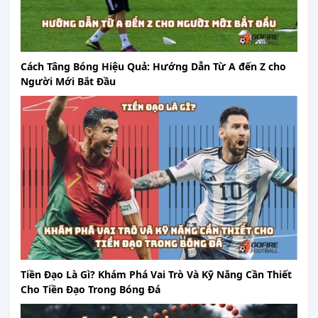
Cách Tâng Bóng Hiệu Quả: Hướng Dẫn Từ A đến Z cho
Người Mới Bắt Đầu
Tiền Đạo Là Gì? Khám Phá Vai Trò Và Kỹ Năng Cần Thiết
Cho Tiền Đạo Trong Bóng Đá