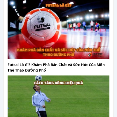
Futsal Là Gì? Khám Phá Bản Chất và Sức Hút Của Môn
Thể Thao Đường Phố