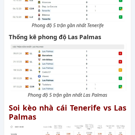
Phong độ 5 trận gần nhất Tenerife
Thống kê phong độ Las Palmas
Phong độ 5 trận gần nhất Las Palmas
Soi kèo nhà cái Tenerife vs Las
Palmas