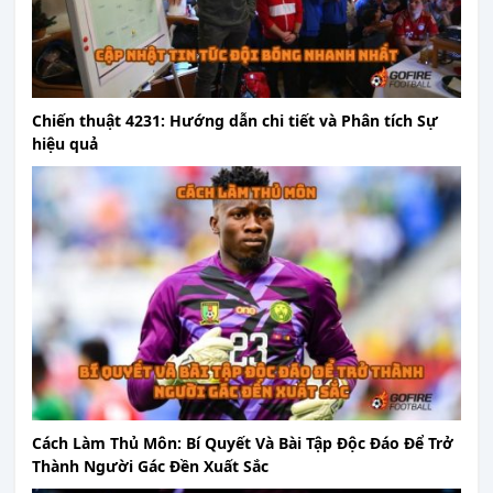
Chiến thuật 4231: Hướng dẫn chi tiết và Phân tích Sự
hiệu quả
Cách Làm Thủ Môn: Bí Quyết Và Bài Tập Độc Đáo Để Trở
Thành Người Gác Đền Xuất Sắc