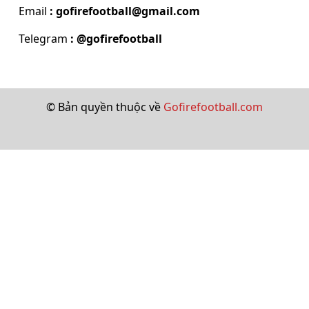
Email
:
gofirefootball@gmail.com
Telegram
: @gofirefootball
© Bản quyền thuộc về
Gofirefootball.com