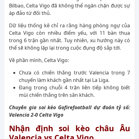
Bilbao, Celta Vigo đã không thể ngăn chặn được sự
áp đảo từ đối thủ.
Dữ liệu thống kê chỉ ra rằng hàng phòng ngự của
Celta Vigo còn nhiều điểm yếu, với 11 bàn thua
trong 6 trận gần nhất. Tuy nhiên, xu hướng này có
thể sẽ không lặp lại trong cuộc đụng độ sắp tới.
Về phần mình, Celta Vigo:
Chưa có chiến thắng trước Valencia trong 7
chuyến làm khách gần nhất tại La Liga.
Đang trong chuỗi 4 trận liên tiếp không biết
mùi chiến thắng trên sân khách.
Chuyên gia soi kèo Gofirefootball dự đoán tỷ số:
Valencia 2-0 Celta Vigo
Nhận định soi kèo châu Âu
Valencia vs Celta Vigo