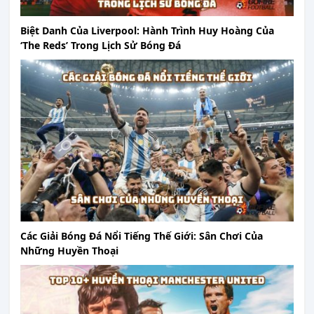
Biệt Danh Của Liverpool: Hành Trình Huy Hoàng Của
‘The Reds’ Trong Lịch Sử Bóng Đá
Các Giải Bóng Đá Nổi Tiếng Thế Giới: Sân Chơi Của
Những Huyền Thoại