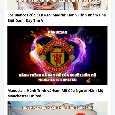
Los Blancos của CLB Real Madrid: Hành Trình Khám Phá
Biệt Danh Đầy Thú Vị
Manucian: Hành Trình và Đam Mê Của Người Hâm Mộ
Manchester United