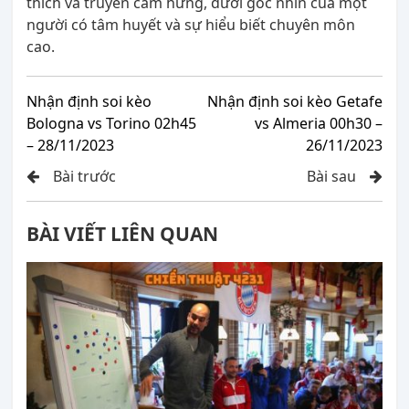
thích và truyền cảm hứng, dưới góc nhìn của một
người có tâm huyết và sự hiểu biết chuyên môn
cao.
Nhận định soi kèo
Nhận định soi kèo Getafe
Bologna vs Torino 02h45
vs Almeria 00h30 –
– 28/11/2023
26/11/2023
Bài trước
Bài sau
BÀI VIẾT LIÊN QUAN