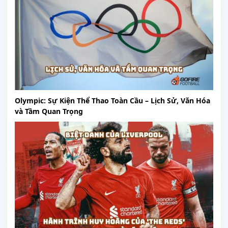
Olympic: Sự Kiện Thể Thao Toàn Cầu – Lịch Sử, Văn Hóa
và Tầm Quan Trọng