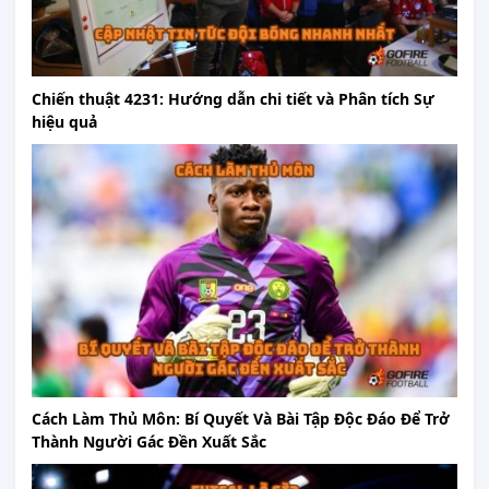
Chiến thuật 4231: Hướng dẫn chi tiết và Phân tích Sự
hiệu quả
Cách Làm Thủ Môn: Bí Quyết Và Bài Tập Độc Đáo Để Trở
Thành Người Gác Đền Xuất Sắc