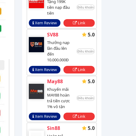
Tặng 199K
tiền nạp đầu
Điều khoản
tiên
Xem Review
Link
SV88
5.0
Thưởng nạp
lần đầu lên
Điều khoản
đến
10.000.000Đ
Xem Review
Link
May88
5.0
Khuyến mãi
MAY88 hoàn
Điều khoản
trả tiền cược
1% vô tận
Xem Review
Link
Sin88
5.0