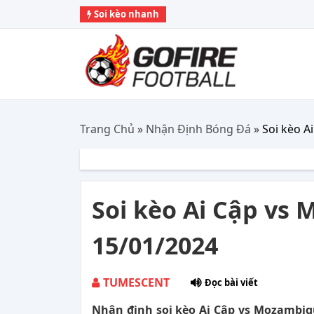
Soi kèo nhanh
Trang Chủ
»
Nhận Định Bóng Đá
»
Soi kèo 
Soi kèo Ai Cập v
15/01/2024
TUMESCENT
Đọc bài viết
Nhận định soi kèo
Ai Cập vs Mozambiq