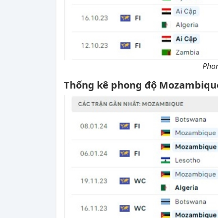
Phon
Thống kê phong độ
Mozambiqu