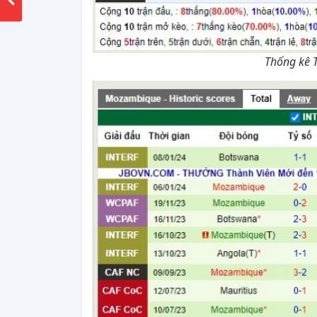
Thống kê T