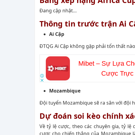
Bảng xếp hạng Africa Cup
Đang cập nhật…
Thông tin trước trận
Ai 
Ai Cập
ĐTQG Ai Cập không gặp phải tổn thất nào
Mibet – Sự Lựa C
Cược Trực 
Mozambique
Đội tuyển Mozambique sẽ ra sân với đội 
Dự đoán soi kèo chính xá
Về tỷ lệ cược, theo các chuyên gia, tỷ lệ 
cược cho chiến thắng của Mozambique là 