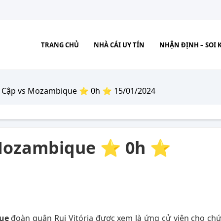
TRANG CHỦ
NHÀ CÁI UY TÍN
NHẬN ĐỊNH – SOI 
Ai Cập vs Mozambique ⭐ 0h ⭐ 15/01/2024
s Mozambique ⭐ 0h ⭐
ue
đoàn quân Rui Vitória được xem là ứng cử viên cho chứ