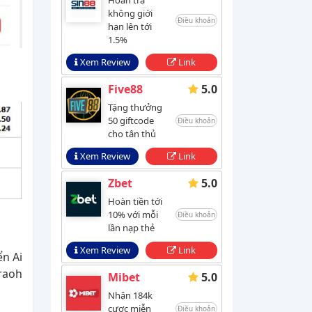
Hoàn trả
không giới
Điều khoản
hạn lên tới
1.5%
Xem Review
Link
Five88
5.0
Tặng thưởng
50 giftcode
Điều khoản
cho tân thủ
Xem Review
Link
Zbet
5.0
Hoàn tiền tới
10% với mỗi
Điều khoản
lần nạp thẻ
Xem Review
Link
ển Ai
raoh
Mibet
5.0
Nhận 184k
cược miễn
Điều khoản