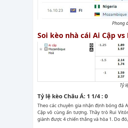
Phong đ
Soi kèo nhà cái
Ai Cập v
Tỷ 
Tỷ lệ kèo Châu Á: 1 1/4 : 0
Theo các chuyên gia nhận định bóng đá Af
Cập vô cùng ấn tượng. Thầy trò Rui Vitó
giành được 4 chiến thắng và hòa 1. Do đó,