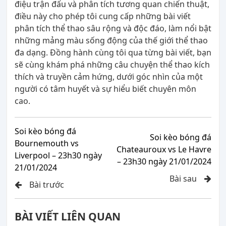
điệu trận đấu và phân tích tương quan chiến thuật,
điều này cho phép tôi cung cấp những bài viết
phân tích thể thao sâu rộng và độc đáo, làm nổi bật
những mảng màu sống động của thế giới thể thao
đa dạng. Đồng hành cùng tôi qua từng bài viết, bạn
sẽ cùng khám phá những câu chuyện thể thao kích
thích và truyền cảm hứng, dưới góc nhìn của một
người có tâm huyết và sự hiểu biết chuyên môn
cao.
Soi kèo bóng đá
Soi kèo bóng đá
Bournemouth vs
Chateauroux vs Le Havre
Liverpool – 23h30 ngày
– 23h30 ngày 21/01/2024
21/01/2024
Bài sau
Bài trước
BÀI VIẾT LIÊN QUAN