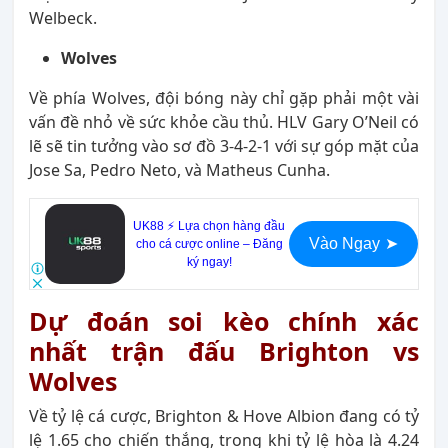
Welbeck.
Wolves
Về phía Wolves, đội bóng này chỉ gặp phải một vài
vấn đề nhỏ về sức khỏe cầu thủ. HLV Gary O’Neil có
lẽ sẽ tin tưởng vào sơ đồ 3-4-2-1 với sự góp mặt của
Jose Sa, Pedro Neto, và Matheus Cunha.
UK88 ⚡️ Lựa chọn hàng đầu
Vào Ngay
➤
cho cá cược online – Đăng
ký ngay!
Dự đoán soi kèo chính xác
nhất trận đấu Brighton vs
Wolves
Về tỷ lệ cá cược, Brighton & Hove Albion đang có tỷ
lệ 1.65 cho chiến thắng, trong khi tỷ lệ hòa là 4.24