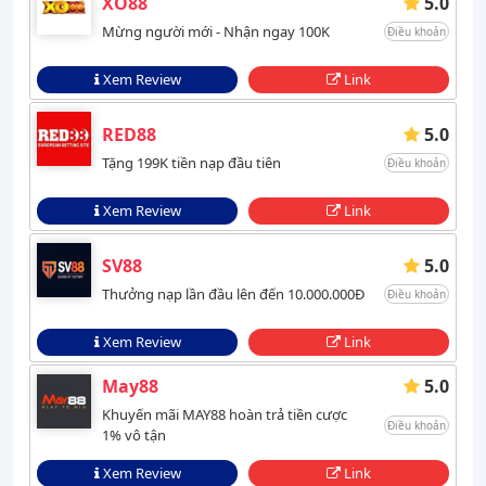
XO88
5.0
Mừng người mới - Nhận ngay 100K
Điều khoản
Xem Review
Link
RED88
5.0
Tặng 199K tiền nạp đầu tiên
Điều khoản
Xem Review
Link
SV88
5.0
Thưởng nạp lần đầu lên đến 10.000.000Đ
Điều khoản
Xem Review
Link
May88
5.0
Khuyến mãi MAY88 hoàn trả tiền cược
Điều khoản
1% vô tận
Xem Review
Link