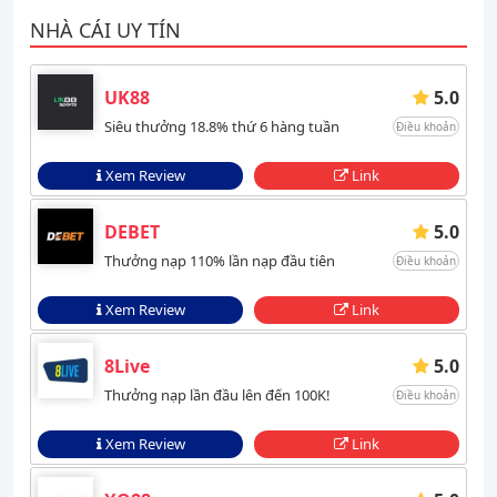
NHÀ CÁI UY TÍN
UK88
5.0
Siêu thưởng 18.8% thứ 6 hàng tuần
Điều khoản
Xem Review
Link
DEBET
5.0
Thưởng nạp 110% lần nạp đầu tiên
Điều khoản
Xem Review
Link
8Live
5.0
Thưởng nạp lần đầu lên đến 100K!
Điều khoản
Xem Review
Link