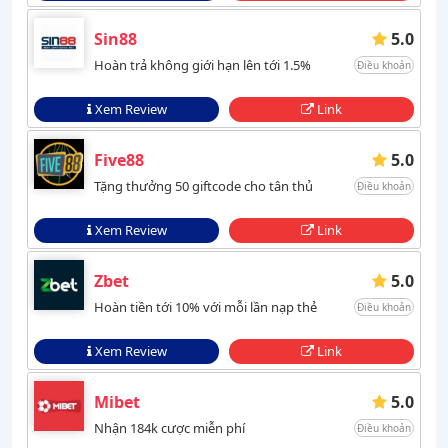
Sin88
5.0
Hoàn trả không giới hạn lên tới 1.5%
Điều khoản
Xem Review
Link
Five88
5.0
Tặng thưởng 50 giftcode cho tân thủ
Điều khoản
Xem Review
Link
Zbet
5.0
Hoàn tiền tới 10% với mỗi lần nạp thẻ
Điều khoản
Xem Review
Link
Mibet
5.0
Nhận 184k cược miễn phí
Điều khoản