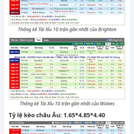
Thống kê Tài Xỉu 10 trận gần nhất của Brighton
Thống kê Tài Xỉu 10 trận gần nhất của Wolves
Tỷ lệ kèo châu Âu: 1.65*4.85*4.40