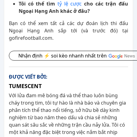
Tôi có thể tìm
tỷ lệ cược
cho các trận đấu
Ngoại Hạng Anh khác ở đâu?
Bạn có thể xem tất cả các dự đoán lịch thi đấu
Ngoại Hạng Anh sắp tới (và trước đó) tại
gofirefootball.com.
Nhận định ⚡ soi kèo nhanh nhất trên
ĐƯỢC VIẾT BỞI:
TUMESCENT
Với lửa đam mê bóng đá và thể thao luôn bùng
cháy trong tim, tôi tự hào là nhà báo và chuyên gia
phân tích thể thao nổi tiếng, sở hữu bề dày kinh
nghiệm từ bao năm theo dấu và chia sẻ những
quan sát sâu sắc về những trận cầu nảy lửa. Tôi có
một khả năng đặc biệt trong việc nắm bắt nhịp