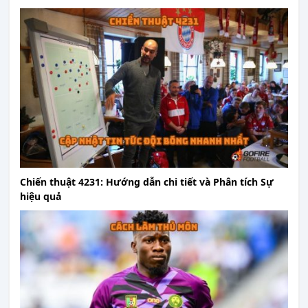
Chiến thuật 4231: Hướng dẫn chi tiết và Phân tích Sự
hiệu quả