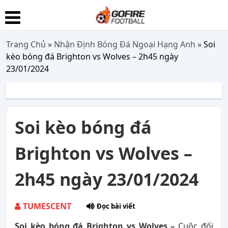
Trang Chủ
»
Nhận Định Bóng Đá Ngoại Hạng Anh
»
Soi
kèo bóng đá Brighton vs Wolves – 2h45 ngày
23/01/2024
Soi kèo bóng đá
Brighton vs Wolves –
2h45 ngày 23/01/2024
TUMESCENT
Đọc bài viết
Soi kèo bóng đá Brighton vs Wolves –
Cuộc đối