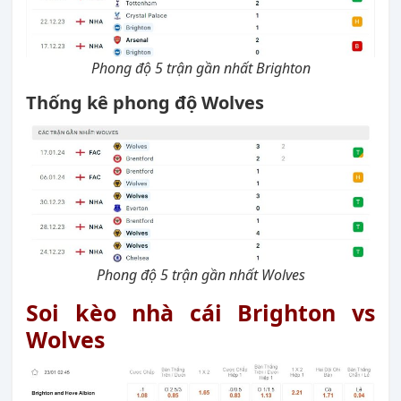
Phong độ 5 trận gần nhất Brighton
Thống kê phong độ Wolves
Phong độ 5 trận gần nhất Wolves
Soi kèo nhà cái Brighton vs
Wolves