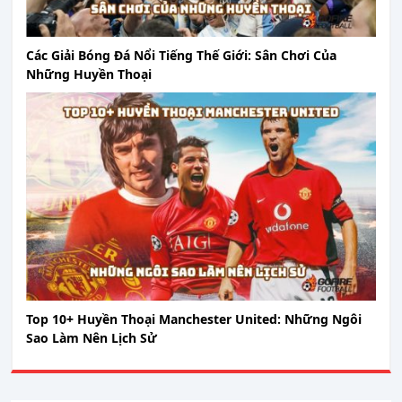
Các Giải Bóng Đá Nổi Tiếng Thế Giới: Sân Chơi Của
Những Huyền Thoại
Top 10+ Huyền Thoại Manchester United: Những Ngôi
Sao Làm Nên Lịch Sử