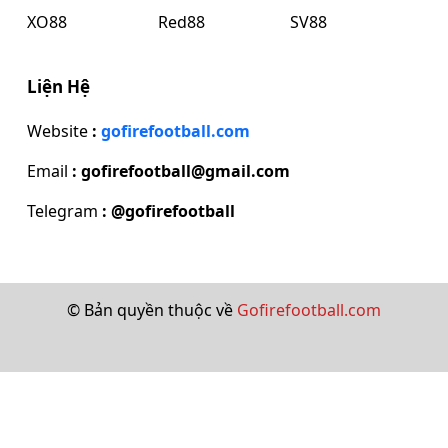
XO88
Red88
SV88
Liện Hệ
Website
:
gofirefootball.com
Email
:
gofirefootball@gmail.com
Telegram
: @gofirefootball
© Bản quyền thuộc về
Gofirefootball.com