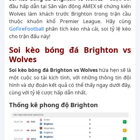
đầu hấp dẫn tại Sân vận động AMEX sẽ chứng kiến
Wolves làm khách trước Brighton trong trận cầu
thuộc khuôn khổ Premier League.
Hãy cùng
GoFireFootball
phân tích kèo nhà cái, soi tỷ lệ kèo
cho trận đấu này!
Soi kèo bóng đá Brighton vs
Wolves
Soi kèo bóng đá Brighton vs Wolves
hứa hẹn sẽ là
một cuộc so tài kịch tính, với những thông tin đội
hình và dự đoán kết quả có thể thấy ngay dưới đây,
cùng với tỷ lệ cược hấp dẫn nhất.
Thống kê phong độ Brighton