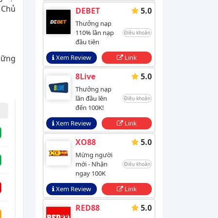
 Chủ
DEBET
5.0
Thưởng nạp
110% lần nạp
Điều khoản
đầu tiên
hững
Xem Review
Link
8Live
5.0
Thưởng nạp
lần đầu lên
Điều khoản
đến 100K!
Xem Review
Link
XO88
5.0
Mừng người
mới - Nhận
Điều khoản
ngay 100K
Xem Review
Link
RED88
5.0