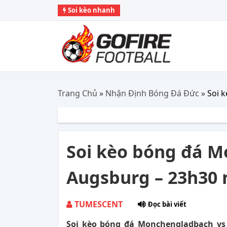
Soi kèo nhanh
Trang Chủ
»
Nhận Định Bóng Đá Đức
»
Soi 
Soi kèo bóng đá 
Augsburg – 23h30 
TUMESCENT
Đọc bài viết
Soi kèo bóng đá Monchengladbach v