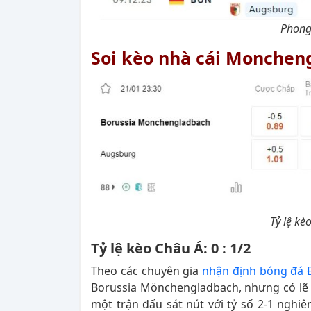
Phong
Soi kèo nhà cái Monchen
Tỷ lệ k
Tỷ lệ kèo Châu Á: 0 : 1/2
Theo các chuyên gia
nhận định bóng đá 
Borussia Mönchengladbach, nhưng có lẽ k
một trận đấu sát nút với tỷ số 2-1 ngh