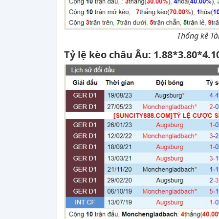
Thống kê Tà
Tỷ lệ kèo châu Âu: 1.88*3.80*4.1