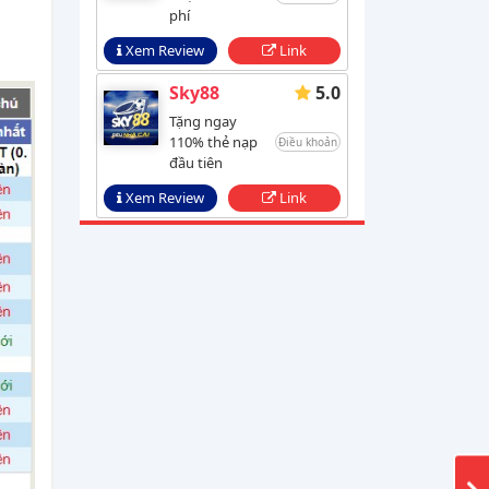
phí
Xem Review
Link
Sky88
5.0
Tặng ngay
110% thẻ nạp
Điều khoản
đầu tiên
Xem Review
Link