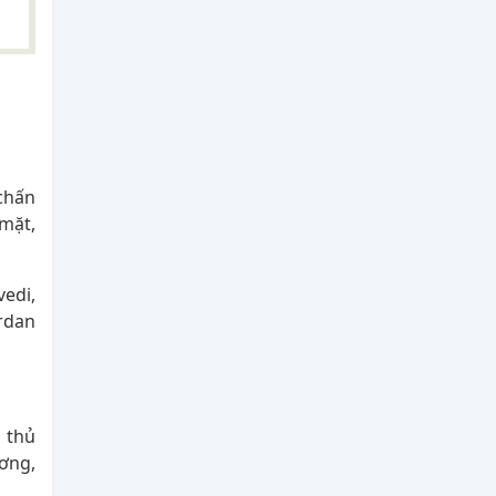
chấn
mặt,
edi,
rdan
 thủ
ơng,