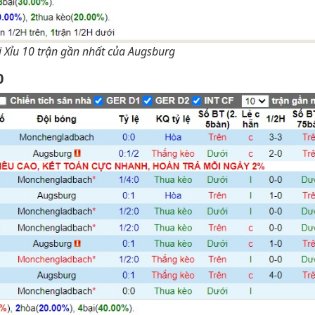
i Xỉu 10 trận gần nhất của Augsburg
0