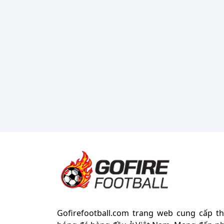
Gofirefootball.com trang web cung cấp th