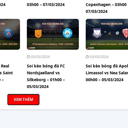
024
03h00 – 07/03/2024
Copenhagen – 03h00 
07/03/2024
03/03/2024
03/03/2024
 Real
Soi kèo bóng đá FC
Soi kèo bóng đá Apol
s Saint
Nordsjaelland vs
Limassol vs Nea Sala
 –
Silkeborg – 01h00 –
00h00 – 05/03/2024
05/03/2024
XEM THÊM