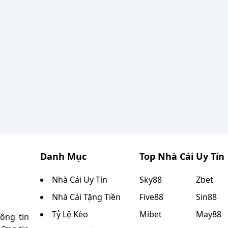
Danh Mục
Top Nhà Cái Uy Tín
Nhà Cái Uy Tín
Sky88
Zbet
Nhà Cái Tặng Tiền
Five88
Sin88
Tỷ Lệ Kèo
Mibet
May88
ông tin