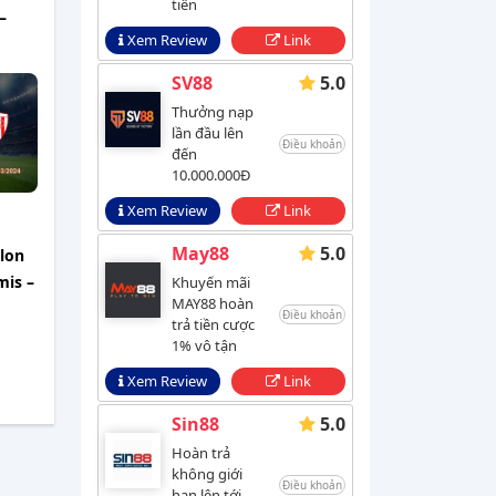
tiên
–
Xem Review
Link
SV88
5.0
Thưởng nạp
lần đầu lên
Điều khoản
đến
10.000.000Đ
Xem Review
Link
May88
5.0
lon
mis –
Khuyến mãi
MAY88 hoàn
Điều khoản
trả tiền cược
1% vô tận
Xem Review
Link
Sin88
5.0
Hoàn trả
không giới
Điều khoản
hạn lên tới