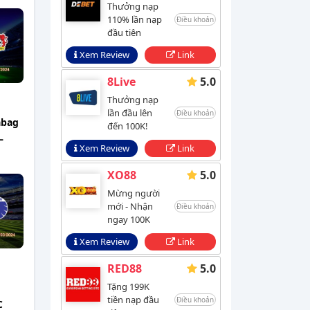
Thưởng nạp
110% lần nạp
Điều khoản
đầu tiên
Xem Review
Link
8Live
5.0
Thưởng nạp
lần đầu lên
Điều khoản
abag
đến 100K!
–
Xem Review
Link
XO88
5.0
Mừng người
mới - Nhận
Điều khoản
ngay 100K
Xem Review
Link
RED88
5.0
Tặng 199K
tiền nạp đầu
Điều khoản
C