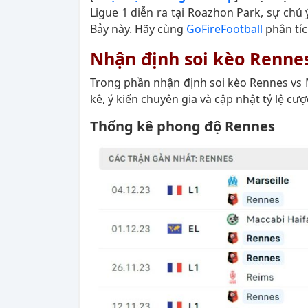
Ligue 1 diễn ra tại Roazhon Park, sự ch
Bảy này.
Hãy cùng
GoFireFootball
phân tíc
Nhận định soi kèo Renne
Trong phần nhận định soi kèo Rennes vs 
kê, ý kiến chuyên gia và cập nhật tỷ lệ cư
Thống kê phong độ Rennes