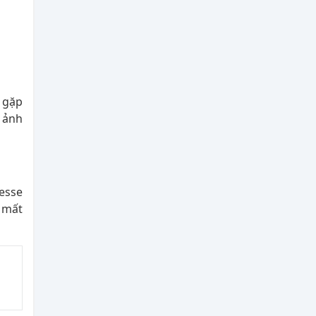
 gặp
ể ảnh
iesse
 mất