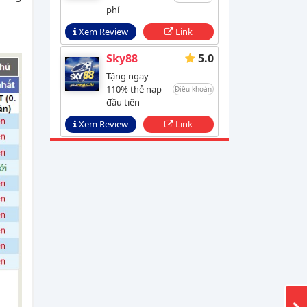
phí
Xem Review
Link
Sky88
5.0
Tặng ngay
110% thẻ nạp
Điều khoản
đầu tiên
Xem Review
Link