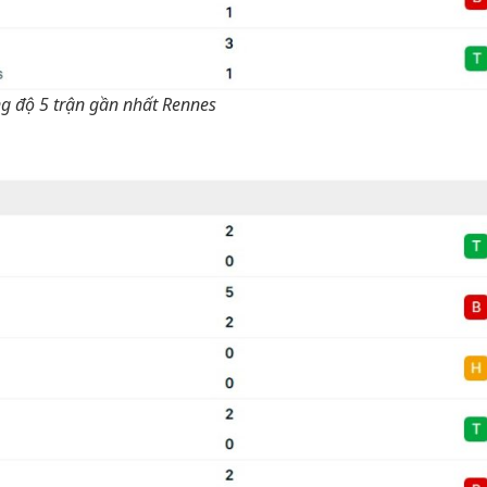
g độ 5 trận gần nhất Rennes