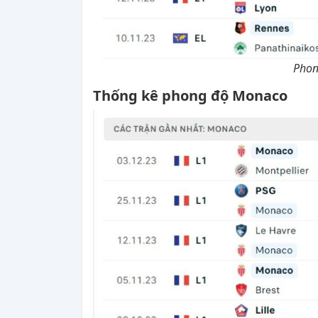
Phon
Thống kê phong độ Monaco