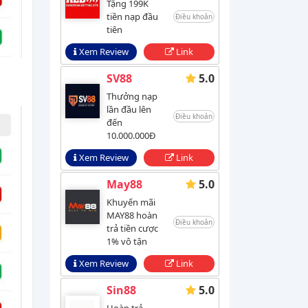
Tặng 199K
tiền nạp đầu
Điều khoản
tiên
Xem Review
Link
SV88
5.0
Thưởng nạp
lần đầu lên
Điều khoản
đến
10.000.000Đ
Xem Review
Link
May88
5.0
Khuyến mãi
MAY88 hoàn
Điều khoản
trả tiền cược
1% vô tận
Xem Review
Link
Sin88
5.0