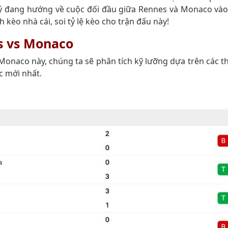
ú ý đang hướng về cuộc đối đầu giữa Rennes và Monaco vào
h kèo nhà cái, soi tỷ lệ kèo cho trận đấu này!
s vs Monaco
Monaco này, chúng ta sẽ phân tích kỹ lưỡng dựa trên các 
ợc mới nhất.