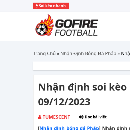
Soi kèo nhanh
Trang Chủ
»
Nhận Định Bóng Đá Pháp
»
Nhậ
Nhận định soi kèo
09/12/2023
TUMESCENT
Đọc bài viết
[
Nhận định bóng đá Pháp
] Nhận định 