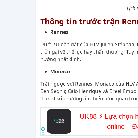
Lịch 
Thông tin trước trận Re
Rennes
Dưới sự dẫn dắt của HLV Julien Stéphan
trở ngại về thể lực hay chấn thương. Tuy
hưởng nhất định.
Monaco
Trái ngược với Rennes, Monaco của HLV Ad
Ben Seghir, Caio Henrique và Breel Emb
đi một số phương án chiến lược quan trọ
UK88 ⚡️ Lựa chọn 
online – Đ