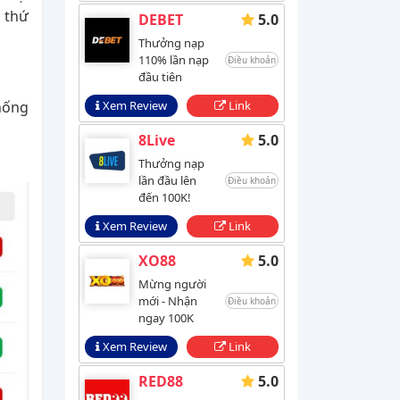
 thứ
DEBET
5.0
Thưởng nạp
110% lần nạp
Điều khoản
đầu tiên
thống
Xem Review
Link
8Live
5.0
Thưởng nạp
lần đầu lên
Điều khoản
đến 100K!
Xem Review
Link
XO88
5.0
Mừng người
mới - Nhận
Điều khoản
ngay 100K
Xem Review
Link
RED88
5.0