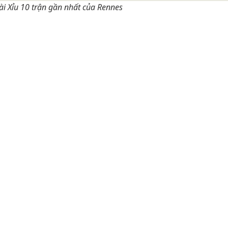
ài Xỉu 10 trận gần nhất của Rennes