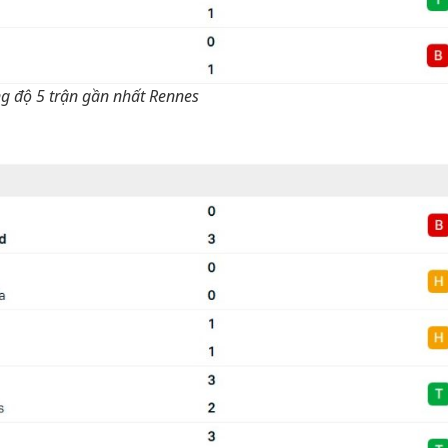
g độ 5 trận gần nhất Rennes