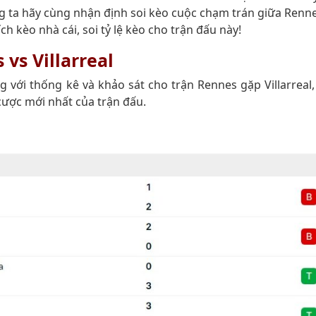
g ta hãy cùng nhận định soi kèo cuộc chạm trán giữa Renn
ch kèo nhà cái, soi tỷ lệ kèo cho trận đấu này!
vs Villarreal
g với thống kê và khảo sát cho trận Rennes gặp Villarreal
 cược mới nhất của trận đấu.