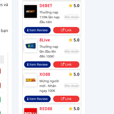
es và
DEBET
5.0
Thưởng nạp
110% lần nạp
Điều khoản
đầu tiên
, bạn
Xem Review
Link
8Live
5.0
Thưởng nạp
lần đầu lên
Điều khoản
đến 100K!
Xem Review
Link
XO88
5.0
Mừng người
mới - Nhận
Điều khoản
ngay 100K
Xem Review
Link
RED88
5.0