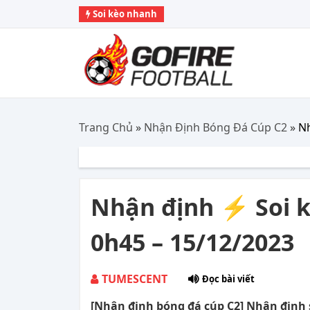
Soi kèo nhanh
Trang Chủ
»
Nhận Định Bóng Đá Cúp C2
»
Nh
Nhận định ⚡ Soi kè
0h45 – 15/12/2023
TUMESCENT
Đọc bài viết
[Nhận định bóng đá cúp C2] Nhận định s