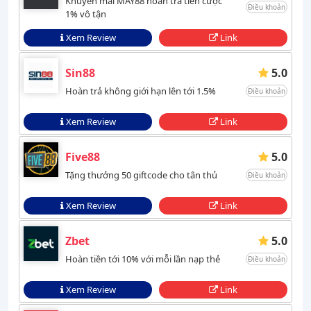
Khuyến mãi MAY88 hoàn trả tiền cược
Điều khoản
1% vô tận
Xem Review
Link
Sin88
5.0
Hoàn trả không giới hạn lên tới 1.5%
Điều khoản
Xem Review
Link
Five88
5.0
Tặng thưởng 50 giftcode cho tân thủ
Điều khoản
Xem Review
Link
Zbet
5.0
Hoàn tiền tới 10% với mỗi lần nạp thẻ
Điều khoản
Xem Review
Link