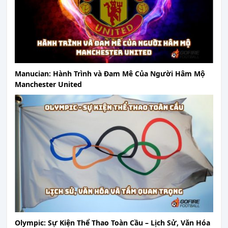
Manucian: Hành Trình và Đam Mê Của Người Hâm Mộ
Manchester United
Olympic: Sự Kiện Thể Thao Toàn Cầu – Lịch Sử, Văn Hóa