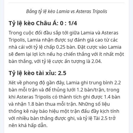
Bảng tỷ lệ kèo Lamia vs Asteras Tripolis
Tỷ lệ kèo Châu Á: 0 : 1/4
Trong cuộc đối đầu sắp tới giữa Lamia và Asteras
Tripolis, Lamia nhận được sự đánh giá cao từ các
nhà cái với tỷ lệ chấp 0.25 bàn. Đặt cược vào Lamia
sẽ đem lại lợi ích nếu họ chiến thắng với ít nhất một
bàn thắng, với tỷ lệ cược ấn tượng là 2.04.
Tỷ lệ kèo tài xỉu: 2.5
Xét về phong độ gần đây, Lamia ghi trung bình 2.2
bàn mỗi trận và để thủng lưới 1.2 bàn/trận, trong
khi Asteras Tripolis có thành tích ghi được 1.4 bàn
và nhận 1.8 bàn thua mỗi trận. Những số liệu
thống kê này báo hiệu một trận đấu đầy kịch tính
với nhiều bàn thắng được ghi, và tỷ lệ Tài 2.5 trở
nên khá hấp dẫn.