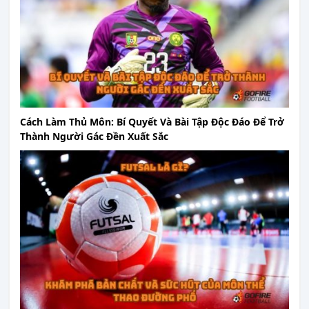
Cách Làm Thủ Môn: Bí Quyết Và Bài Tập Độc Đáo Để Trở
Thành Người Gác Đền Xuất Sắc