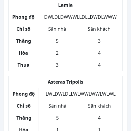
Lamia
Phong độ
DWLDLDWWWLLDLLDWDLWWW
Chỉ số
Sân nhà
Sân khách
Thắng
5
3
Hòa
2
4
Thua
3
4
Asteras Tripolis
Phong độ
LWLDWLDLLWLWWLWWLWLWL
Chỉ số
Sân nhà
Sân khách
Thắng
5
4
Hòa
1
1