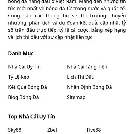
bóng đá hàng đầu ở Việt Nam. Mang đến những tin
tức mới nhất về bóng đá từ trong nước và quốc tế.
Cung cấp các thông tin về thị trường chuyển
nhượng, phân tích và dự đoán kết quả, cập nhật tỷ
số trận đấu trực tiếp, tỷ lệ cá cược, bảng xếp hạng
và lịch thi đấu với sự cập nhật liên tục.
Danh Mục
Nhà Cái Uy Tín
Nhà Cái Tặng Tiền
Tỷ Lệ Kèo
Lịch Thi Đấu
Kết Quả Bóng Đá
Nhận Định Bóng Đá
Blog Bóng Đá
Sitemap
Top Nhà Cái Uy Tín
Sky88
Zbet
Five88