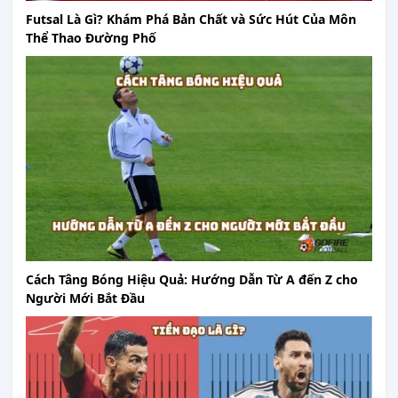
Futsal Là Gì? Khám Phá Bản Chất và Sức Hút Của Môn
Thể Thao Đường Phố
Cách Tâng Bóng Hiệu Quả: Hướng Dẫn Từ A đến Z cho
Người Mới Bắt Đầu