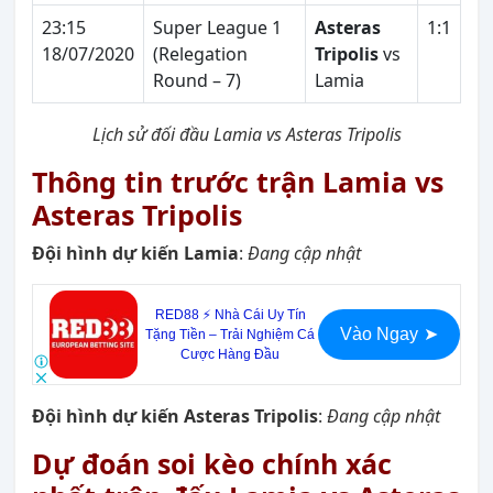
23:15
Super League 1
Asteras
1:1
18/07/2020
(Relegation
Tripolis
vs
Round – 7)
Lamia
Lịch sử đối đầu Lamia vs Asteras Tripolis
Thông tin trước trận Lamia vs
Asteras Tripolis
Đội hình dự kiến Lamia
:
Đang cập nhật
RED88 ⚡ Nhà Cái Uy Tín
Vào Ngay
➤
Tặng Tiền – Trải Nghiệm Cá
Cược Hàng Đầu
Đội hình dự kiến Asteras Tripolis
:
Đang cập nhật
Dự đoán soi kèo chính xác