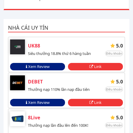
NHÀ CÁI UY TÍN
UK88
5.0
Siêu thưởng 18.8% thứ 6 hàng tuần
Điều khoản
Xem Review
Link
DEBET
5.0
Thưởng nạp 110% lần nạp đầu tiên
Điều khoản
Xem Review
Link
8Live
5.0
Thưởng nạp lần đầu lên đến 100K!
Điều khoản