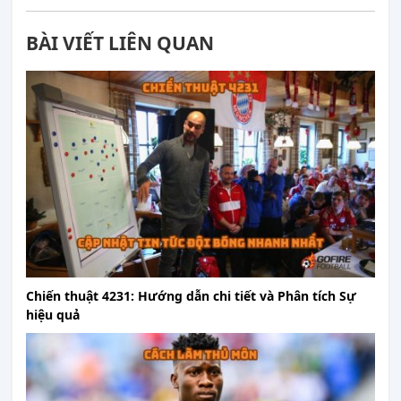
BÀI VIẾT LIÊN QUAN
Chiến thuật 4231: Hướng dẫn chi tiết và Phân tích Sự
hiệu quả