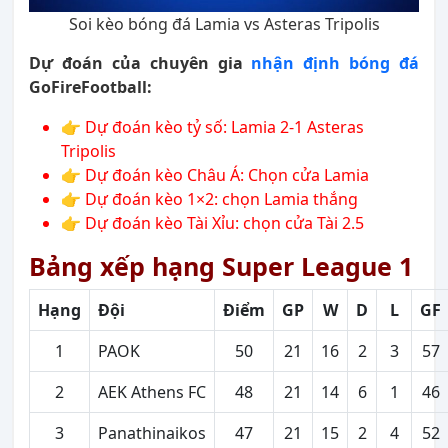
Soi kèo bóng đá Lamia vs Asteras Tripolis
Dự đoán của chuyên gia
nhận định bóng đá
GoFireFootball:
👉 Dự đoán kèo tỷ số: Lamia 2-1 Asteras
Tripolis
👉 Dự đoán kèo Châu Á: Chọn cửa Lamia
👉 Dự đoán kèo 1×2: chọn Lamia thắng
👉 Dự đoán kèo Tài Xỉu: chọn cửa Tài 2.5
Bảng xếp hạng Super League 1
Hạng
Đội
Điểm
GP
W
D
L
GF
1
PAOK
50
21
16
2
3
57
2
AEK Athens FC
48
21
14
6
1
46
3
Panathinaikos
47
21
15
2
4
52