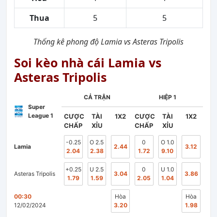
Thua
5
5
Thống kê phong độ Lamia vs Asteras Tripolis
Soi kèo nhà cái Lamia vs
Asteras Tripolis
CẢ TRẬN
HIỆP 1
Super
League 1
CƯỢC
TÀI
1X2
CƯỢC
TÀI
1X2
CHẤP
XỈU
CHẤP
XỈU
-0.25
O 2.5
0
O 1.0
Lamia
2.44
3.12
2.04
2.38
1.72
9.10
+0.25
U 2.5
0
U 1.0
Asteras Tripolis
3.04
3.86
1.79
1.59
2.05
1.04
00:30
Hòa
Hòa
12/02/2024
3.20
1.98