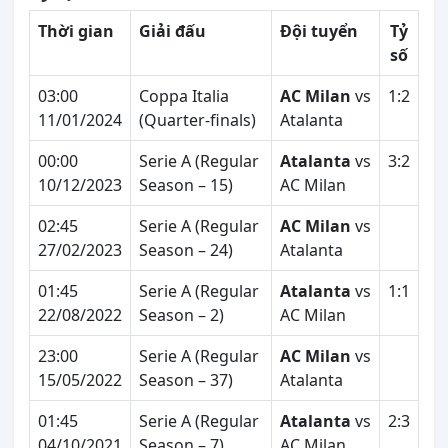
Thời gian
Giải đấu
Đội tuyển
Tỷ
số
03:00
Coppa Italia
AC Milan
vs
1:2
11/01/2024
(Quarter-finals)
Atalanta
00:00
Serie A (Regular
Atalanta
vs
3:2
10/12/2023
Season – 15)
AC Milan
02:45
Serie A (Regular
AC Milan
vs
27/02/2023
Season – 24)
Atalanta
01:45
Serie A (Regular
Atalanta
vs
1:1
22/08/2022
Season – 2)
AC Milan
23:00
Serie A (Regular
AC Milan
vs
15/05/2022
Season – 37)
Atalanta
01:45
Serie A (Regular
Atalanta
vs
2:3
04/10/2021
Season – 7)
AC Milan