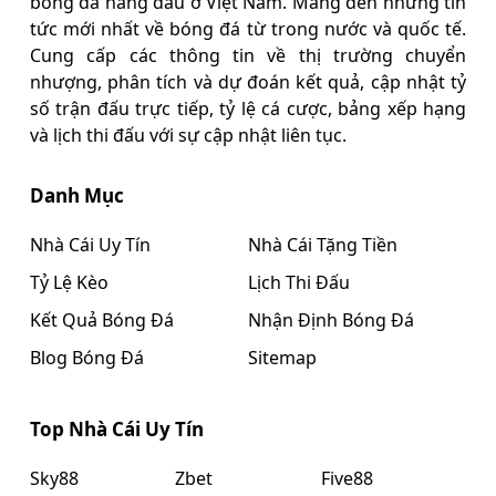
bóng đá hàng đầu ở Việt Nam. Mang đến những tin
tức mới nhất về bóng đá từ trong nước và quốc tế.
Cung cấp các thông tin về thị trường chuyển
nhượng, phân tích và dự đoán kết quả, cập nhật tỷ
số trận đấu trực tiếp, tỷ lệ cá cược, bảng xếp hạng
và lịch thi đấu với sự cập nhật liên tục.
Danh Mục
Nhà Cái Uy Tín
Nhà Cái Tặng Tiền
Tỷ Lệ Kèo
Lịch Thi Đấu
Kết Quả Bóng Đá
Nhận Định Bóng Đá
Blog Bóng Đá
Sitemap
Top Nhà Cái Uy Tín
Sky88
Zbet
Five88