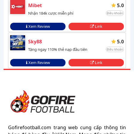
Mibet
5.0
Nhận 184k cược miễn phí
Điều khoản
Xem Review
Link
Sky88
5.0
Tặng ngay 110% thẻ nạp đầu tiên
Điều khoản
Xem Review
Link
Gofirefootball.com trang web cung cấp thông tin