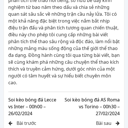
phân tích thể thao nổi tiếng, sở hữu bề dày kinh
nghiệm từ bao năm theo dấu và chia sẻ những
quan sát sâu sắc về những trận cầu nảy lửa. Tôi có
một khả năng đặc biệt trong việc nắm bắt nhịp
điệu trận đấu và phân tích tương quan chiến thuật,
điều này cho phép tôi cung cấp những bài viết
phân tích thể thao sâu rộng và độc đáo, làm nổi bật
những mảng màu sống động của thế giới thể thao
đa dạng. Đồng hành cùng tôi qua từng bài viết, bạn
sẽ cùng khám phá những câu chuyện thể thao kích
thích và truyền cảm hứng, dưới góc nhìn của một
người có tâm huyết và sự hiểu biết chuyên môn
cao.
Soi kèo bóng đá Lecce
Soi kèo bóng đá AS Roma
vs Inter – 00h00 –
vs Torino – 00h30 –
26/02/2024
27/02/2024
Bài trước
Bài sau