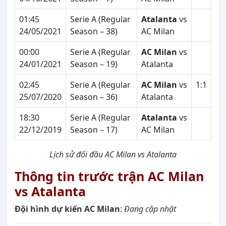
01:45
Serie A (Regular
Atalanta
vs
24/05/2021
Season – 38)
AC Milan
00:00
Serie A (Regular
AC Milan
vs
24/01/2021
Season – 19)
Atalanta
02:45
Serie A (Regular
AC Milan
vs
1:1
25/07/2020
Season – 36)
Atalanta
18:30
Serie A (Regular
Atalanta
vs
22/12/2019
Season – 17)
AC Milan
Lịch sử đối đầu AC Milan vs Atalanta
Thông tin trước trận AC Milan
vs Atalanta
Đội hình dự kiến AC Milan
:
Đang cập nhật