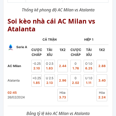
Thống kê phong độ AC Milan vs Atalanta
Soi kèo nhà cái AC Milan vs
Atalanta
CẢ TRẬN
HIỆP 1
Serie A
CƯỢC
TÀI
1X2
CƯỢC
TÀI
1X2
CHẤP
XỈU
CHẤP
XỈU
-0.25
O 2.5
0
O 1.0
AC Milan
2.44
2.88
2.10
1.83
1.76
6.25
+0.25
U 2.5
0
U 1.0
Atalanta
2.96
3.40
1.85
2.13
2.02
1.11
02:45
Hòa
Hòa
26/02/2024
3.73
2.24
Bảng tỷ lệ kèo AC Milan vs Atalanta