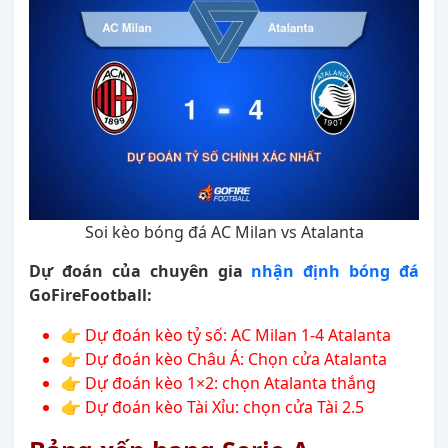
Soi kèo bóng đá AC Milan vs Atalanta
Dự đoán của chuyên gia
nhận định bóng đá
GoFireFootball:
👉 Dự đoán kèo tỷ số: AC Milan 1-4 Atalanta
👉 Dự đoán kèo Châu Á: Chọn cửa Atalanta
👉 Dự đoán kèo 1×2: chọn Atalanta thắng
👉 Dự đoán kèo Tài Xỉu: chọn cửa Tài 2.5