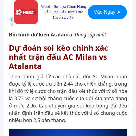
Mibet – Sự Lựa Chọn Hàng
Vào Ngay
➤
Đầu Cho Cá Cược Trực
Tuyến Uy Tín
Đội hình dự kiến Atalanta
:
Đang cập nhật
Dự đoán soi kèo chính xác
nhất trận đấu AC Milan vs
Atalanta
Theo đánh giá từ các nhà cái, đội AC Milan nhận
được tỷ lệ cược ưu tiên 2.44 cho chiến thắng, trong
khi đó tỷ lệ cược cho trận đấu kết thúc với tỷ số hòa
là 3.73 và cơ hội thắng cuộc của đội Atalanta đang
ở mức 2.96. Các chuyên gia soi kèo bóng đá đều
nhận định trận đấu sẽ kết thúc với tỉ số chung cuộc
nhiều hơn 2.5 bàn thắng.