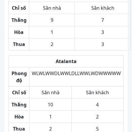
Chỉ số
Sân nhà
Sân khách
Thắng
9
7
Hòa
1
3
Thua
2
3
Atalanta
Phong
WLWLWWDLWWLDLLWWLWDWWWWW
độ
Chỉ số
Sân nhà
Sân khách
Thắng
10
4
Hòa
1
2
Thua
2
5