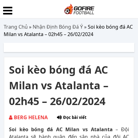
Trang Chủ
»
Nhận Định Bóng Đá Ý
»
Soi kèo bóng đá AC
Milan vs Atalanta – 02h45 – 26/02/2024
Soi kèo bóng đá AC
Milan vs Atalanta –
02h45 – 26/02/2024
BERG HELENA
Đọc bài viết
Soi kèo bóng đá AC Milan vs Atalanta
– Đội
Atalanta sẽ hành quân đến sân nhà của đội AC