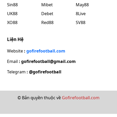
Sin88
Mibet
May88
UK88
Debet
8Live
XO88
Red88
SV88
Liện Hệ
Website
:
gofirefootball.com
Email
:
gofirefootball@gmail.com
Telegram
: @gofirefootball
© Bản quyền thuộc về
Gofirefootball.com