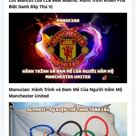
Los Blancos của CLB Real Madrid: Hành Trình Khám Phá
Biệt Danh Đầy Thú Vị
Manucian: Hành Trình và Đam Mê Của Người Hâm Mộ
Manchester United