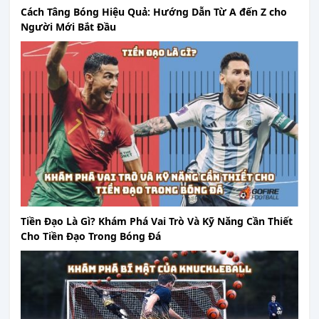
Cách Tâng Bóng Hiệu Quả: Hướng Dẫn Từ A đến Z cho
Người Mới Bắt Đầu
Tiền Đạo Là Gì? Khám Phá Vai Trò Và Kỹ Năng Cần Thiết
Cho Tiền Đạo Trong Bóng Đá