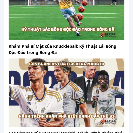
Khám Phá Bí Mật của Knuckleball: Kỹ Thuật Lái Bóng
Độc Đáo trong Bóng Đá