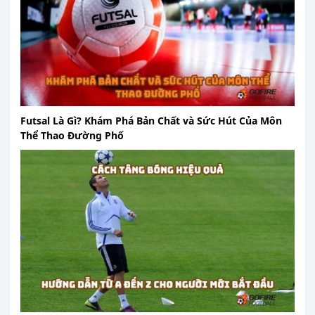
Futsal Là Gì? Khám Phá Bản Chất và Sức Hút Của Môn
Thể Thao Đường Phố