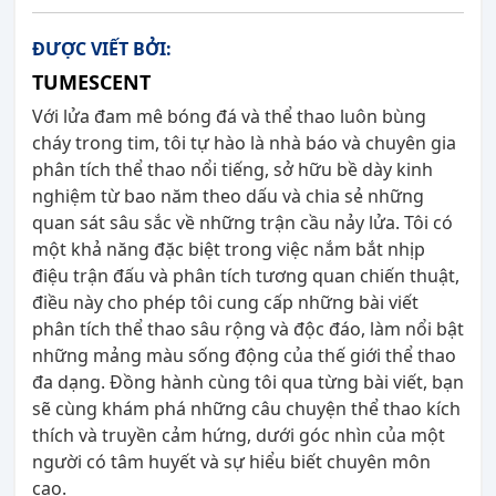
ĐƯỢC VIẾT BỞI:
TUMESCENT
Với lửa đam mê bóng đá và thể thao luôn bùng
cháy trong tim, tôi tự hào là nhà báo và chuyên gia
phân tích thể thao nổi tiếng, sở hữu bề dày kinh
nghiệm từ bao năm theo dấu và chia sẻ những
quan sát sâu sắc về những trận cầu nảy lửa. Tôi có
một khả năng đặc biệt trong việc nắm bắt nhịp
điệu trận đấu và phân tích tương quan chiến thuật,
điều này cho phép tôi cung cấp những bài viết
phân tích thể thao sâu rộng và độc đáo, làm nổi bật
những mảng màu sống động của thế giới thể thao
đa dạng. Đồng hành cùng tôi qua từng bài viết, bạn
sẽ cùng khám phá những câu chuyện thể thao kích
thích và truyền cảm hứng, dưới góc nhìn của một
người có tâm huyết và sự hiểu biết chuyên môn
cao.