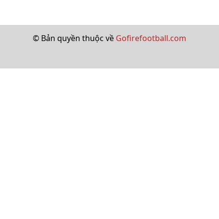
© Bản quyền thuộc về
Gofirefootball.com