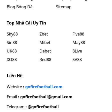
Blog Bóng Đá
Sitemap
Top Nhà Cái Uy Tín
Sky88
Zbet
Five88
Sin88
Mibet
May88
UK88
Debet
8Live
XO88
Red88
SV88
Liện Hệ
Website
:
gofirefootball.com
Email
:
gofirefootball@gmail.com
Telegram
: @gofirefootball