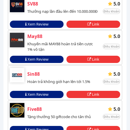
SV88
5.0
Thưởng nạp lần đầu lên đến 10.000.000Đ
Điều khoản
Xem Review
Link
May88
5.0
Khuyến mãi MAY88 hoàn trả tiền cược
Điều khoản
1% vô tận
Xem Review
Link
Sin88
5.0
Hoàn trả không giới hạn lên tới 1.5%
Điều khoản
Xem Review
Link
Five88
5.0
Tặng thưởng 50 giftcode cho tân thủ
Điều khoản
Xem Review
Link