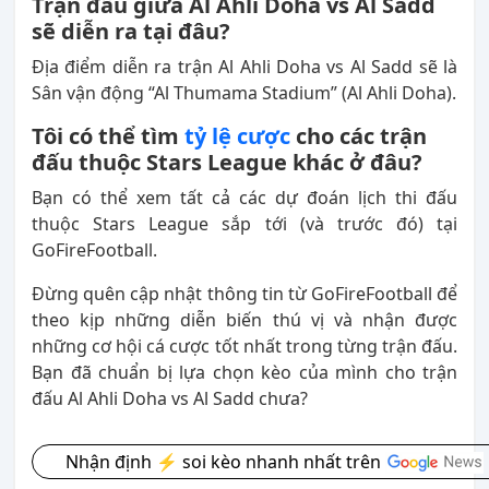
Trận đấu giữa Al Ahli Doha vs Al Sadd
sẽ diễn ra tại đâu?
Địa điểm diễn ra trận Al Ahli Doha vs Al Sadd sẽ là
Sân vận động “Al Thumama Stadium” (Al Ahli Doha).
Tôi có thể tìm
tỷ lệ cược
cho các trận
đấu thuộc Stars League khác ở đâu?
Bạn có thể xem tất cả các dự đoán lịch thi đấu
thuộc Stars League sắp tới (và trước đó) tại
GoFireFootball.
Đừng quên cập nhật thông tin từ GoFireFootball để
theo kịp những diễn biến thú vị và nhận được
những cơ hội cá cược tốt nhất trong từng trận đấu.
Bạn đã chuẩn bị lựa chọn kèo của mình cho trận
đấu Al Ahli Doha vs Al Sadd chưa?
Nhận định ⚡ soi kèo nhanh nhất trên