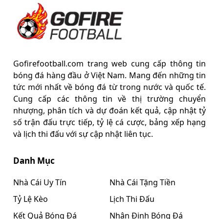
Gofirefootball.com trang web cung cấp thông tin
bóng đá hàng đầu ở Việt Nam. Mang đến những tin
tức mới nhất về bóng đá từ trong nước và quốc tế.
Cung cấp các thông tin về thị trường chuyển
nhượng, phân tích và dự đoán kết quả, cập nhật tỷ
số trận đấu trực tiếp, tỷ lệ cá cược, bảng xếp hạng
và lịch thi đấu với sự cập nhật liên tục.
Danh Mục
Nhà Cái Uy Tín
Nhà Cái Tặng Tiền
Tỷ Lệ Kèo
Lịch Thi Đấu
Kết Quả Bóng Đá
Nhận Định Bóng Đá