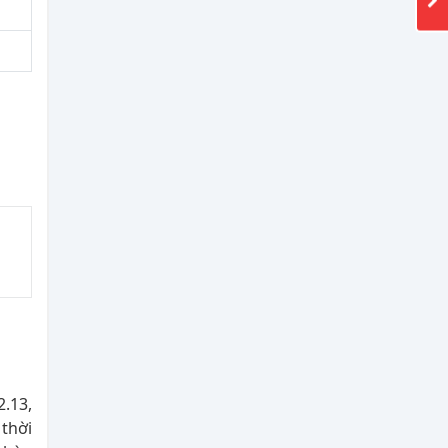
2.13,
 thời