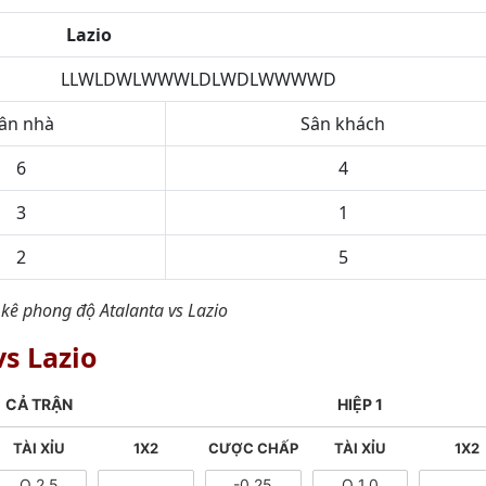
Lazio
LLWLDWLWWWLDLWDLWWWWD
ân nhà
Sân khách
6
4
3
1
2
5
kê phong độ Atalanta vs Lazio
vs Lazio
CẢ TRẬN
HIỆP 1
TÀI XỈU
1X2
CƯỢC CHẤP
TÀI XỈU
1X2
O 2.5
-0.25
O 1.0