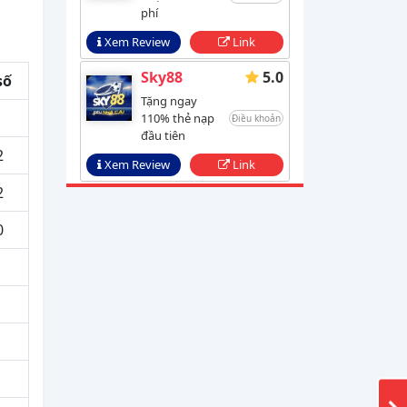
phí
Xem Review
Link
Sky88
5.0
số
Tặng ngay
110% thẻ nạp
Điều khoản
đầu tiên
2
Xem Review
Link
2
0