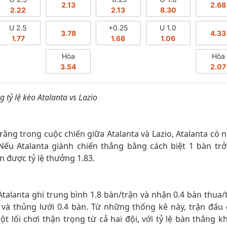
2.13
2.68
2.22
2.13
8.30
U 2.5
+0.25
U 1.0
3.78
4.33
1.77
1.68
1.06
Hòa
Hòa
3.54
2.07
 tỷ lệ kèo Atalanta vs Lazio
rằng trong cuộc chiến giữa Atalanta và Lazio, Atalanta có 
 Nếu Atalanta giành chiến thắng bằng cách biệt 1 bàn trở
 được tỷ lệ thưởng 1.83.
Atalanta ghi trung bình 1.8 bàn/trận và nhận 0.4 bàn thua/
n và thủng lưới 0.4 bàn. Từ những thống kê này, trận đấu
ột lối chơi thận trọng từ cả hai đội, với tỷ lệ bàn thắng 