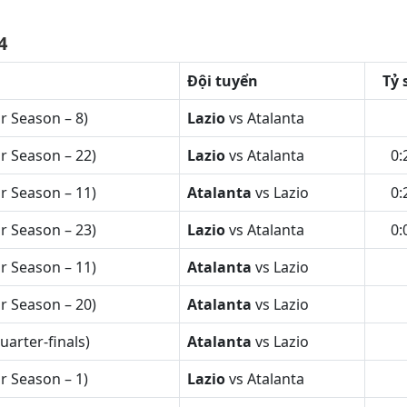
4
Đội tuyển
Tỷ 
r Season – 8)
Lazio
vs Atalanta
ar Season – 22)
Lazio
vs Atalanta
0:
ar Season – 11)
Atalanta
vs Lazio
0:
ar Season – 23)
Lazio
vs Atalanta
0:
ar Season – 11)
Atalanta
vs Lazio
ar Season – 20)
Atalanta
vs Lazio
uarter-finals)
Atalanta
vs Lazio
r Season – 1)
Lazio
vs Atalanta