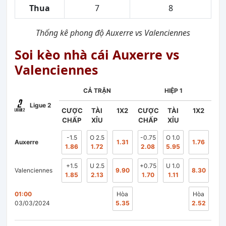
Thua
7
8
Thống kê phong độ Auxerre vs Valenciennes
Soi kèo nhà cái Auxerre vs
Valenciennes
CẢ TRẬN
HIỆP 1
Ligue 2
CƯỢC
TÀI
1X2
CƯỢC
TÀI
1X2
CHẤP
XỈU
CHẤP
XỈU
-1.5
O 2.5
-0.75
O 1.0
Auxerre
1.31
1.76
1.86
1.72
2.08
5.95
+1.5
U 2.5
+0.75
U 1.0
Valenciennes
9.90
8.30
1.85
2.13
1.70
1.11
01:00
Hòa
Hòa
03/03/2024
5.35
2.52