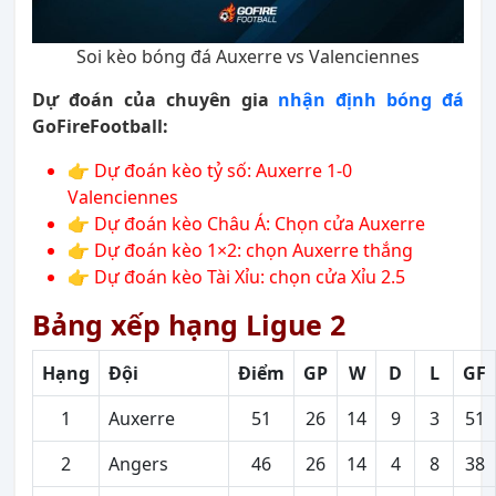
Soi kèo bóng đá Auxerre vs Valenciennes
Dự đoán của chuyên gia
nhận định bóng đá
GoFireFootball:
👉 Dự đoán kèo tỷ số: Auxerre 1-0
Valenciennes
👉 Dự đoán kèo Châu Á: Chọn cửa Auxerre
👉 Dự đoán kèo 1×2: chọn Auxerre thắng
👉 Dự đoán kèo Tài Xỉu: chọn cửa Xỉu 2.5
Bảng xếp hạng Ligue 2
Hạng
Đội
Điểm
GP
W
D
L
GF
1
Auxerre
51
26
14
9
3
51
2
Angers
46
26
14
4
8
38