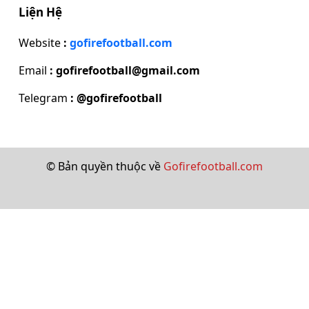
Liện Hệ
Website
:
gofirefootball.com
Email
:
gofirefootball@gmail.com
Telegram
: @gofirefootball
© Bản quyền thuộc về
Gofirefootball.com