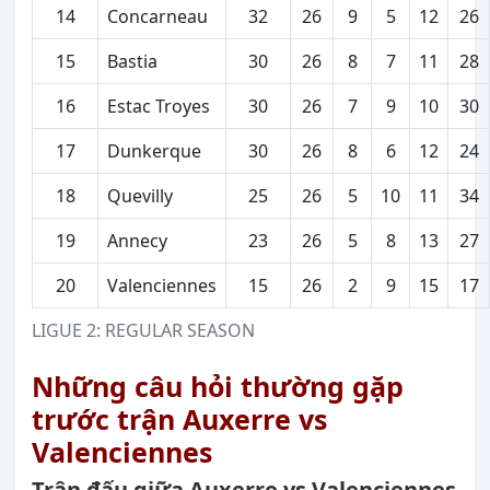
14
Concarneau
32
26
9
5
12
26
15
Bastia
30
26
8
7
11
28
16
Estac Troyes
30
26
7
9
10
30
17
Dunkerque
30
26
8
6
12
24
18
Quevilly
25
26
5
10
11
34
19
Annecy
23
26
5
8
13
27
20
Valenciennes
15
26
2
9
15
17
LIGUE 2: REGULAR SEASON
Những câu hỏi thường gặp
trước trận Auxerre vs
Valenciennes
Trận đấu giữa Auxerre vs Valenciennes