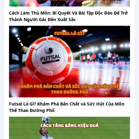
Cách Làm Thủ Môn: Bí Quyết Và Bài Tập Độc Đáo Để Trở
Thành Người Gác Đền Xuất Sắc
Futsal Là Gì? Khám Phá Bản Chất và Sức Hút Của Môn
Thể Thao Đường Phố