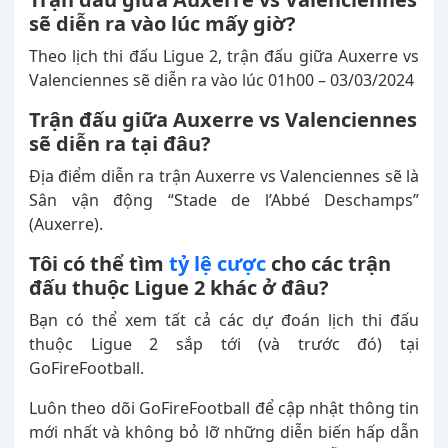
sẽ diễn ra vào lúc mấy giờ?
Theo lịch thi đấu Ligue 2, trận đấu giữa Auxerre vs
Valenciennes sẽ diễn ra vào lúc 01h00 – 03/03/2024
Trận đấu giữa Auxerre vs Valenciennes
sẽ diễn ra tại đâu?
Địa điểm diễn ra trận Auxerre vs Valenciennes sẽ là
Sân vận động “Stade de l’Abbé Deschamps”
(Auxerre).
Tôi có thể tìm
tỷ lệ cược
cho các trận
đấu thuộc Ligue 2 khác ở đâu?
Bạn có thể xem tất cả các dự đoán lịch thi đấu
thuộc Ligue 2 sắp tới (và trước đó) tại
GoFireFootball.
Luôn theo dõi GoFireFootball để cập nhật thông tin
mới nhất và không bỏ lỡ những diễn biến hấp dẫn