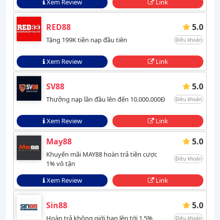
Xem Review
Link
RED88
5.0
Tặng 199K tiền nạp đầu tiên
Điều khoản
Xem Review
Link
SV88
5.0
Thưởng nạp lần đầu lên đến 10.000.000Đ
Điều khoản
Xem Review
Link
May88
5.0
Khuyến mãi MAY88 hoàn trả tiền cược
Điều khoản
1% vô tận
Xem Review
Link
Sin88
5.0
Hoàn trả không giới hạn lên tới 1.5%
Điều khoản