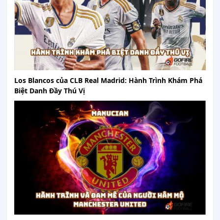
Los Blancos của CLB Real Madrid: Hành Trình Khám Phá
Biệt Danh Đầy Thú Vị