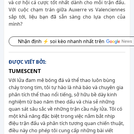
và cơ hội cá cược tốt nhất dành cho mỗi trận đấu.
Với cuộc chạm trán giữa Auxerre vs Valenciennes
sắp tới, liệu bạn đã sẵn sàng cho lựa chọn của
mình?
Nhận định ⚡ soi kèo nhanh nhất trên
ĐƯỢC VIẾT BỞI:
TUMESCENT
Với lửa đam mê bóng đá và thể thao luôn bùng
cháy trong tim, tôi tự hào là nhà báo và chuyên gia
phân tích thể thao nổi tiếng, sở hữu bề dày kinh
nghiệm từ bao năm theo dấu và chia sẻ những
quan sát sâu sắc về những trận cầu nảy lửa. Tôi có
một khả năng đặc biệt trong việc nắm bắt nhịp
điệu trận đấu và phân tích tương quan chiến thuật,
điều này cho phép tôi cung cấp những bài viết