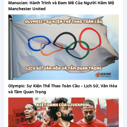
Manucian: Hành Trình và Đam Mê Của Người Hâm Mộ
Manchester United
Olympic: Sự Kiện Thể Thao Toàn Cầu – Lịch Sử, Văn Hóa
và Tầm Quan Trọng