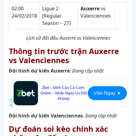
02:00
Ligue 2
Auxerre
vs
24/02/2018
(Regular
Valenciennes
Season – 27)
Lịch sử đối đầu Auxerre vs Valenciennes
Thông tin trước trận Auxerre
vs Valenciennes
Đội hình dự kiến Auxerre
:
Đang cập nhật
Zbet – Đỉnh Cao Cá Cược
Vào Ngay
➤
Online – Nhận Ngay Ưu Đãi
Khủng!
Đội hình dự kiến Valenciennes
:
Đang cập nhật
Dự đoán soi kèo chính xác