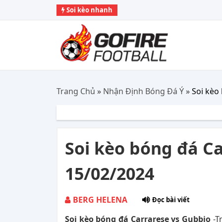
Soi kèo nhanh
Trang Chủ
»
Nhận Định Bóng Đá Ý
»
Soi kèo
Soi kèo bóng đá Ca
15/02/2024
BERG HELENA
Đọc bài viết
Soi kèo bóng đá Carrarese vs Gubbio
-Tr