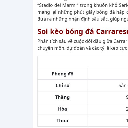
“Stadio dei Marmi” trong khuôn khổ Seri
mang lại những phút giây bóng đá hấp 
đưa ra những nhận định sâu sắc, giúp ngườ
Soi kèo bóng đá Carrares
Phân tích sâu về cuộc đối đầu giữa Carra
chuyên môn, dự đoán và các tỷ lệ kèo cực 
Phong độ
Chỉ số
Sân
Thắng
Hòa
Thua