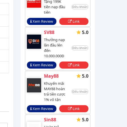
Tặng 199K
tiền nạp đầu
Điều khoản
tiên
Xem Review
Link
SV88
5.0
Thưởng nạp
lần đầu lên
Điều khoản
đến
10.000.000Đ
Xem Review
Link
May88
5.0
Khuyến mãi
MAY88 hoàn
Điều khoản
trả tiền cược
1% vô tận
Xem Review
Link
Sin88
5.0