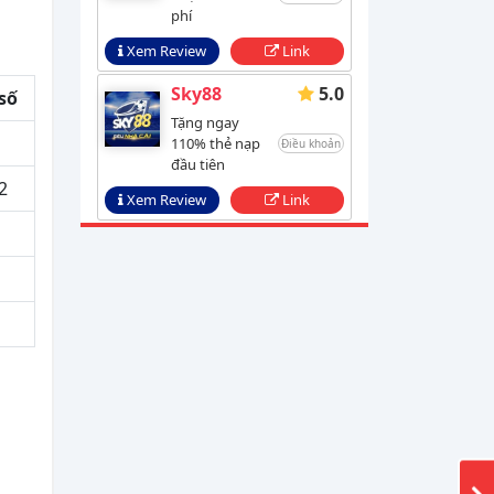
phí
Xem Review
Link
Sky88
5.0
số
Tặng ngay
110% thẻ nạp
Điều khoản
đầu tiên
2
Xem Review
Link