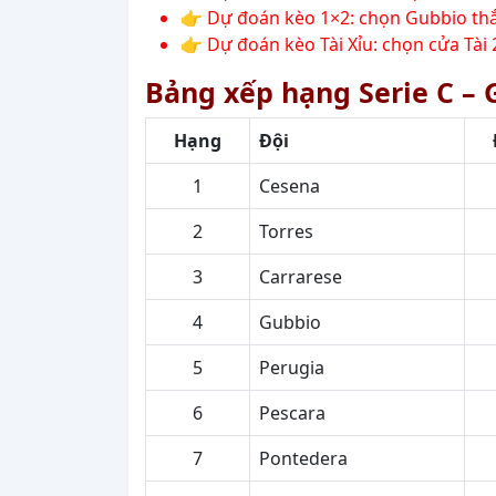
👉 Dự đoán kèo 1×2: chọn Gubbio th
👉 Dự đoán kèo Tài Xỉu: chọn cửa Tài 
Bảng xếp hạng Serie C – 
Hạng
Đội
1
Cesena
2
Torres
3
Carrarese
4
Gubbio
5
Perugia
6
Pescara
7
Pontedera