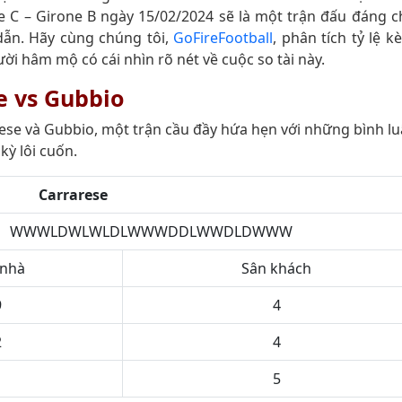
e C – Girone B ngày 15/02/2024 sẽ là một trận đấu đáng c
dẫn. Hãy cùng chúng tôi,
GoFireFootball
, phân tích tỷ lệ k
i hâm mộ có cái nhìn rõ nét về cuộc so tài này.
e vs Gubbio
rese và Gubbio, một trận cầu đầy hứa hẹn với những bình l
kỳ lôi cuốn.
Carrarese
WWWLDWLWLDLWWWDDLWWDLDWWW
 nhà
Sân khách
9
4
2
4
1
5