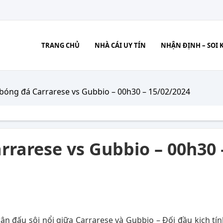
TRANG CHỦ
NHÀ CÁI UY TÍN
NHẬN ĐỊNH – SOI 
 bóng đá Carrarese vs Gubbio – 00h30 – 15/02/2024
rrarese vs Gubbio – 00h30 
ận đấu sôi nổi giữa Carrarese và Gubbio – Đối đầu kịch tín