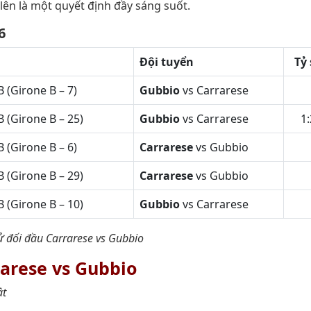
 lên là một quyết định đầy sáng suốt.
6
Đội tuyển
Tỷ 
B (Girone B – 7)
Gubbio
vs Carrarese
B (Girone B – 25)
Gubbio
vs Carrarese
1:
B (Girone B – 6)
Carrarese
vs Gubbio
B (Girone B – 29)
Carrarese
vs Gubbio
B (Girone B – 10)
Gubbio
vs Carrarese
ử đối đầu Carrarese vs Gubbio
rarese vs Gubbio
ật