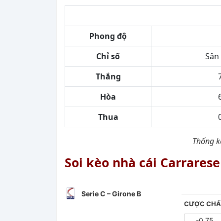
Phong độ
Chỉ số
Sân
Thắng
Hòa
Thua
Thống k
Soi kèo nhà cái Carrares
Serie C – Girone B
CƯỢC CHẤ
-0.75