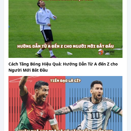
Cách Tâng Bóng Hiệu Quả: Hướng Dẫn Từ A đến Z cho
Người Mới Bắt Đầu