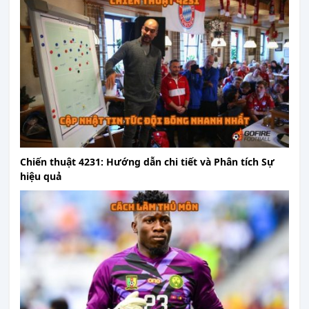
Chiến thuật 4231: Hướng dẫn chi tiết và Phân tích Sự
hiệu quả