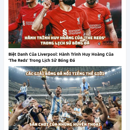
Biệt Danh Của Liverpool: Hành Trình Huy Hoàng Của
‘The Reds’ Trong Lịch Sử Bóng Đá