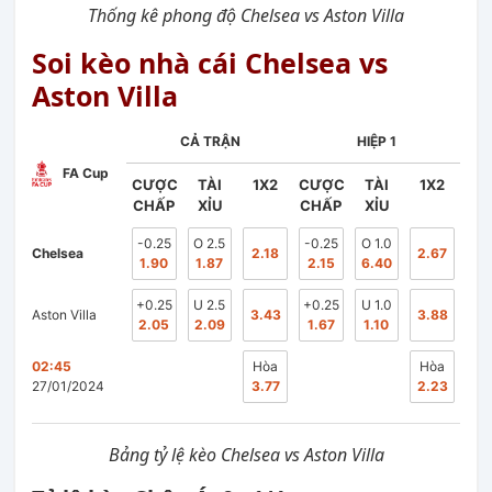
Thống kê phong độ Chelsea vs Aston Villa
Soi kèo nhà cái Chelsea vs
Aston Villa
CẢ TRẬN
HIỆP 1
FA Cup
CƯỢC
TÀI
1X2
CƯỢC
TÀI
1X2
CHẤP
XỈU
CHẤP
XỈU
-0.25
O 2.5
-0.25
O 1.0
Chelsea
2.18
2.67
1.90
1.87
2.15
6.40
+0.25
U 2.5
+0.25
U 1.0
Aston Villa
3.43
3.88
2.05
2.09
1.67
1.10
02:45
Hòa
Hòa
27/01/2024
3.77
2.23
Bảng tỷ lệ kèo Chelsea vs Aston Villa