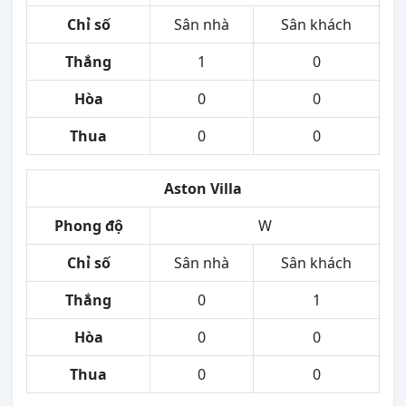
Chỉ số
Sân nhà
Sân khách
Thắng
1
0
Hòa
0
0
Thua
0
0
Aston Villa
Phong độ
W
Chỉ số
Sân nhà
Sân khách
Thắng
0
1
Hòa
0
0
Thua
0
0