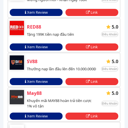
Xem Review
Link
RED88
5.0
Tặng 199K tiền nạp đầu tiên
Điều khoản
Xem Review
Link
SV88
5.0
Thưởng nạp lần đầu lên đến 10.000.000Đ
Điều khoản
Xem Review
Link
May88
5.0
Khuyến mãi MAY88 hoàn trả tiền cược
Điều khoản
1% vô tận
Xem Review
Link