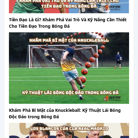
Tiền Đạo Là Gì? Khám Phá Vai Trò Và Kỹ Năng Cần Thiết
Cho Tiền Đạo Trong Bóng Đá
Khám Phá Bí Mật của Knuckleball: Kỹ Thuật Lái Bóng
Độc Đáo trong Bóng Đá