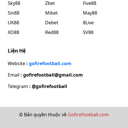
Sky88
Zbet
Five88
Sin88
Mibet
May88
UK88
Debet
8Live
XO88
Red88
SV88
Liện Hệ
Website
:
gofirefootball.com
Email
:
gofirefootball@gmail.com
Telegram
: @gofirefootball
© Bản quyền thuộc về
Gofirefootball.com