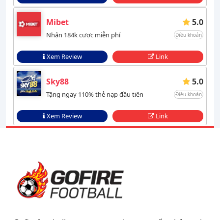
Mibet
5.0
Nhận 184k cược miễn phí
Điều khoản
Xem Review
Link
Sky88
5.0
Tặng ngay 110% thẻ nạp đầu tiên
Điều khoản
Xem Review
Link