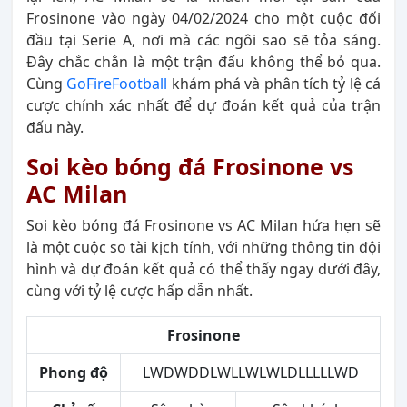
Frosinone vào ngày 04/02/2024 cho một cuộc đối
đầu tại Serie A, nơi mà các ngôi sao sẽ tỏa sáng.
Đây chắc chắn là một trận đấu không thể bỏ qua.
Cùng
GoFireFootball
khám phá và phân tích tỷ lệ cá
cược chính xác nhất để dự đoán kết quả của trận
đấu này.
Soi kèo bóng đá Frosinone vs
AC Milan
Soi kèo bóng đá Frosinone vs AC Milan hứa hẹn sẽ
là một cuộc so tài kịch tính, với những thông tin đội
hình và dự đoán kết quả có thể thấy ngay dưới đây,
cùng với tỷ lệ cược hấp dẫn nhất.
Frosinone
Phong độ
LWDWDDLWLLWLWLDLLLLLWD