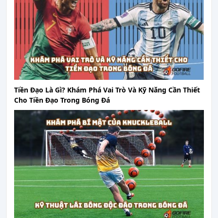
Tiền Đạo Là Gì? Khám Phá Vai Trò Và Kỹ Năng Cần Thiết
Cho Tiền Đạo Trong Bóng Đá