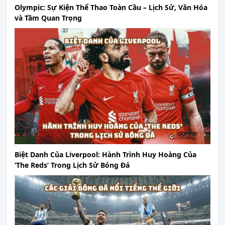
Olympic: Sự Kiện Thể Thao Toàn Cầu – Lịch Sử, Văn Hóa
và Tầm Quan Trọng
Biệt Danh Của Liverpool: Hành Trình Huy Hoàng Của
‘The Reds’ Trong Lịch Sử Bóng Đá