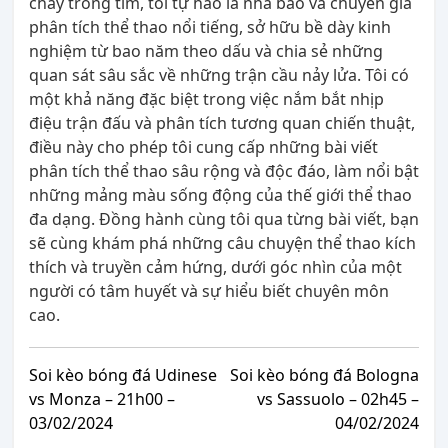
cháy trong tim, tôi tự hào là nhà báo và chuyên gia
phân tích thể thao nổi tiếng, sở hữu bề dày kinh
nghiệm từ bao năm theo dấu và chia sẻ những
quan sát sâu sắc về những trận cầu nảy lửa. Tôi có
một khả năng đặc biệt trong việc nắm bắt nhịp
điệu trận đấu và phân tích tương quan chiến thuật,
điều này cho phép tôi cung cấp những bài viết
phân tích thể thao sâu rộng và độc đáo, làm nổi bật
những mảng màu sống động của thế giới thể thao
đa dạng. Đồng hành cùng tôi qua từng bài viết, bạn
sẽ cùng khám phá những câu chuyện thể thao kích
thích và truyền cảm hứng, dưới góc nhìn của một
người có tâm huyết và sự hiểu biết chuyên môn
cao.
Soi kèo bóng đá Udinese
Soi kèo bóng đá Bologna
vs Monza – 21h00 –
vs Sassuolo – 02h45 –
03/02/2024
04/02/2024