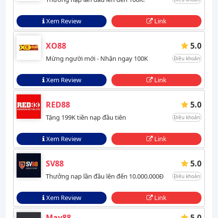
Xem Review
Link
XO88
5.0
Mừng người mới - Nhận ngay 100K
Điều khoản
Xem Review
Link
RED88
5.0
Tặng 199K tiền nạp đầu tiên
Điều khoản
Xem Review
Link
SV88
5.0
Thưởng nạp lần đầu lên đến 10.000.000Đ
Điều khoản
Xem Review
Link
May88
5.0