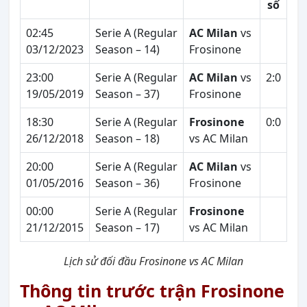
số
02:45
Serie A (Regular
AC Milan
vs
03/12/2023
Season – 14)
Frosinone
23:00
Serie A (Regular
AC Milan
vs
2:0
19/05/2019
Season – 37)
Frosinone
18:30
Serie A (Regular
Frosinone
0:0
26/12/2018
Season – 18)
vs AC Milan
20:00
Serie A (Regular
AC Milan
vs
01/05/2016
Season – 36)
Frosinone
00:00
Serie A (Regular
Frosinone
21/12/2015
Season – 17)
vs AC Milan
Lịch sử đối đầu Frosinone vs AC Milan
Thông tin trước trận Frosinone