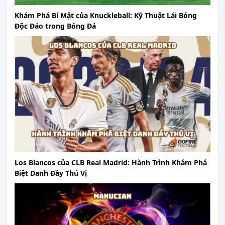
Khám Phá Bí Mật của Knuckleball: Kỹ Thuật Lái Bóng
Độc Đáo trong Bóng Đá
Los Blancos của CLB Real Madrid: Hành Trình Khám Phá
Biệt Danh Đầy Thú Vị