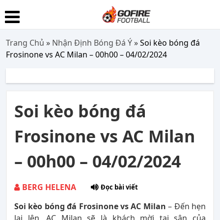
Trang Chủ
»
Nhận Định Bóng Đá Ý
»
Soi kèo bóng đá
Frosinone vs AC Milan – 00h00 – 04/02/2024
Soi kèo bóng đá
Frosinone vs AC Milan
– 00h00 – 04/02/2024
BERG HELENA
Đọc bài viết
Soi kèo bóng đá Frosinone vs AC Milan
– Đến hẹn
lại lên, AC Milan sẽ là khách mời tại sân của