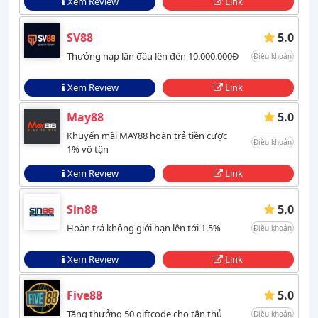
Xem Review
Link
SV88
5.0
Thưởng nạp lần đầu lên đến 10.000.000Đ
Điều khoản
Xem Review
Link
May88
5.0
Khuyến mãi MAY88 hoàn trả tiền cược
Điều khoản
1% vô tận
Xem Review
Link
Sin88
5.0
Hoàn trả không giới hạn lên tới 1.5%
Điều khoản
Xem Review
Link
Five88
5.0
Tặng thưởng 50 giftcode cho tân thủ
Điều khoản