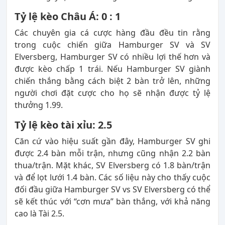
Tỷ lệ kèo Châu Á: 0 : 1
Các chuyên gia cá cược hàng đầu đều tin rằng
trong cuộc chiến giữa Hamburger SV và SV
Elversberg, Hamburger SV có nhiều lợi thế hơn và
được kèo chấp 1 trái. Nếu Hamburger SV giành
chiến thắng bằng cách biệt 2 bàn trở lên, những
người chơi đặt cược cho họ sẽ nhận được tỷ lệ
thưởng 1.99.
Tỷ lệ kèo tài xỉu: 2.5
Căn cứ vào hiệu suất gần đây, Hamburger SV ghi
được 2.4 bàn mỗi trận, nhưng cũng nhận 2.2 bàn
thua/trận. Mặt khác, SV Elversberg có 1.8 bàn/trận
và để lọt lưới 1.4 bàn. Các số liệu này cho thấy cuộc
đối đầu giữa Hamburger SV vs SV Elversberg có thể
sẽ kết thúc với “cơn mưa” bàn thắng, với khả năng
cao là Tài 2.5.