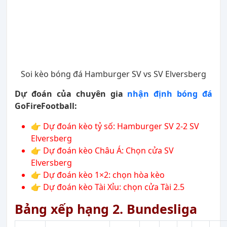
Soi kèo bóng đá Hamburger SV vs SV Elversberg
Dự đoán của chuyên gia
nhận định bóng đá
GoFireFootball:
👉 Dự đoán kèo tỷ số: Hamburger SV 2-2 SV
Elversberg
👉 Dự đoán kèo Châu Á: Chọn cửa SV
Elversberg
👉 Dự đoán kèo 1×2: chọn hòa kèo
👉 Dự đoán kèo Tài Xỉu: chọn cửa Tài 2.5
Bảng xếp hạng 2. Bundesliga