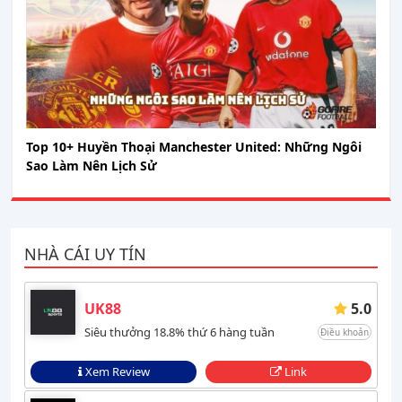
Top 10+ Huyền Thoại Manchester United: Những Ngôi
Sao Làm Nên Lịch Sử
NHÀ CÁI UY TÍN
UK88
5.0
Siêu thưởng 18.8% thứ 6 hàng tuần
Điều khoản
Xem Review
Link