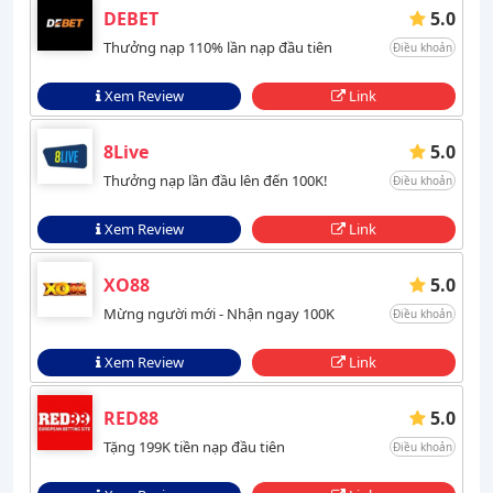
DEBET
5.0
Thưởng nạp 110% lần nạp đầu tiên
Điều khoản
Xem Review
Link
8Live
5.0
Thưởng nạp lần đầu lên đến 100K!
Điều khoản
Xem Review
Link
XO88
5.0
Mừng người mới - Nhận ngay 100K
Điều khoản
Xem Review
Link
RED88
5.0
Tặng 199K tiền nạp đầu tiên
Điều khoản