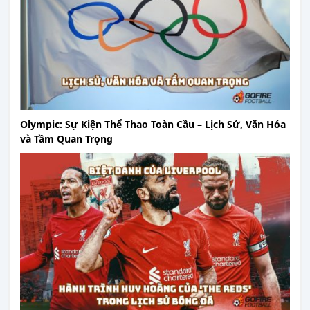
Olympic: Sự Kiện Thể Thao Toàn Cầu – Lịch Sử, Văn Hóa
và Tầm Quan Trọng