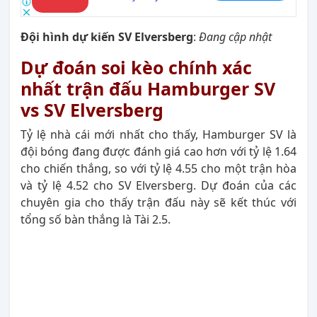
Đội hình dự kiến SV Elversberg
:
Đang cập nhật
Dự đoán soi kèo chính xác
nhất trận đấu Hamburger SV
vs SV Elversberg
Tỷ lệ nhà cái mới nhất cho thấy, Hamburger SV là
đội bóng đang được đánh giá cao hơn với tỷ lệ 1.64
cho chiến thắng, so với tỷ lệ 4.55 cho một trận hòa
và tỷ lệ 4.52 cho SV Elversberg. Dự đoán của các
chuyên gia cho thấy trận đấu này sẽ kết thúc với
tổng số bàn thắng là Tài 2.5.