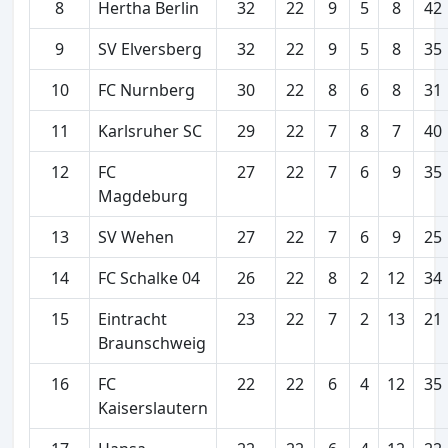
8
Hertha Berlin
32
22
9
5
8
42
9
SV Elversberg
32
22
9
5
8
35
10
FC Nurnberg
30
22
8
6
8
31
11
Karlsruher SC
29
22
7
8
7
40
12
FC
27
22
7
6
9
35
Magdeburg
13
SV Wehen
27
22
7
6
9
25
14
FC Schalke 04
26
22
8
2
12
34
15
Eintracht
23
22
7
2
13
21
Braunschweig
16
FC
22
22
6
4
12
35
Kaiserslautern