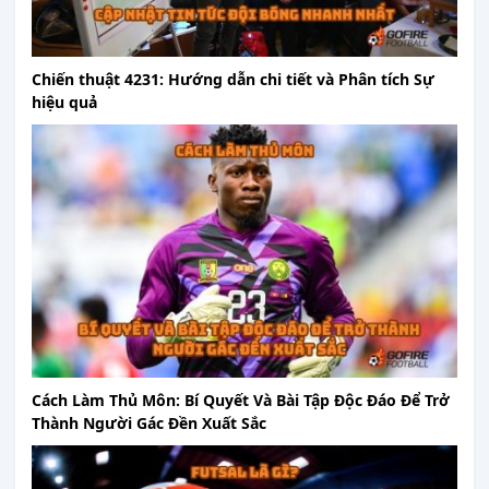
Chiến thuật 4231: Hướng dẫn chi tiết và Phân tích Sự
hiệu quả
Cách Làm Thủ Môn: Bí Quyết Và Bài Tập Độc Đáo Để Trở
Thành Người Gác Đền Xuất Sắc