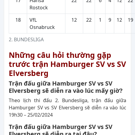
17
Hansa
22
22
6
4
12
22
Rostock
18
VfL
12
22
1
9
12
19
Osnabruck
2. BUNDESLIGA
Những câu hỏi thường gặp
trước trận Hamburger SV vs SV
Elversberg
Trận đấu giữa Hamburger SV vs SV
Elversberg sẽ diễn ra vào lúc mấy giờ?
Theo lịch thi đấu 2. Bundesliga, trận đấu giữa
Hamburger SV vs SV Elversberg sẽ diễn ra vào lúc
19h30 – 25/02/2024
Trận đấu giữa Hamburger SV vs SV
Elversberg sẽ diễn ra tại đâu?