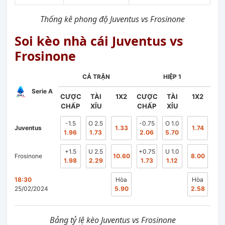
Thống kê phong độ Juventus vs Frosinone
Soi kèo nhà cái Juventus vs
Frosinone
CẢ TRẬN
HIỆP 1
Serie A
CƯỢC
TÀI
1X2
CƯỢC
TÀI
1X2
CHẤP
XỈU
CHẤP
XỈU
-1.5
O 2.5
-0.75
O 1.0
Juventus
1.33
1.74
1.96
1.73
2.06
5.70
+1.5
U 2.5
+0.75
U 1.0
Frosinone
10.60
8.00
1.98
2.29
1.73
1.12
18:30
Hòa
Hòa
25/02/2024
5.90
2.58
Bảng tỷ lệ kèo Juventus vs Frosinone