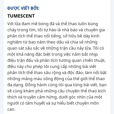
ĐƯỢC VIẾT BỞI:
TUMESCENT
Với lửa đam mê bóng đá và thể thao luôn bùng
cháy trong tim, tôi tự hào là nhà báo và chuyên gia
phân tích thể thao nổi tiếng, sở hữu bề dày kinh
nghiệm từ bao năm theo dấu và chia sẻ những
quan sát sâu sắc về những trận cầu nảy lửa. Tôi có
một khả năng đặc biệt trong việc nắm bắt nhịp
điệu trận đấu và phân tích tương quan chiến thuật,
điều này cho phép tôi cung cấp những bài viết
phân tích thể thao sâu rộng và độc đáo, làm nổi bật
những mảng màu sống động của thế giới thể thao
đa dạng. Đồng hành cùng tôi qua từng bài viết, bạn
sẽ cùng khám phá những câu chuyện thể thao kích
thích và truyền cảm hứng, dưới góc nhìn của một
người có tâm huyết và sự hiểu biết chuyên môn
cao.