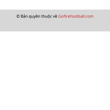
© Bản quyền thuộc về
Gofirefootball.com