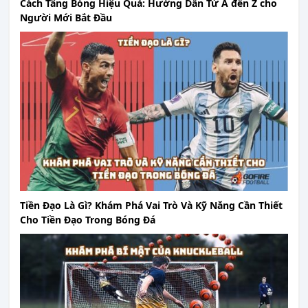
Cách Tâng Bóng Hiệu Quả: Hướng Dẫn Từ A đến Z cho
Người Mới Bắt Đầu
Tiền Đạo Là Gì? Khám Phá Vai Trò Và Kỹ Năng Cần Thiết
Cho Tiền Đạo Trong Bóng Đá