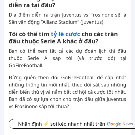
diễn ra tại đâu?
Địa điểm diễn ra trận Juventus vs Frosinone sẽ là
Sân vận động “Allianz Stadium” (Juventus).
Tôi có thể tìm
tỷ lệ cược
cho các trận
đấu thuộc Serie A khác ở đâu?
Bạn có thể xem tất cả các dự đoán lịch thi đấu
thuộc Serie A sắp tới (và trước đó) tại
GoFireFootball.
Đừng quên theo dõi GoFireFootball để cập nhật
những thông tin mới nhất, theo dõi sát sao những
diễn biến thú vị và nắm bắt cơ hội cá cược tốt nhất.
Bạn đã có sự lựa chọn cho trận đấu giữa Juventus
vs Frosinone sắp tới chưa?
Nhận định ⚡ soi kèo nhanh nhất trên