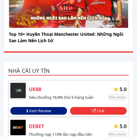
Top 10+ Huyền Thoại Manchester United: Những Ngôi
Sao Làm Nên Lịch Sử
NHÀ CÁI UY TÍN
UK88
5.0
Siêu thưởng 18.8% thứ 6 hàng tuần
Điều khoản
Xem Review
Link
DEBET
5.0
Thưởng nạp 110% lần nạp đầu tiên
Điều khoản