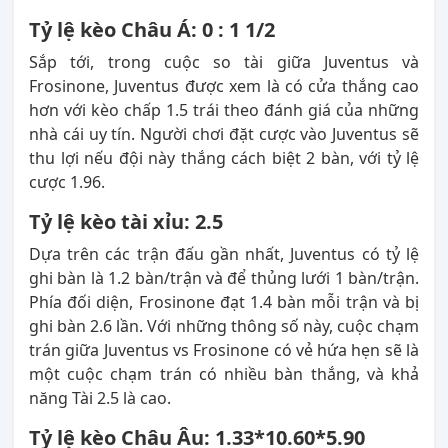
Tỷ lệ kèo Châu Á: 0 : 1 1/2
Sắp tới, trong cuộc so tài giữa Juventus và
Frosinone, Juventus được xem là có cửa thắng cao
hơn với kèo chấp 1.5 trái theo đánh giá của những
nhà cái uy tín. Người chơi đặt cược vào Juventus sẽ
thu lợi nếu đội này thắng cách biệt 2 bàn, với tỷ lệ
cược 1.96.
Tỷ lệ kèo tài xỉu: 2.5
Dựa trên các trận đấu gần nhất, Juventus có tỷ lệ
ghi bàn là 1.2 bàn/trận và để thủng lưới 1 bàn/trận.
Phía đối diện, Frosinone đạt 1.4 bàn mỗi trận và bị
ghi bàn 2.6 lần. Với những thông số này, cuộc chạm
trán giữa Juventus vs Frosinone có vẻ hứa hẹn sẽ là
một cuộc chạm trán có nhiều bàn thắng, và khả
năng Tài 2.5 là cao.
Tỷ lệ kèo Châu Âu: 1.33*10.60*5.90