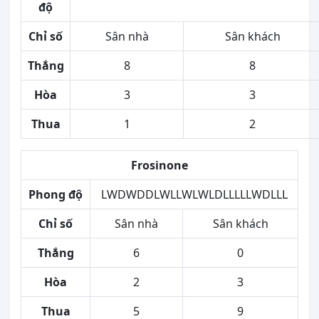
độ
Chỉ số
Sân nhà
Sân khách
Thắng
8
8
Hòa
3
3
Thua
1
2
Frosinone
Phong độ
LWDWDDLWLLWLWLDLLLLLWDLLL
Chỉ số
Sân nhà
Sân khách
Thắng
6
0
Hòa
2
3
Thua
5
9