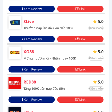
Xem Review
Link
8Live
5.0
Thưởng nạp lần đầu lên đến 100K!
Điều khoản
Xem Review
Link
XO88
5.0
Mừng người mới - Nhận ngay 100K
Điều khoản
Xem Review
Link
RED88
5.0
Tặng 199K tiền nạp đầu tiên
Điều khoản
Xem Review
Link