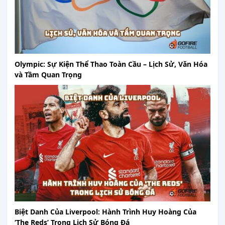
Olympic: Sự Kiện Thể Thao Toàn Cầu – Lịch Sử, Văn Hóa
và Tầm Quan Trọng
Biệt Danh Của Liverpool: Hành Trình Huy Hoàng Của
‘The Reds’ Trong Lịch Sử Bóng Đá