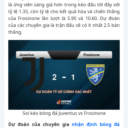
là ứng viên sáng giá hơn trong kèo đấu tới đây với
tỷ lệ 1.33, còn tỷ lệ cho kết quả hòa và chiến thắng
của Frosinone lần lượt là 5.90 và 10.60. Dự đoán
của các chuyên gia là trận đấu sẽ có ít nhất 2.5 bàn
thắng.
Soi kèo bóng đá Juventus vs Frosinone
Dự đoán của chuyên gia
nhận định bóng đá