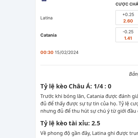
CƯỢC CH
+0.25
Latina
2.60
-0.25
Catania
1.41
00:30
15/02/2024
Bảng
Tỷ lệ kèo Châu Á: 1/4 : 0
Trước khi bóng lăn, Catania được đánh giá
đủ để thấy được sự tự tin của họ. Tỷ lệ c
nhưng đủ để thu hút sự chú ý từ giới đầu 
Tỷ lệ kèo tài xỉu: 2.5
Về phong độ gần đây, Latina ghi được trun