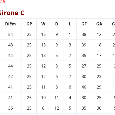
2.5
Girone C
Điểm
GP
W
D
L
GF
GA
G
54
25
15
9
1
38
12
2
48
25
13
9
3
39
18
2
44
25
13
5
7
35
17
1
44
25
12
8
5
27
25
42
25
12
6
7
30
23
41
25
11
8
6
40
29
1
41
25
10
11
4
30
25
36
25
8
12
5
35
30