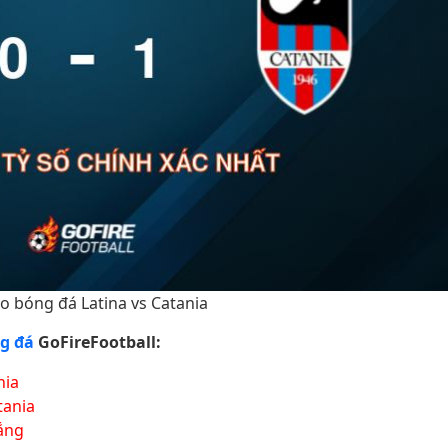
èo bóng đá Latina vs Catania
g đá
GoFireFootball:
nia
tania
ắng