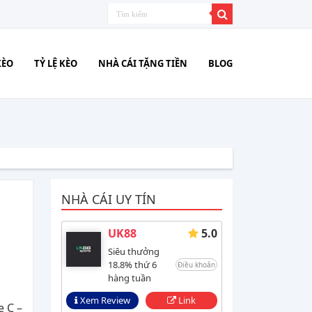
KÈO
TỶ LỆ KÈO
NHÀ CÁI TẶNG TIỀN
BLOG
NHÀ CÁI UY TÍN
UK88
5.0
Siêu thưởng
18.8% thứ 6
Điều khoản
hàng tuần
Xem Review
Link
e C –