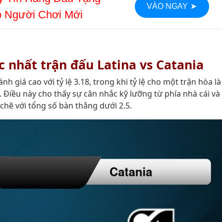
VÀO NGAY
➤
o Người Chơi Mới
c nhất trận đấu Latina vs Catania
nh giá cao với tỷ lệ 3.18, trong khi tỷ lệ cho một trận hòa là
26. Điều này cho thấy sự cân nhắc kỹ lưỡng từ phía nhà cái và
chẽ với tổng số bàn thắng dưới 2.5.