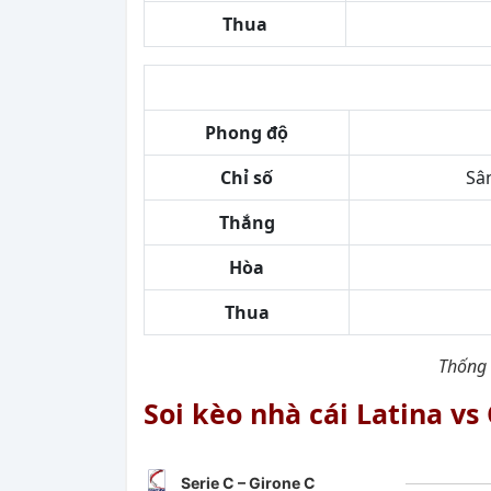
Thua
Phong độ
Chỉ số
Sâ
Thắng
Hòa
Thua
Thống 
Soi kèo nhà cái Latina vs
Serie C – Girone C